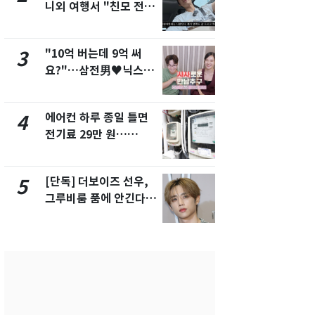
니외 여행서 "친모 전라
었다…축구
도에 잘 있어"…유튜브
에 부인 3회 
서 언급
"10억 버는데 9억 써
[단독] 경찰,
3
8
요?"…삼전男♥닉스女
제작사 회장
3:3 단체소개팅 예능 화
시장법 위반
제
에어컨 하루 종일 틀면
13호 태풍 '
4
9
전기료 29만 원…
키나와·가고
450kWh 넘으면 '요금
근…26만명
폭탄'
[단독] 더보이즈 선우,
'일타강사' 
5
10
그루비룸 품에 안긴다…
의 마지막 
앳에어리어와 전속계약
으로 끝나버린