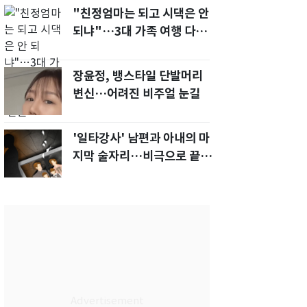
"친정엄마는 되고 시댁은 안
되냐"…3대 가족 여행 다녀
오자, 시모 '발끈'
장윤정, 뱅스타일 단발머리
변신…어려진 비주얼 눈길
'일타강사' 남편과 아내의 마
지막 술자리…비극으로 끝나
버린 17년