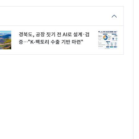
경북도, 공장 짓기 전 AI로 설계·검
증…"K-팩토리 수출 기반 마련"