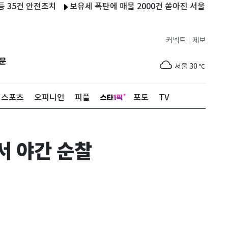
 안전조치
보유세 폭탄에 매물 2000건 쏟아진 서울…강남선 '빨리
커넥트
제보
|
제주
28
℃
문
서울
30
℃
부산
28
℃
스포츠
오피니언
피플
포토
TV
대구
32
℃
인천
32
℃
서 야간 순찰
광주
33
℃
대전
32
℃
울산
26
℃
강릉
22
℃
제주
28
℃