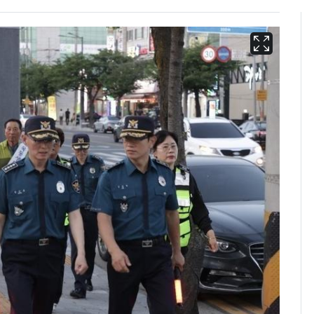
회춘실험 억만장자, '여
6
친 생리혈' 냉동고 보
관…"자궁 내부 궁금
해"
'심판 성접대'가 끝 아니
7