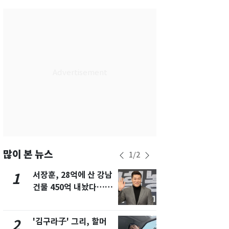
서울
30
℃
부산
28
℃
대구
32
℃
인천
32
℃
광주
33
℃
대전
32
℃
울산
26
℃
강릉
22
℃
많이 본 뉴스
1
/
2
제주
28
℃
서장훈, 28억에 산 강남
회춘실험 억만
1
6
건물 450억 내놨다…세
친 생리혈' 냉동고 보
후 차익 280억 '잭팟'
관…"자궁 
해"
'김구라子' 그리, 할머
'심판 성접대
2
7