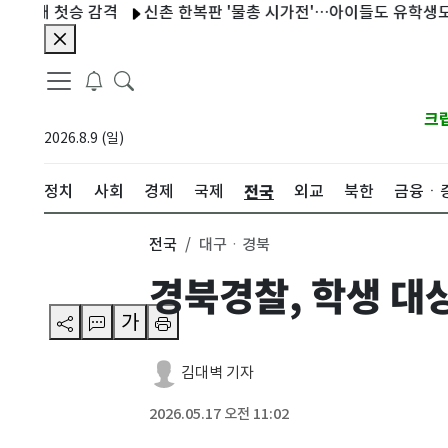
 첫승 감격
신촌 한복판 '물총 시가전'…아이들도 유학생도 "너무
크
2026.8.9 (일)
전국
정치
사회
경제
국제
외교
북한
금융ㆍ
전국
대구ㆍ경북
경북경찰, 학생 대
가
김대벽 기자
2026.05.17 오전 11:02