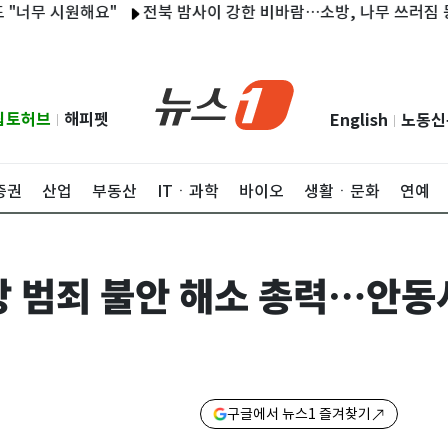
 시원해요"
전북 밤사이 강한 비바람…소방, 나무 쓰러짐 등 35건
립토허브
해피펫
English
노동신
|
|
증권
산업
부동산
ITㆍ과학
바이오
생활ㆍ문화
연예
상 범죄 불안 해소 총력…안동
구글에서 뉴스1 즐겨찾기