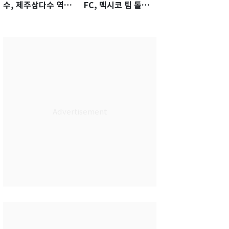
수, 제주삼다수 역전
FC, 멕시코 팀 톨루
우승…생애 첫승 감
카에 1-0 진땀승
격