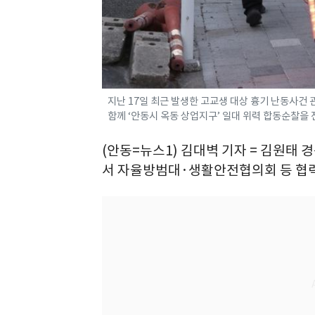
지난 17일 최근 발생한 고교생 대상 흉기 난동사건
함께 ‘안동시 옥동 상업지구’ 일대 위력 합동순찰을 전개
(안동=뉴스1) 김대벽 기자 = 김원태
서 자율방범대·생활안전협의회 등 협력