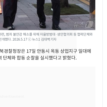
었다…축구협회장 출장
에 부인 3회 동반 '펑펑'
[단독] 경찰, '김부장'
8
제작사 회장 수사…자본
시장법 위반 의혹
 관련, 범죄 불안감 해소를 위해 자율방범대·생안협의회 등 협력단체와
했다. 2026.5.17 ⓒ 뉴스1 김대벽기자
13호 태풍 '돌핀' 日오
9
키나와·가고시마현 접
 경북경찰청장은 17일 안동시 옥동 상업지구 일대에
근…26만명 대피령
 단체와 합동 순찰을 실시했다고 밝혔다.
'일타강사' 남편과 아내
10
의 마지막 술자리…비극
으로 끝나버린 17년