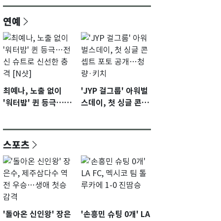
연예
최예나, 노출 없이
'JYP 걸그룹' 아워벌
'워터밤' 퀸 등극…전
스데이, 첫 싱글 콘셉
신 슈트로 신선한 충
트 포토 공개…청량·
격 [N샷]
키치
스포츠
'돌아온 신인왕' 장은
'손흥민 슈팅 0개' LA