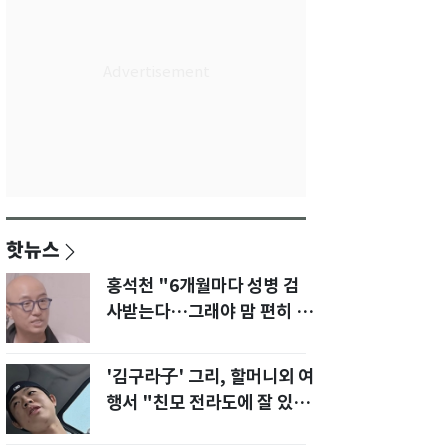
핫뉴스
홍석천 "6개월마다 성병 검
사받는다…그래야 맘 편히 성
생활" 깜짝 고백
'김구라子' 그리, 할머니외 여
행서 "친모 전라도에 잘 있
어"…유튜브서 언급