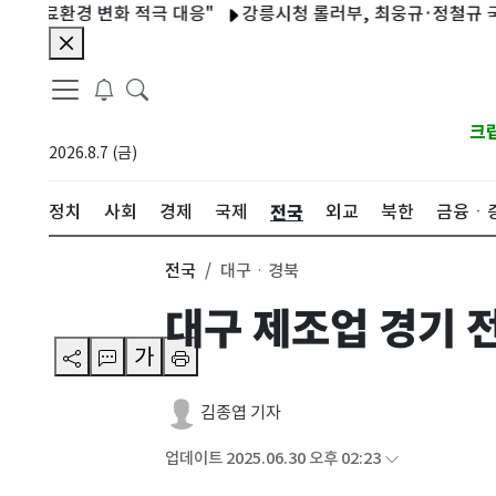
료환경 변화 적극 대응"
강릉시청 롤러부, 최웅규·정철규 국가대
크
2026.8.7 (금)
전국
정치
사회
경제
국제
외교
북한
금융ㆍ
전국
대구ㆍ경북
대구 제조업 경기 
가
김종엽 기자
업데이트 2025.06.30 오후 02:23