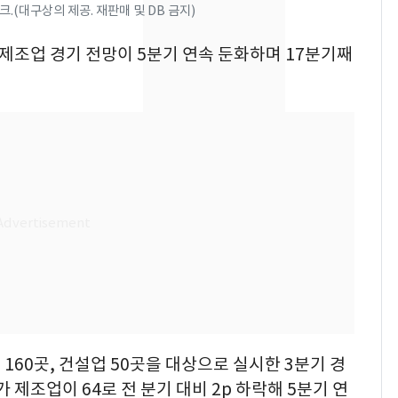
키나와·가고시마현 접
.(대구상의 제공. 재판매 및 DB 금지)
근…26만명 대피령
 제조업 경기 전망이 5분기 연속 둔화하며 17분기째
축구협회, 외국인 심판
8
들 10여명 대상 '성 접
대' 의혹…월드컵·올림
픽 예선 등
전남광주 화정역 인근서
9
교통사고로 40대 심정
지…6명 부상
美 상원 클래리티법 처
10
리 난항…민주당 "윤리
·AML 보완 우선"
160곳, 건설업 50곳을 대상으로 실시한 3분기 경
 제조업이 64로 전 분기 대비 2p 하락해 5분기 연