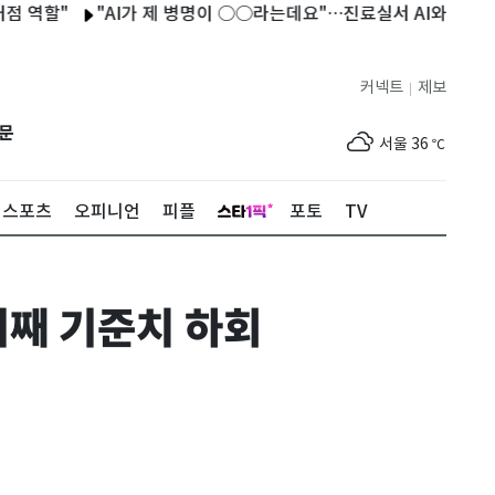
할"
"AI가 제 병명이 ○○라는데요"…진료실서 AI와 싸우는 의사
커넥트
제보
|
제주
33
℃
문
서울
36
℃
부산
34
℃
스포츠
오피니언
피플
포토
TV
대구
39
℃
인천
37
℃
기째 기준치 하회
광주
37
℃
대전
36
℃
울산
33
℃
강릉
30
℃
제주
33
℃