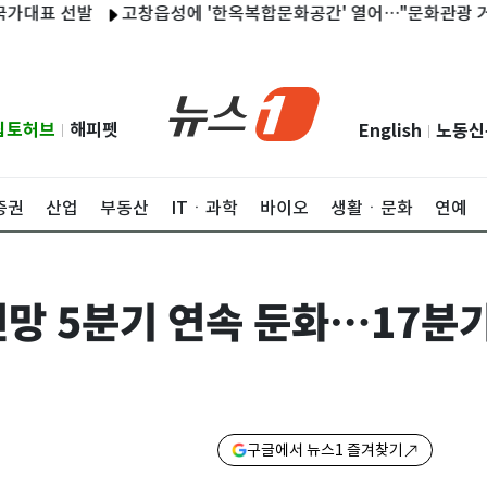
표 선발
고창읍성에 '한옥복합문화공간' 열어…"문화관광 거점 역
립토허브
해피펫
English
노동신
|
|
증권
산업
부동산
ITㆍ과학
바이오
생활ㆍ문화
연예
전망 5분기 연속 둔화…17분
구글에서 뉴스1 즐겨찾기