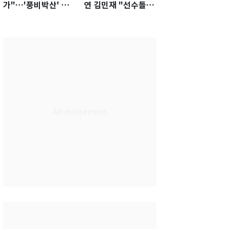
가"…'풍비박산' 축
연 김민재 "선수들도
구협회장 후보 '실종'
못 하기는 했다"