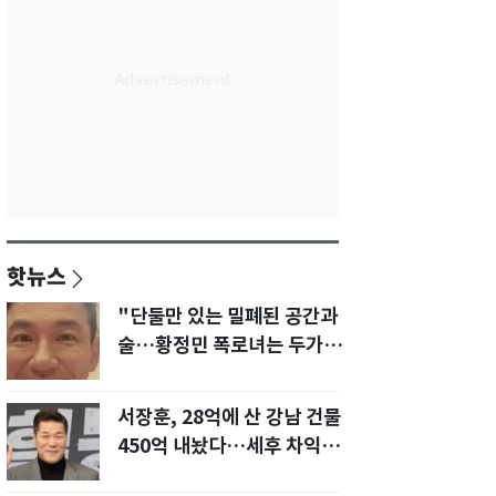
핫뉴스
"단둘만 있는 밀폐된 공간과
술…황정민 폭로녀는 두가지
에 집착했다"
서장훈, 28억에 산 강남 건물
450억 내놨다…세후 차익
280억 '잭팟'