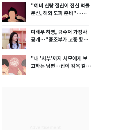
"예비 신랑 절친이 전신 먹물
문신, 해외 도피 준비"…예비
신부 '혼란'
여배우 하영, 금수저 가정사
공개…"증조부가 고종 황제
주치의"
"내 '치부'까지 시모에게 보
고하는 남편…집이 감옥 같
다" 아내 고통