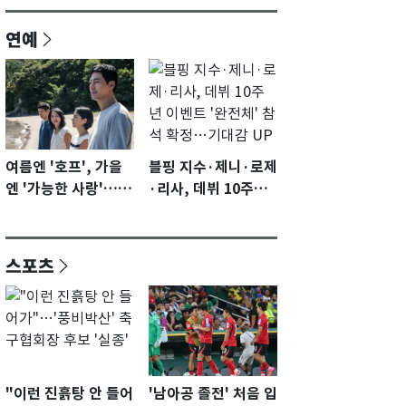
연예
여름엔 '호프', 가을
블핑 지수·제니·로제
엔 '가능한 사랑'…국
·리사, 데뷔 10주년
제영화제 수상 기대
이벤트 '완전체' 참석
감 [N이슈]
확정…기대감 UP
스포츠
"이런 진흙탕 안 들어
'남아공 졸전' 처음 입