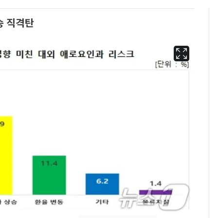
승 직격탄
"캐리비안 베이 여자 탈
6
의실에 남자가 있어
요"…경찰 수사
13호 태풍 '돌핀' 日오
7