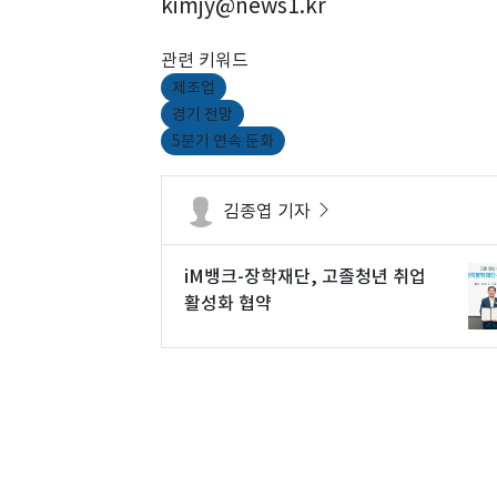
kimjy@news1.kr
관련 키워드
제조업
경기 전망
5분기 연속 둔화
김종엽 기자
iM뱅크-장학재단, 고졸청년 취업
활성화 협약