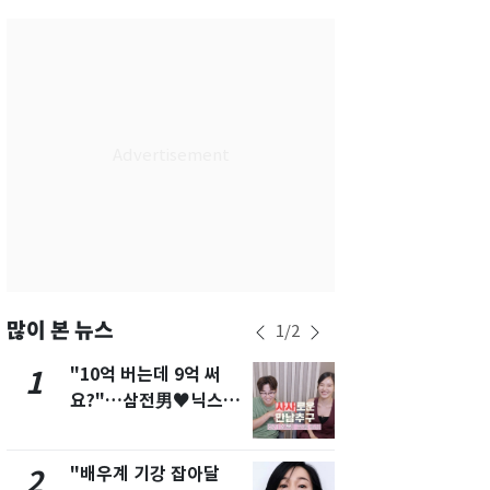
서울
36
℃
부산
34
℃
대구
39
℃
인천
37
℃
광주
37
℃
대전
36
℃
울산
33
℃
강릉
30
℃
많이 본 뉴스
1
/
2
제주
33
℃
"10억 버는데 9억 써
"캐리비안 
1
6
요?"…삼전男♥닉스女
의실에 남자
3:3 단체소개팅 예능 화
요"…경찰 
제
"배우계 기강 잡아달
13호 태풍 '
2
7