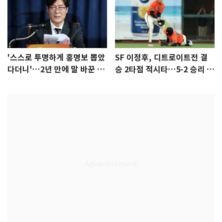
'스스로 투명하게 홍명보 뽑았
SF 이정후, 디트로이트전 결
다더니'…2년 만에 말 바꾼 이
승 2타점 적시타…5-2 승리 견
임생
인