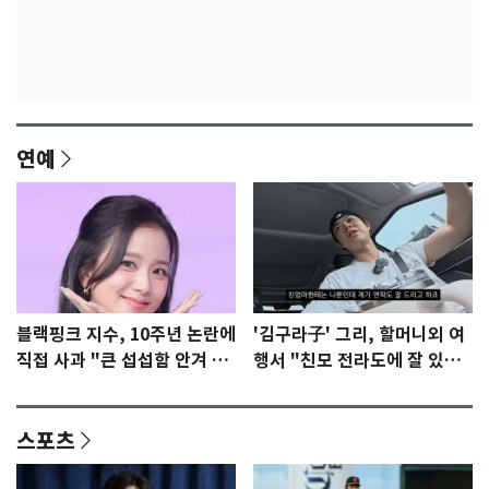
연예
블랙핑크 지수, 10주년 논란에
'김구라子' 그리, 할머니외 여
직접 사과 "큰 섭섭함 안겨 미
행서 "친모 전라도에 잘 있
안"
어"…유튜브서 언급
스포츠