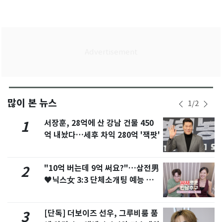
많이 본 뉴스
1
/
2
서장훈, 28억에 산 강남 건물 450
1
억 내놨다…세후 차익 280억 '잭팟'
"10억 버는데 9억 써요?"…삼전男
2
♥닉스女 3:3 단체소개팅 예능 화
제
[단독] 더보이즈 선우, 그루비룸 품
3