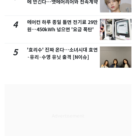
에 안긴다…앳에어리어와 전속계약
에어컨 하루 종일 틀면 전기료 29만
4
원…450kWh 넘으면 '요금 폭탄'
'효리수' 진짜 온다…소녀시대 효연
5
·유리·수영 유닛 출격 [N이슈]