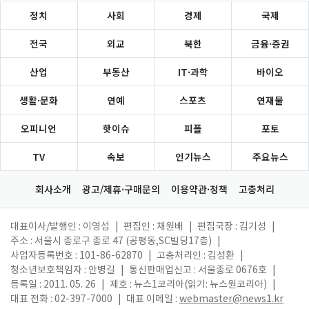
정치
사회
경제
국제
전국
외교
북한
금융·증권
산업
부동산
IT·과학
바이오
생활·문화
연예
스포츠
연재물
오피니언
핫이슈
피플
포토
TV
속보
인기뉴스
주요뉴스
회사소개
광고/제휴·구매문의
이용약관·정책
고충처리
대표이사/발행인 : 이영섭
|
편집인 : 채원배
|
편집국장 : 김기성
|
주소 : 서울시 종로구 종로 47 (공평동,SC빌딩17층)
|
사업자등록번호 : 101-86-62870
|
고충처리인 : 김성환
|
청소년보호책임자 : 안병길
|
통신판매업신고 : 서울종로 0676호
|
등록일 : 2011. 05. 26
|
제호 : 뉴스1코리아(읽기: 뉴스원코리아)
|
대표 전화 : 02-397-7000
|
대표 이메일 :
webmaster@news1.kr