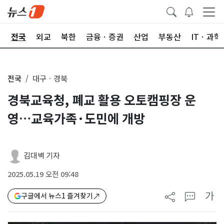
제
전국
외교
북한
금융ㆍ증권
산업
부동산
ITㆍ과학
전국
대구ㆍ경북
경북교육청, 폐교 활용 오토캠핑장 운
영…교육가족·도민에 개방
김대벽 기자
2025.05.19 오전 09:48
가
구글에서 뉴스1 즐겨찾기