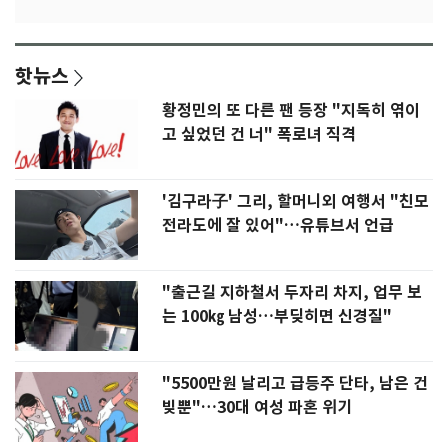
핫뉴스
황정민의 또 다른 팬 등장 "지독히 엮이
고 싶었던 건 너" 폭로녀 직격
'김구라子' 그리, 할머니외 여행서 "친모
전라도에 잘 있어"…유튜브서 언급
"출근길 지하철서 두자리 차지, 업무 보
는 100㎏ 남성…부딪히면 신경질"
"5500만원 날리고 급등주 단타, 남은 건
빚뿐"…30대 여성 파혼 위기