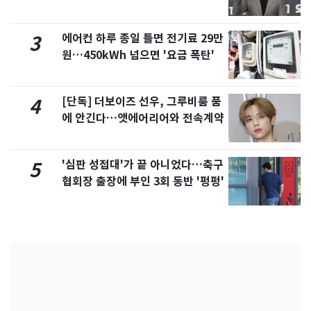
에어컨 하루 종일 틀면 전기료 29만
3
원…450kWh 넘으면 '요금 폭탄'
[단독] 더보이즈 선우, 그루비룸 품
4
에 안긴다…앳에어리어와 전속계약
'심판 성접대'가 끝 아니었다…축구
5
협회장 출장에 부인 3회 동반 '펑펑'