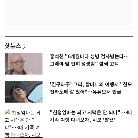
핫뉴스
홍석천 "6개월마다 성병 검사받는다…
그래야 맘 편히 성생활" 깜짝 고백
'김구라子' 그리, 할머니외 여행서 "친모
전라도에 잘 있어"…유튜브서 언급
"친정엄마는 되고 시댁은 안 되냐"…3대
가족 여행 다녀오자, 시모 '발끈'