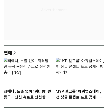
연예
최예나, 노출 없이 '워터밤' 퀸
'JYP 걸그룹' 아워벌스데이,
등극…전신 슈트로 신선한 충
첫 싱글 콘셉트 포토 공개…청
격 [N샷]
량·키치