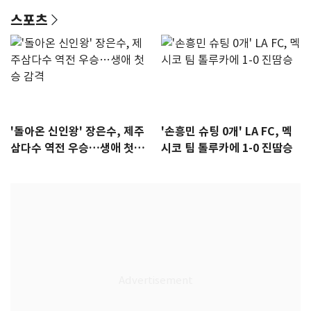
스포츠
'돌아온 신인왕' 장은수, 제주
'손흥민 슈팅 0개' LA FC, 멕
삼다수 역전 우승…생애 첫승
시코 팀 톨루카에 1-0 진땀승
감격