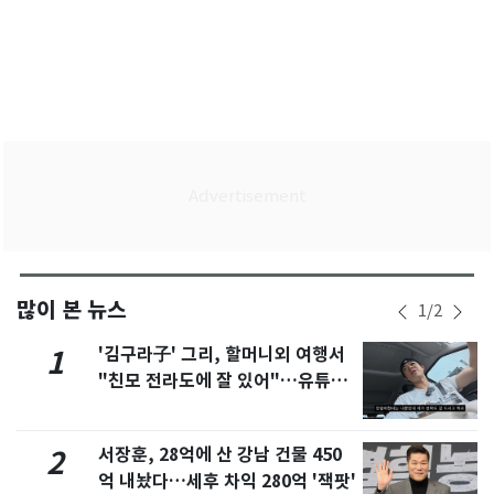
많이 본 뉴스
1
/
2
'김구라子' 그리, 할머니외 여행서
1
"친모 전라도에 잘 있어"…유튜브
서 언급
서장훈, 28억에 산 강남 건물 450
2
억 내놨다…세후 차익 280억 '잭팟'