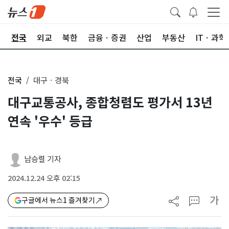
제
전국
외교
북한
금융ㆍ증권
산업
부동산
ITㆍ과학
전국
대구ㆍ경북
대구교통공사, 종합청렴도 평가서 13년
연속 '우수' 등급
남승렬 기자
2024.12.24 오후 02:15
가
구글에서 뉴스1 즐겨찾기