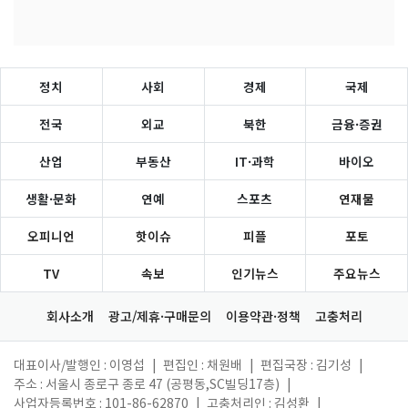
정치
사회
경제
국제
전국
외교
북한
금융·증권
산업
부동산
IT·과학
바이오
생활·문화
연예
스포츠
연재물
오피니언
핫이슈
피플
포토
TV
속보
인기뉴스
주요뉴스
회사소개
광고/제휴·구매문의
이용약관·정책
고충처리
대표이사/발행인 : 이영섭
|
편집인 : 채원배
|
편집국장 : 김기성
|
주소 : 서울시 종로구 종로 47 (공평동,SC빌딩17층)
|
사업자등록번호 : 101-86-62870
|
고충처리인 : 김성환
|