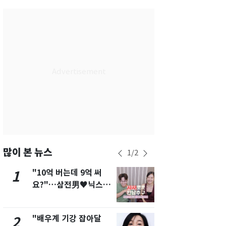
서울
31
℃
부산
27
℃
대구
28
℃
인천
29
℃
광주
27
℃
대전
27
℃
울산
26
℃
강릉
24
℃
많이 본 뉴스
1
/
2
제주
27
℃
"10억 버는데 9억 써
펄펄 끓는 서
1
6
요?"…삼전男♥닉스女
돌파하나…한
3:3 단체소개팅 예능 화
폭염[오늘날
제
"배우계 기강 잡아달
[단독]"이번
2
7