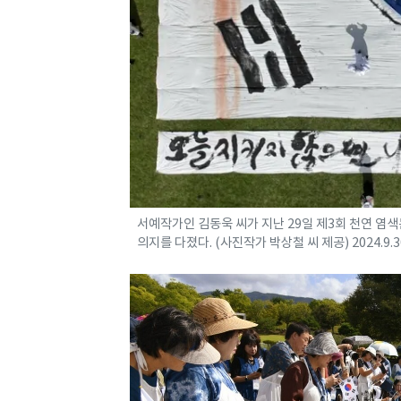
서예작가인 김동욱 씨가 지난 29일 제3회 천연 염
의지를 다졌다. (사진작가 박상철 씨 제공) 2024.9.