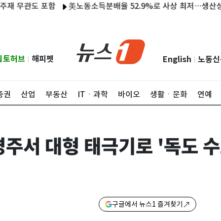
 포함
美노동소득분배율 52.9%로 사상 최저…생산성만큼 임금 
립토허브
해피펫
English
노동신
|
|
증권
산업
부동산
ITㆍ과학
바이오
생활ㆍ문화
연예
주서 대형 태극기로 '독도 수
구글에서 뉴스1 즐겨찾기