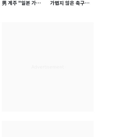
男 계주 "일본 가뿐히
가볍지 않은 축구대
넘고 AG 金 따겠다"
표팀 '임시 감독' 무게