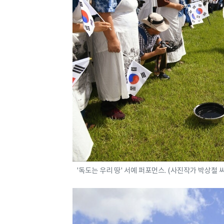
'독도는 우리 땅' 서예 퍼포먼스. (사진작가 박상철 씨 제