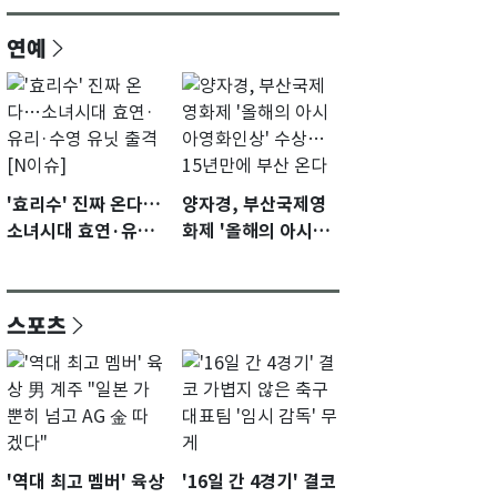
연예
'효리수' 진짜 온다…
양자경, 부산국제영
소녀시대 효연·유리·
화제 '올해의 아시아
수영 유닛 출격 [N이
영화인상' 수상…15
슈]
년만에 부산 온다
스포츠
'역대 최고 멤버' 육상
'16일 간 4경기' 결코