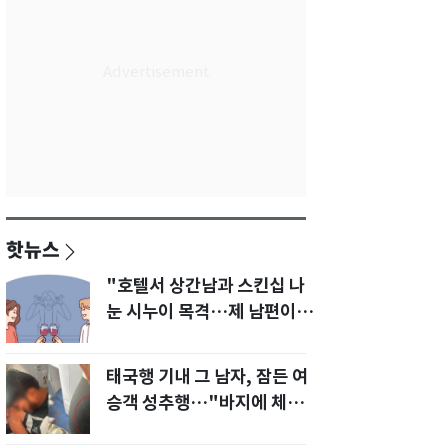
핫뉴스
"호텔서 상간남과 스킨십 나
눈 시누이 목격…제 남편이
입 다물라 하네요"
태국행 기내 그 남자, 잠든 여
승객 성추행…"바지에 체액
까지 묻었다"