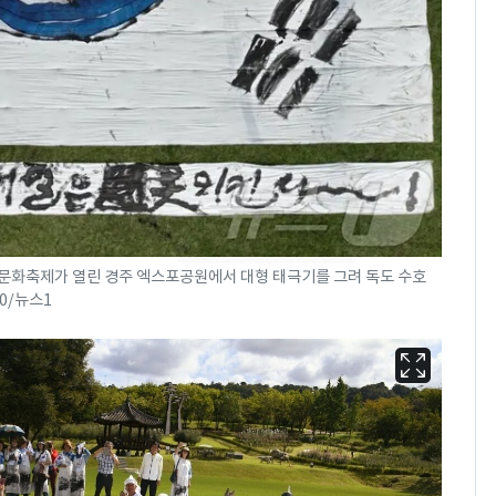
현, 토스역입니다"…서
울 지하철에 토스 이름
새겼다
SK하이닉스 또 프리마
8
켓 하한가…달랑 11주
에 시초가 소동
"캐리비안 베이 여자 탈
9
의실에 남자가 있어
요"…경찰 수사
색문화축제가 열린 경주 엑스포공원에서 대형 태극기를 그려 독도 수호
전남광주통합특별시 정
10
30/뉴스1
무부시장 후보 백승주·
윤난실 지명