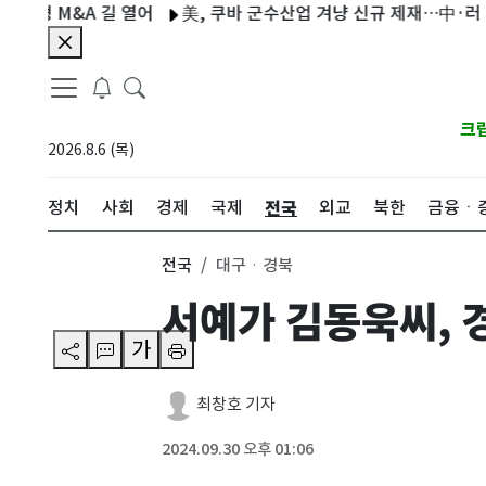
A 길 열어
美, 쿠바 군수산업 겨냥 신규 제재…中·러 주재 무관도
크
2026.8.6 (목)
전국
정치
사회
경제
국제
외교
북한
금융ㆍ
전국
대구ㆍ경북
서예가 김동욱씨, 경
가
최창호 기자
2024.09.30 오후 01:06