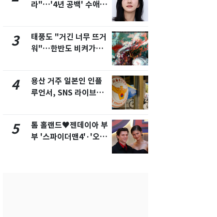
라"…'4년 공백' 수애,
현, 토스역
SNS 오픈·프로필 공개
울 지하철에
화제
새겼다
태풍도 "거긴 너무 뜨거
SK하이닉스
3
8
워"…한반도 비켜가는
켓 하한가…
'돌핀'과 '찬홈'
에 시초가 
용산 거주 일본인 인플
"캐리비안 
4
9
루언서, SNS 라이브방
의실에 남자
송 도중 사망
요"…경찰 
톰 홀랜드♥젠데이아 부
전남광주통
5
10
부 '스파이더맨4'·'오디
무부시장 후
세이'로 극장 장악
윤난실 지명