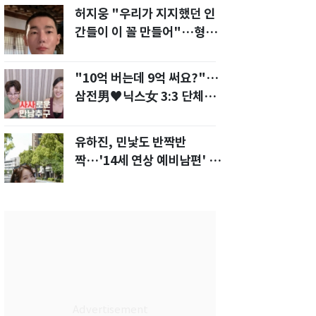
허지웅 "우리가 지지했던 인
간들이 이 꼴 만들어"…형소
법 개정안에 발끈
"10억 버는데 9억 써요?"…
삼전男♥닉스女 3:3 단체소
개팅 예능 화제
유하진, 민낯도 반짝반
짝…'14세 연상 예비남편' 강
균성이 반한 청순 미모