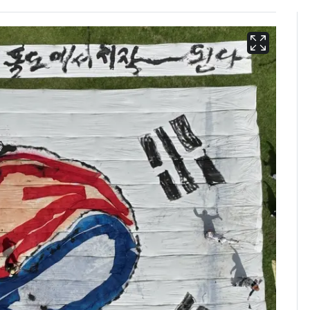
펄펄 끓는 서울, 40도
6
돌파하나…한낮 39도
폭염[오늘날씨]
[단독]"이번 역은 신논
7