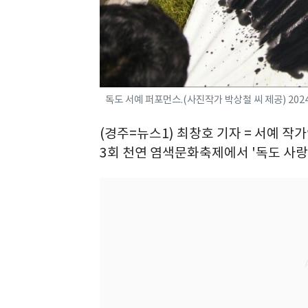
독도 서예 퍼포먼스.(사진작가 박상철 씨 제공) 2024.
(경주=뉴스1) 최창호 기자 = 서예 작
3회 천연 염색문화축제에서 '독도 사랑