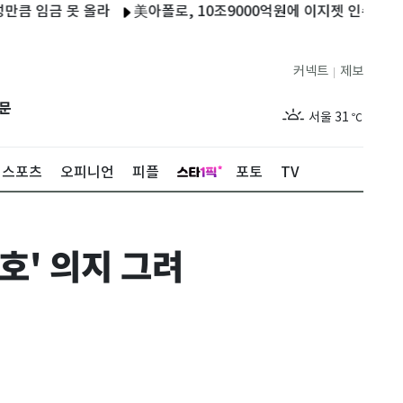
못 올라
美아폴로, 10조9000억원에 이지젯 인수 합의…상장폐지
커넥트
제보
|
제주
27
℃
문
서울
31
℃
부산
27
℃
스포츠
오피니언
피플
포토
TV
대구
28
℃
인천
29
℃
호' 의지 그려
광주
27
℃
대전
27
℃
울산
26
℃
강릉
24
℃
제주
27
℃