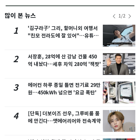
많이 본 뉴스
1
/
2
'김구라子' 그리, 할머니외 여행서
1
"친모 전라도에 잘 있어"…유튜브
서 언급
서장훈, 28억에 산 강남 건물 450
2
억 내놨다…세후 차익 280억 '잭팟'
에어컨 하루 종일 틀면 전기료 29만
3
원…450kWh 넘으면 '요금 폭탄'
[단독] 더보이즈 선우, 그루비룸 품
4
에 안긴다…앳에어리어와 전속계약