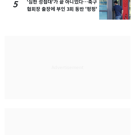
'심판 성접대'가 끝 아니었다…축구
5
협회장 출장에 부인 3회 동반 '펑펑'