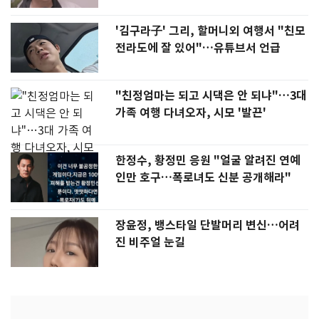
'김구라子' 그리, 할머니외 여행서 "친모
전라도에 잘 있어"…유튜브서 언급
"친정엄마는 되고 시댁은 안 되냐"…3대
가족 여행 다녀오자, 시모 '발끈'
한정수, 황정민 응원 "얼굴 알려진 연예
인만 호구…폭로녀도 신분 공개해라"
장윤정, 뱅스타일 단발머리 변신…어려
진 비주얼 눈길