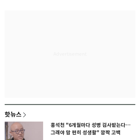
감격
핫뉴스
홍석천 "6개월마다 성병 검사받는다…
그래야 맘 편히 성생활" 깜짝 고백