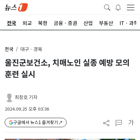
제
전국
외교
북한
금융ㆍ증권
산업
부동산
ITㆍ과학
전국
대구ㆍ경북
울진군보건소, 치매노인 실종 예방 모의
훈련 실시
최창호 기자
2024.09.25 오후 03:36
가
구글에서 뉴스1 즐겨찾기