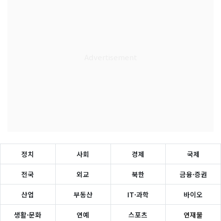
정치
사회
경제
국제
전국
외교
북한
금융·증권
산업
부동산
IT·과학
바이오
생활·문화
연예
스포츠
연재물