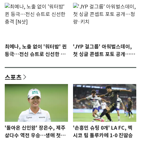
최예나, 노출 없이 '워터밤' 퀸
'JYP 걸그룹' 아워벌스데이,
등극…전신 슈트로 신선한 충
첫 싱글 콘셉트 포토 공개…청
격 [N샷]
량·키치
스포츠
'돌아온 신인왕' 장은수, 제주
'손흥민 슈팅 0개' LA FC, 멕
삼다수 역전 우승…생애 첫승
시코 팀 톨루카에 1-0 진땀승