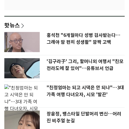
핫뉴스
홍석천 "6개월마다 성병 검사받는다…
그래야 맘 편히 성생활" 깜짝 고백
'김구라子' 그리, 할머니외 여행서 "친모
전라도에 잘 있어"…유튜브서 언급
"친정엄마는 되고 시댁은 안 되냐"…3대
가족 여행 다녀오자, 시모 '발끈'
장윤정, 뱅스타일 단발머리 변신…어려
진 비주얼 눈길