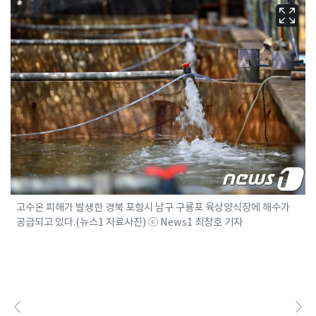
고수온 피해가 발생한 경북 포항시 남구 구룡포 육상양식장에 해수가
공급되고 있다.(뉴스1 자료사진) ⓒ News1 최창호 기자