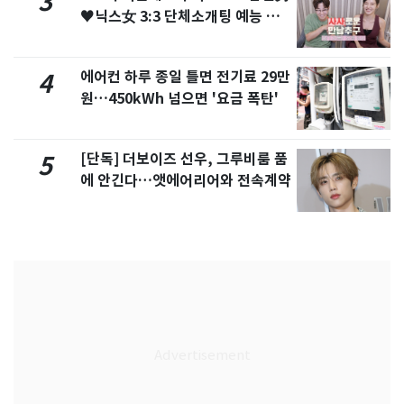
3
♥닉스女 3:3 단체소개팅 예능 화
제
에어컨 하루 종일 틀면 전기료 29만
4
원…450kWh 넘으면 '요금 폭탄'
[단독] 더보이즈 선우, 그루비룸 품
5
에 안긴다…앳에어리어와 전속계약