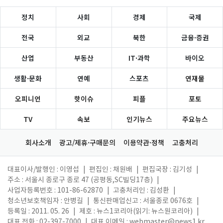
정치
사회
경제
국제
전국
외교
북한
금융·증권
산업
부동산
IT·과학
바이오
생활·문화
연예
스포츠
연재물
오피니언
핫이슈
피플
포토
TV
속보
인기뉴스
주요뉴스
회사소개
광고/제휴·구매문의
이용약관·정책
고충처리
대표이사/발행인 : 이영섭
|
편집인 : 채원배
|
편집국장 : 김기성
|
주소 : 서울시 종로구 종로 47 (공평동,SC빌딩17층)
|
사업자등록번호 : 101-86-62870
|
고충처리인 : 김성환
|
청소년보호책임자 : 안병길
|
통신판매업신고 : 서울종로 0676호
|
등록일 : 2011. 05. 26
|
제호 : 뉴스1코리아(읽기: 뉴스원코리아)
|
대표 전화 : 02-397-7000
|
대표 이메일 :
webmaster@news1.kr