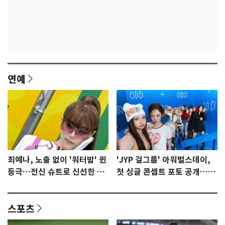
연예
최예나, 노출 없이 '워터밤' 퀸
'JYP 걸그룹' 아워벌스데이,
등극…전신 슈트로 신선한 충
첫 싱글 콘셉트 포토 공개…청
격 [N샷]
량·키치
스포츠