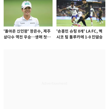
'돌아온 신인왕' 장은수, 제주
'손흥민 슈팅 0개' LA FC, 멕
삼다수 역전 우승…생애 첫승
시코 팀 톨루카에 1-0 진땀승
감격