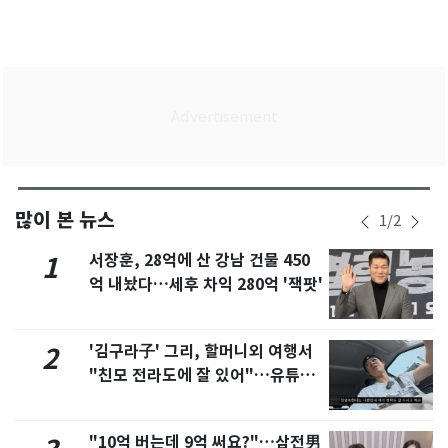
많이 본 뉴스
1
/
2
서장훈, 28억에 산 강남 건물 450
1
억 내놨다…세후 차익 280억 '잭팟'
'김구라子' 그리, 할머니외 여행서
2
"친모 전라도에 잘 있어"…유튜브
서 언급
"10억 버는데 9억 써요?"…삼전男