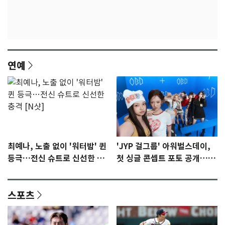
연예
최예나, 노출 없이 '워터밤' 퀸
'JYP 걸그룹' 아워벌스데이,
등극…전신 슈트로 신선한 충
첫 싱글 콘셉트 포토 공개…청
격 [N샷]
량·키치
스포츠