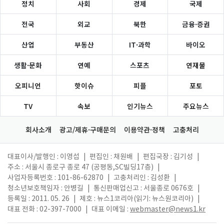
정치
사회
경제
국제
전국
외교
북한
금융·증권
산업
부동산
IT·과학
바이오
생활·문화
연예
스포츠
연재물
오피니언
핫이슈
피플
포토
TV
속보
인기뉴스
주요뉴스
회사소개
광고/제휴·구매문의
이용약관·정책
고충처리
대표이사/발행인 : 이영섭
|
편집인 : 채원배
|
편집국장 : 김기성
|
주소 : 서울시 종로구 종로 47 (공평동,SC빌딩17층)
|
사업자등록번호 : 101-86-62870
|
고충처리인 : 김성환
|
청소년보호책임자 : 안병길
|
통신판매업신고 : 서울종로 0676호
|
등록일 : 2011. 05. 26
|
제호 : 뉴스1코리아(읽기: 뉴스원코리아)
|
대표 전화 : 02-397-7000
|
대표 이메일 :
webmaster@news1.kr