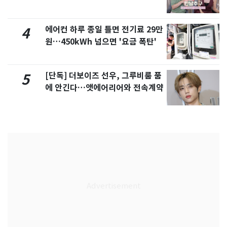
제
에어컨 하루 종일 틀면 전기료 29만
4
원…450kWh 넘으면 '요금 폭탄'
[단독] 더보이즈 선우, 그루비룸 품
5
에 안긴다…앳에어리어와 전속계약