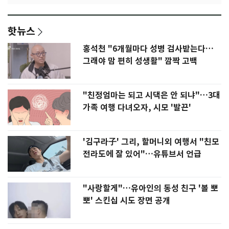
핫뉴스
홍석천 "6개월마다 성병 검사받는다…
그래야 맘 편히 성생활" 깜짝 고백
"친정엄마는 되고 시댁은 안 되냐"…3대
가족 여행 다녀오자, 시모 '발끈'
'김구라子' 그리, 할머니외 여행서 "친모
전라도에 잘 있어"…유튜브서 언급
"사랑할게"…유아인의 동성 친구 '볼 뽀
뽀' 스킨십 시도 장면 공개