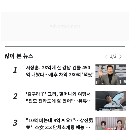
많이 본 뉴스
1
/
2
서장훈, 28억에 산 강남 건물 450
1
억 내놨다…세후 차익 280억 '잭팟'
'김구라子' 그리, 할머니외 여행서
2
"친모 전라도에 잘 있어"…유튜브
서 언급
"10억 버는데 9억 써요?"…삼전男
3
♥닉스女 3:3 단체소개팅 예능 화