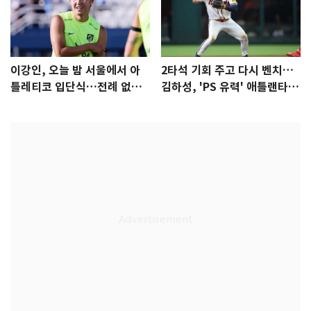
이강인, 오늘 밤 서울에서 아
2타석 기회 주고 다시 벤치…
틀레티코 입단식…전례 없는
김하성, 'PS 유력' 애틀랜타에
특급대우
자리 있나