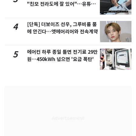
"친모 전라도에 잘 있어"…유튜브
서 언급
[단독] 더보이즈 선우, 그루비룸 품
4
에 안긴다…앳에어리어와 전속계약
에어컨 하루 종일 틀면 전기료 29만
5
원…450kWh 넘으면 '요금 폭탄'