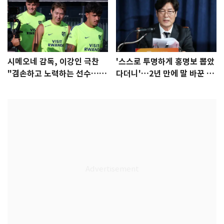
시메오네 감독, 이강인 극찬
'스스로 투명하게 홍명보 뽑았
"겸손하고 노력하는 선수…좋
다더니'…2년 만에 말 바꾼 이
은 첫인상"
임생