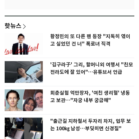
핫뉴스
황정민의 또 다른 팬 등장 "지독히 엮이
고 싶었던 건 너" 폭로녀 직격
'김구라子' 그리, 할머니외 여행서 "친모
전라도에 잘 있어"…유튜브서 언급
회춘실험 억만장자, '여친 생리혈' 냉동
고 보관…"자궁 내부 궁금해"
"출근길 지하철서 두자리 차지, 업무 보
는 100㎏ 남성…부딪히면 신경질"