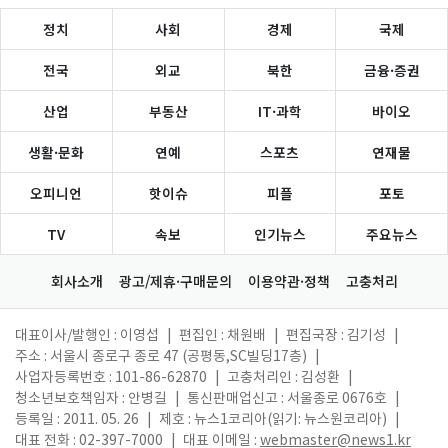
정치
사회
경제
국제
전국
외교
북한
금융·증권
산업
부동산
IT·과학
바이오
생활·문화
연예
스포츠
연재물
오피니언
핫이슈
피플
포토
TV
속보
인기뉴스
주요뉴스
회사소개
광고/제휴·구매문의
이용약관·정책
고충처리
대표이사/발행인 : 이영섭
|
편집인 : 채원배
|
편집국장 : 김기성
|
주소 : 서울시 종로구 종로 47 (공평동,SC빌딩17층)
|
사업자등록번호 : 101-86-62870
|
고충처리인 : 김성환
|
청소년보호책임자 : 안병길
|
통신판매업신고 : 서울종로 0676호
|
등록일 : 2011. 05. 26
|
제호 : 뉴스1코리아(읽기: 뉴스원코리아)
|
대표 전화 : 02-397-7000
|
대표 이메일 :
webmaster@news1.kr