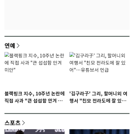
연예
블랙핑크 지수, 10주년 논란에
'김구라子' 그리, 할머니외 여
직접 사과 "큰 섭섭함 안겨 미
행서 "친모 전라도에 잘 있
안"
어"…유튜브서 언급
스포츠