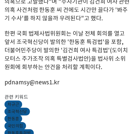
의혹으로 고발했다"며 "수사기관이 김건희 여사 관련
의혹 사건처럼 한동훈 씨 건에도 시간만 끌다가 '봐주
기 수사'를 하지 않을까 우려된다"고 했다.
한편 국회 법제사법위원회는 이날 전체 회의를 열고
앞서 조국혁신당이 발의한 '한동훈 특검법'을 포함,
더불어민주당이 발의한 '김건희 여사 특검법'(도이치
모터스 주가조작 의혹 특별검사법안)을 법사위 소위
원회에 회부하는 안건을 처리할 계획이다.
pdnamsy@news1.kr
관련 키워드
차규근
조국혁신당
한동훈
국민의힘
한동훈특검법