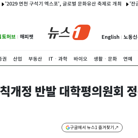
029 연천 구석기 엑스포', 글로벌 문화유산 축제로 개최
'잔금대출 
립토허브
해피펫
English
노동신
|
|
증권
산업
부동산
ITㆍ과학
바이오
생활ㆍ문화
연예
칙개정 반발 대학평의원회 정족
구글에서 뉴스1 즐겨찾기