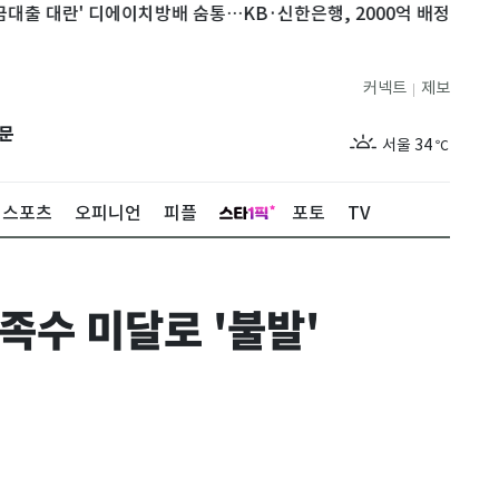
대란' 디에이치방배 숨통…KB·신한은행, 2000억 배정
논산시, 
커넥트
제보
|
제주
31
℃
문
서울
34
℃
부산
33
℃
스포츠
오피니언
피플
포토
TV
대구
34
℃
인천
36
℃
수 미달로 '불발'
광주
35
℃
대전
34
℃
울산
32
℃
강릉
30
℃
제주
31
℃