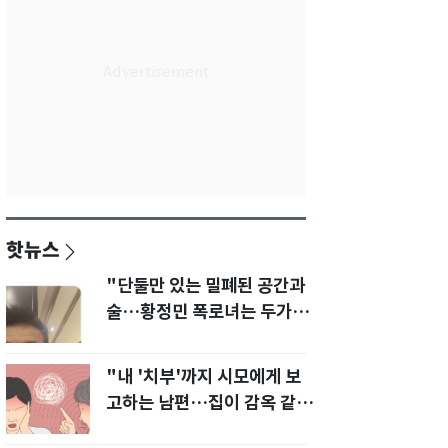
핫뉴스
"단둘만 있는 밀폐된 공간과
술…황정민 폭로녀는 두가지
에 집착했다"
"내 '치부'까지 시모에게 보
고하는 남편…집이 감옥 같
다" 아내 고통