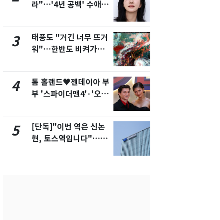
라"…'4년 공백' 수애,
전기료 29만
SNS 오픈·프로필 공개
450kWh 
화제
폭탄'
태풍도 "거긴 너무 뜨거
"캐리비안 
3
8
워"…한반도 비켜가는
의실에 남자
'돌핀'과 '찬홈'
요"…경찰 
톰 홀랜드♥젠데이아 부
2600만명 
4
9
부 '스파이더맨4'·'오디
나나킥 베이
세이'로 극장 장악
의 깜짝 선물
[단독]"이번 역은 신논
축구협회, 
5
10
현, 토스역입니다"…서
들 10여명 대
울 지하철에 토스 이름
대' 의혹…
새겼다
픽 예선 등