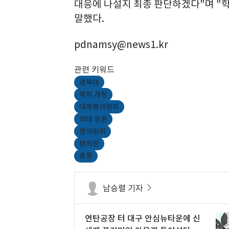
대응에 나설지 최종 판단하겠다"며 "
말했다.
pdnamsy@news1.kr
관련 키워드
경북대
학칙 개정
대학평의원회
의대 정원
평의원회
평의원
총장
남승렬 기자
연탄공장 터 대구 안심뉴타운에 신