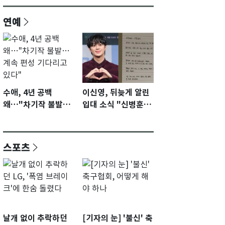
연예
수애, 4년 공백
이신영, 뒤늦게 알린
왜…"차기작 불발…
입대 소식 "신병훈련
계속 편성 기다리고
수료…군생활 집중"
있다"
스포츠
날개 없이 추락하던
[기자의 눈] '불신' 축