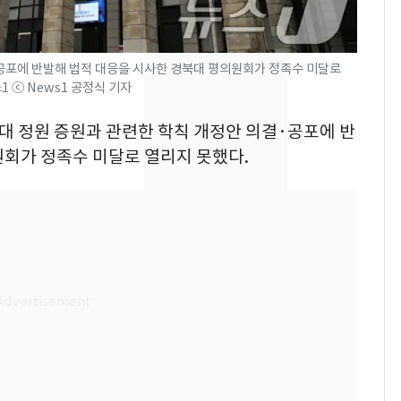
전기료 29만 원…
450kWh 넘으면 '요금
폭탄'
"캐리비안 베이 여자 탈
8
·공포에 반발해 법적 대응을 시사한 경북대 평의원회가 정족수 미달로
스1 ⓒ News1 공정식 기자
의실에 남자가 있어
요"…경찰 수사
의대 정원 증원과 관련한 학칙 개정안 의결·공포에 반
2600만명 사로잡은 '바
9
원회가 정족수 미달로 열리지 못했다.
나나킥 베이비'…농심
의 깜짝 선물
축구협회, 외국인 심판
10
들 10여명 대상 '성 접
대' 의혹…월드컵·올림
픽 예선 등