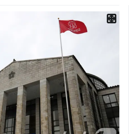
2차 공공기관 지방이전
6
발표 임박…"나주 혁신
도시 최적"
에어컨 하루 종일 틀면
7