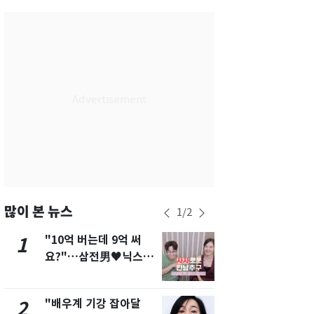
서울
34
℃
부산
33
℃
대구
34
℃
인천
36
℃
광주
35
℃
대전
34
℃
울산
32
℃
강릉
30
℃
많이 본 뉴스
1
/
2
제주
31
℃
"10억 버는데 9억 써
2차 공공기
1
6
요?"…삼전男♥닉스女
발표 임박…
3:3 단체소개팅 예능 화
도시 최적"
제
"배우계 기강 잡아달
에어컨 하루
2
7