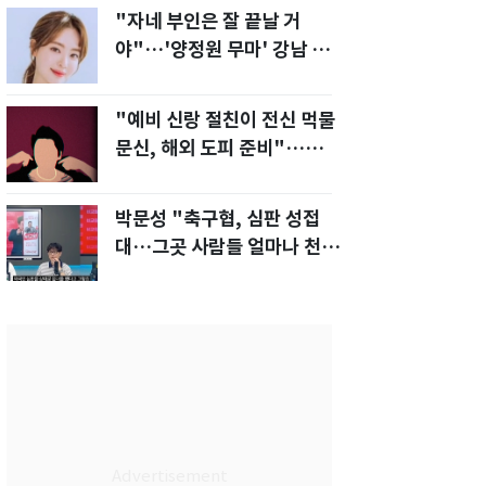
"자네 부인은 잘 끝날 거
야"…'양정원 무마' 강남 경
찰, 다른 돈도 받은 정황
"예비 신랑 절친이 전신 먹물
문신, 해외 도피 준비"…예비
신부 '혼란'
박문성 "축구협, 심판 성접
대…그곳 사람들 얼마나 천박
한지 보여준 것"