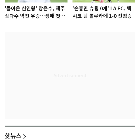
'돌아온 신인왕' 장은수, 제주
'손흥민 슈팅 0개' LA FC, 멕
삼다수 역전 우승…생애 첫승
시코 팀 톨루카에 1-0 진땀승
감격
핫뉴스