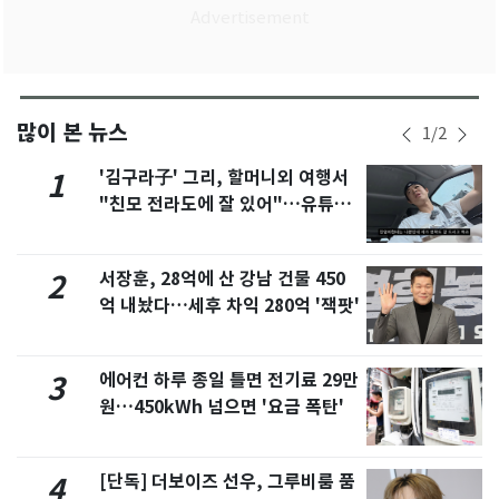
많이 본 뉴스
1
/
2
'김구라子' 그리, 할머니외 여행서
1
"친모 전라도에 잘 있어"…유튜브
서 언급
서장훈, 28억에 산 강남 건물 450
2
억 내놨다…세후 차익 280억 '잭팟'
에어컨 하루 종일 틀면 전기료 29만
3
원…450kWh 넘으면 '요금 폭탄'
[단독] 더보이즈 선우, 그루비룸 품
4