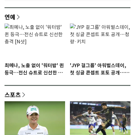
연예
최예나, 노출 없이 '워터밤' 퀸
'JYP 걸그룹' 아워벌스데이,
등극…전신 슈트로 신선한 충
첫 싱글 콘셉트 포토 공개…청
격 [N샷]
량·키치
스포츠