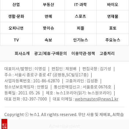
산업
부동산
IT·과학
바이오
생활·문화
연예
스포츠
연재물
오피니언
핫이슈
피플
포토
TV
속보
인기뉴스
주요뉴스
회사소개
광고/제휴·구매문의
이용약관·정책
고충처리
대표이사/발행인 : 이영섭
|
편집인 : 채원배
|
편집국장 : 김기성
|
주소 : 서울시 종로구 종로 47 (공평동,SC빌딩17층)
|
사업자등록번호 : 101-86-62870
|
고충처리인 : 김성환
|
청소년보호책임자 : 안병길
|
통신판매업신고 : 서울종로 0676호
|
등록일 : 2011. 05. 26
|
제호 : 뉴스1코리아(읽기: 뉴스원코리아)
|
대표 전화 : 02-397-7000
|
대표 이메일 :
webmaster@news1.kr
Copyright ⓒ 뉴스1. All rights reserved. 무단 사용 및 재배포, AI학습
활용 금지.
광고
삭제