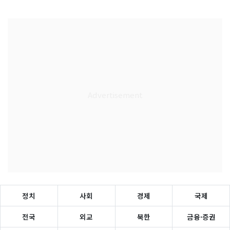
정치
사회
경제
국제
전국
외교
북한
금융·증권