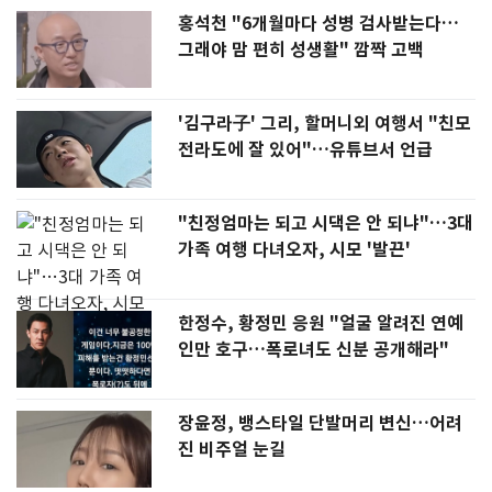
홍석천 "6개월마다 성병 검사받는다…
그래야 맘 편히 성생활" 깜짝 고백
'김구라子' 그리, 할머니외 여행서 "친모
전라도에 잘 있어"…유튜브서 언급
"친정엄마는 되고 시댁은 안 되냐"…3대
가족 여행 다녀오자, 시모 '발끈'
한정수, 황정민 응원 "얼굴 알려진 연예
인만 호구…폭로녀도 신분 공개해라"
장윤정, 뱅스타일 단발머리 변신…어려
진 비주얼 눈길