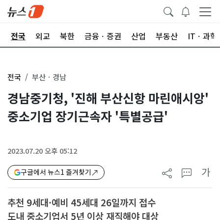
제
전국
외교
북한
금융ㆍ증권
산업
부동산
ITㆍ과학
전국
부산ㆍ경남
경남중기청, '진해 부산신항 마린애시앙'
중소기업 장기근속자 '특별공급'
2023.07.20 오후 05:12
가
구글에서 뉴스1 즐겨찾기
추천 9세대·예비 45세대 26일까지 접수
도내 중소기업서 5년 이상 재직해야 대상