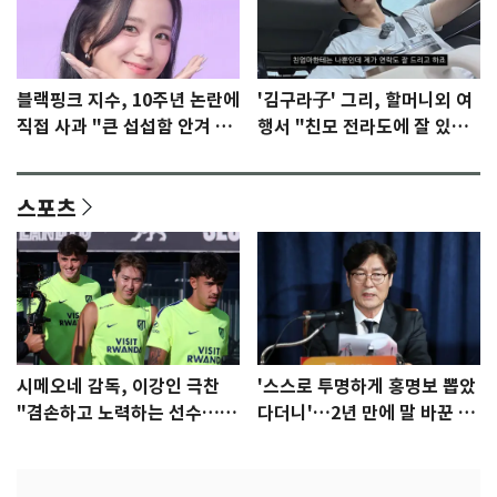
블랙핑크 지수, 10주년 논란에
'김구라子' 그리, 할머니외 여
직접 사과 "큰 섭섭함 안겨 미
행서 "친모 전라도에 잘 있
안"
어"…유튜브서 언급
스포츠
시메오네 감독, 이강인 극찬
'스스로 투명하게 홍명보 뽑았
"겸손하고 노력하는 선수…좋
다더니'…2년 만에 말 바꾼 이
은 첫인상"
임생