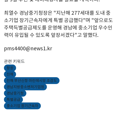
최열수 경남중기청장은 "지난해 277세대를 도내 중
소기업 장기근속자에게 특별 공급했다"며 "앞으로도
주택득별공급제도를 운영해 경남에 중소기업 우수인
력이 유입될 수 있도록 앞장서겠다"고 말했다.
pms4400@news1.kr
관련 키워드
창원
진해
진해 부산신항 마린애시앙 조감도
경남지방중소벤처기업청
경남중기청
특별공급
중소기업 장기근속자