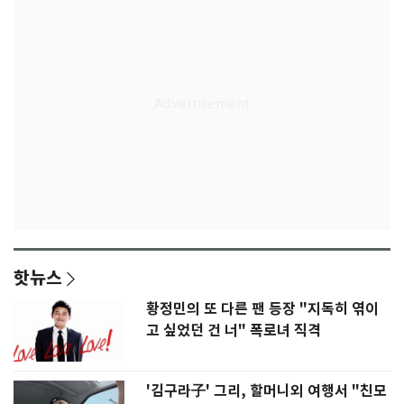
핫뉴스
황정민의 또 다른 팬 등장 "지독히 엮이
고 싶었던 건 너" 폭로녀 직격
'김구라子' 그리, 할머니외 여행서 "친모