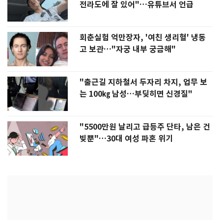
전라도에 잘 있어"…유튜브서 언급
회춘실험 억만장자, '여친 생리혈' 냉동
고 보관…"자궁 내부 궁금해"
"출근길 지하철서 두자리 차지, 업무 보
는 100㎏ 남성…부딪히면 신경질"
"5500만원 날리고 급등주 단타, 남은 건
빚뿐"…30대 여성 파혼 위기