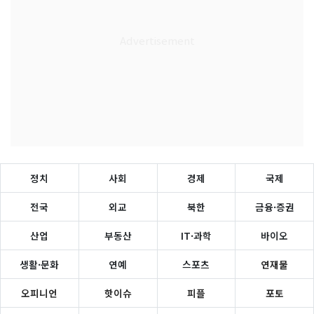
정치
사회
경제
국제
전국
외교
북한
금융·증권
산업
부동산
IT·과학
바이오
생활·문화
연예
스포츠
연재물
오피니언
핫이슈
피플
포토