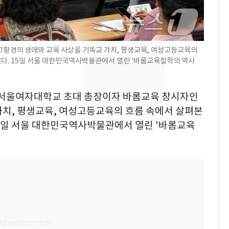
"사실상 부도 상태"…
7
추미애 경기지사, '재정
비상 상황' 선언
황경의 생애와 교육 사상을 기독교 가치, 평생교육, 여성고등교육의
렸다. 15일 서울 대한민국역사박물관에서 열린 '바롬교육철학의 역사
삼성전자·SK하이닉스
8
"주주 환원 의미 있게
확대할 것" 약속
= 서울여자대학교 초대 총장이자 바롬교육 창시자인
"하늘로 떠난 딸과의 약
9
가치, 평생교육, 여성고등교육의 흐름 속에서 살펴본
속"…이현주 경사, 세
15일 서울 대한민국역사박물관에서 열린 '바롬교육
번째 모발 기부
시가 46억 넘으면 종부
10
세 2배…'비거주·다주
택·초고가' 정조준(종
합)