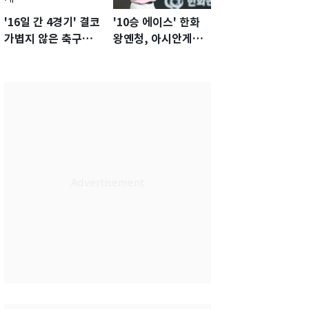
'16일 간 4경기' 결코
'10승 에이스' 한화
가볍지 않은 축구대
왕옌청, 아시안게임
표팀 '임시 감독' 무게
서 한국전 '표적 등판'
가능성