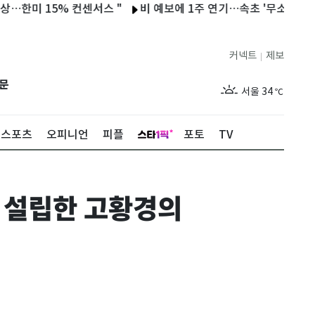
 15% 컨센서스 "
비 예보에 1주 연기…속초 '무소음 여름밤 시네마
커넥트
제보
|
제주
30
℃
문
서울
34
℃
부산
33
℃
스포츠
오피니언
피플
포토
TV
대구
34
℃
인천
35
℃
 설립한 고황경의
광주
34
℃
대전
34
℃
울산
32
℃
강릉
30
℃
제주
30
℃