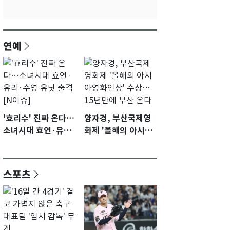
연예
'효리수' 진짜 온다…
양자경, 부산국제영
소녀시대 효연·유리·
화제 '올해의 아시아
수영 유닛 출격 [N이
영화인상' 수상…15
슈]
년만에 부산 온다
스포츠