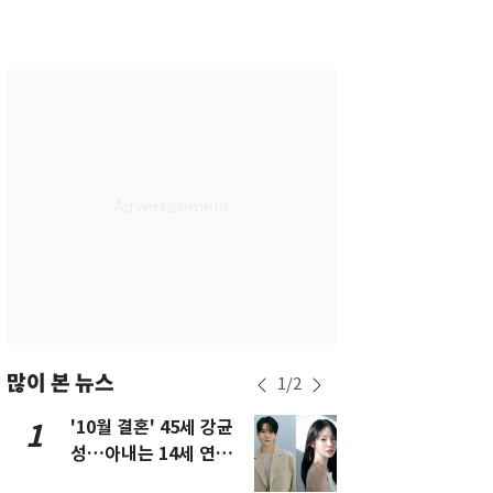
서울
34
℃
부산
33
℃
대구
34
℃
인천
35
℃
광주
34
℃
대전
34
℃
울산
32
℃
강릉
30
℃
제주
30
℃
많이 본 뉴스
1
/
2
'10월 결혼' 45세 강균
경기 광주 
1
6
성…아내는 14세 연하
서 40대 女 
배우 유하진(종합)
견…시신 옆엔