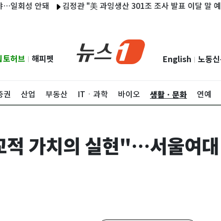
성 안돼
김정관 "美 과잉생산 301조 조사 발표 이달 말 예상…한미
립토허브
해피펫
English
노동신
|
|
생활ㆍ문화
증권
산업
부동산
ITㆍ과학
바이오
연예
교적 가치의 실현"…서울여대