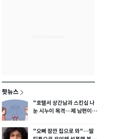
핫뉴스
"호텔서 상간남과 스킨십 나
눈 시누이 목격…제 남편이
입 다물라 하네요"
"오빠 잠깐 집으로 와"…딸