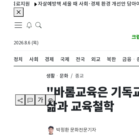
치료지원
자살예방책 세울 때 사회·경제 환경 개선안 담아야…일회
크
2026.8.6 (목)
정치
사회
경제
국제
전국
외교
북한
금융ㆍ
생활ㆍ문화
종교
"바롬교육은 기독
가
삶과 교육철학
박정환 문화전문기자