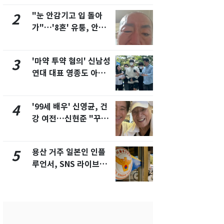
"눈 안감기고 입 돌아
"사실상 부
2
7
가"…'8혼' 유퉁, 안면
추미애 경기지
마비 근황 유튜브서 공
비상 상황' 
개
'마약 투약 혐의' 신남성
삼성전자·S
3
8
연대 대표 영종도 아파
"주주 환원 
트서 숨진 채 발견
확대할 것" 
'99세 배우' 신영균, 건
"하늘로 떠
4
9
강 여전…신현준 "꾸준
속"…이현주
히 운동하시는 모습에
번째 모발 
큰 자극"
용산 거주 일본인 인플
시가 46억 
5
10
루언서, SNS 라이브방
세 2배…'
송 도중 사망
택·초고가'
합)