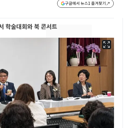
구글에서 뉴스1 즐겨찾기
서 학술대회와 북 콘서트
경기 광주 아파트 화단
6
서 40대 女 숨진 채 발
견…시신 옆엔 '이불'