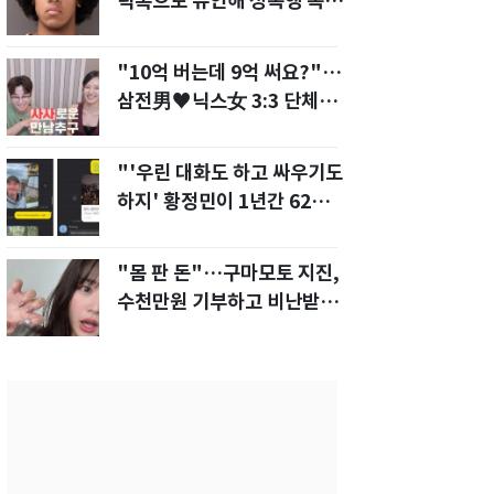
틱톡으로 유인해 성폭행 복수
한 아빠
"10억 버는데 9억 써요?"…
삼전男♥닉스女 3:3 단체소
개팅 예능 화제
"'우린 대화도 하고 싸우기도
하지' 황정민이 1년간 62차례
먼저 전화"
"몸 판 돈"…구마모토 지진,
수천만원 기부하고 비난받은
성인물 배우