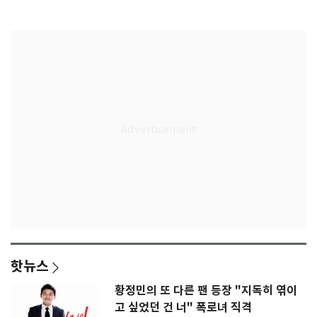
임생
인
핫뉴스
황정민의 또 다른 팬 등장 "지독히 엮이
고 싶었던 건 너" 폭로녀 직격