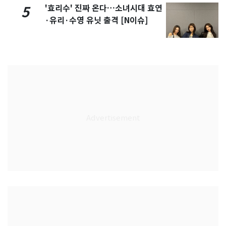
'효리수' 진짜 온다…소녀시대 효연
5
·유리·수영 유닛 출격 [N이슈]