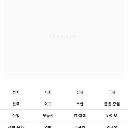
정치
사회
경제
국제
전국
외교
북한
금융·증권
산업
부동산
IT·과학
바이오
생활·문화
연예
스포츠
연재물