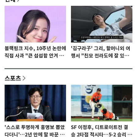
블랙핑크 지수, 10주년 논란에
'김구라子' 그리, 할머니외 여
직접 사과 "큰 섭섭함 안겨 미
행서 "친모 전라도에 잘 있
안"
어"…유튜브서 언급
스포츠
'스스로 투명하게 홍명보 뽑았
SF 이정후, 디트로이트전 결
다더니'…2년 만에 말 바꾼 이
승 2타점 적시타…5-2 승리 견