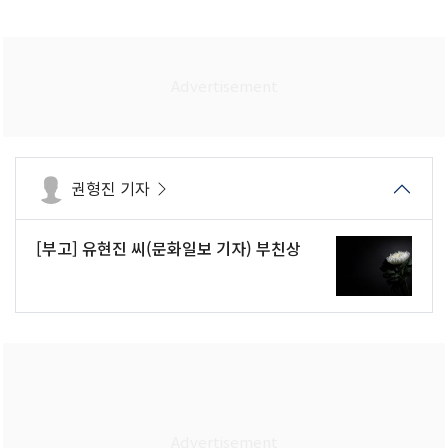
권형진 기자
[부고] 유현진 씨(문화일보 기자) 부친상