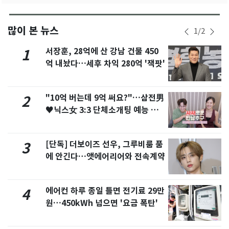
많이 본 뉴스
1
/
2
서장훈, 28억에 산 강남 건물 450
1
억 내놨다…세후 차익 280억 '잭팟'
"10억 버는데 9억 써요?"…삼전男
2
♥닉스女 3:3 단체소개팅 예능 화
제
[단독] 더보이즈 선우, 그루비룸 품
3
에 안긴다…앳에어리어와 전속계약
에어컨 하루 종일 틀면 전기료 29만
4
원…450kWh 넘으면 '요금 폭탄'