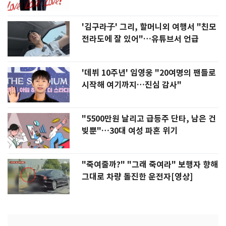
'김구라子' 그리, 할머니외 여행서 "친모
전라도에 잘 있어"…유튜브서 언급
'데뷔 10주년' 임영웅 "20여명의 팬들로
시작해 여기까지…진심 감사"
"5500만원 날리고 급등주 단타, 남은 건
빚뿐"…30대 여성 파혼 위기
"죽여줄까?" "그래 죽여라" 보행자 향해
그대로 차량 돌진한 운전자[영상]