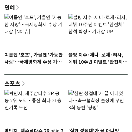
연예
여름엔 '호프', 가을엔 '가능한
블핑 지수·제니·로제·리사,
사랑'…국제영화제 수상 기대
데뷔 10주년 이벤트 '완전체'
감 [N이슈]
참석 확정…기대감 UP
스포츠
박민지, 제주삼다수 2R 공동 2
'심판 성접대'가 끝 아니었