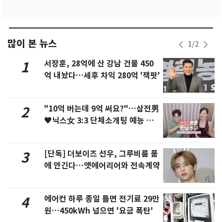
많이 본 뉴스
1
/
2
서장훈, 28억에 산 강남 건물 450
1
억 내놨다…세후 차익 280억 '잭팟'
"10억 버는데 9억 써요?"…삼전男
2
♥닉스女 3:3 단체소개팅 예능 화
제
[단독] 더보이즈 선우, 그루비룸 품
3
에 안긴다…앳에어리어와 전속계약
에어컨 하루 종일 틀면 전기료 29만
4
원…450kWh 넘으면 '요금 폭탄'