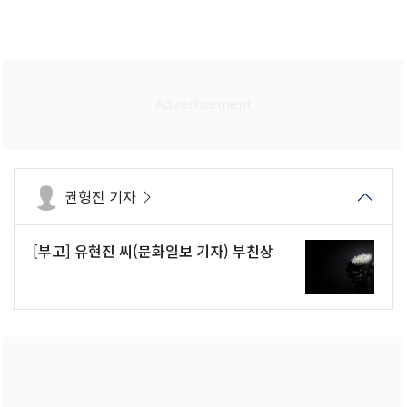
권형진 기자
[부고] 유현진 씨(문화일보 기자) 부친상