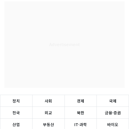
정치
사회
경제
국제
전국
외교
북한
금융·증권
산업
부동산
IT·과학
바이오