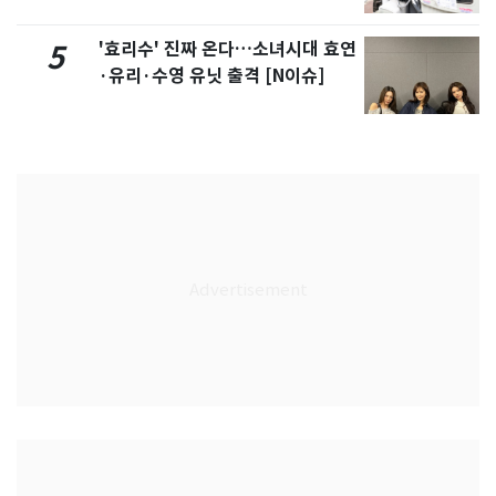
'효리수' 진짜 온다…소녀시대 효연
5
·유리·수영 유닛 출격 [N이슈]