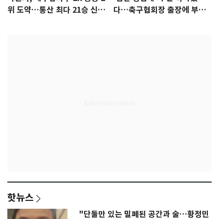
위 도약…통산 최다 21승 신기
다…축구협회장 출장에 부인
록 도전
3회 동반 '펑펑'
핫뉴스
"단둘만 있는 밀폐된 공간과 술…황정민