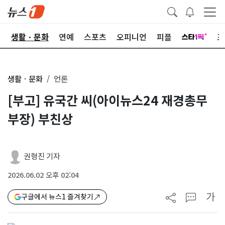
오
생활ㆍ문화
연예
스포츠
오피니언
피플
포
생활ㆍ문화
언론
[부고] 유국간 씨(아이뉴스24 재경총무
부장) 부친상
권형진 기자
2026.06.02 오후 02:04
가
구글에서 뉴스1 즐겨찾기