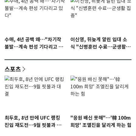
수애, 4년 공백 왜…"차기작
이신영, 뒤늦게 알린 입대 소
불발…계속 편성 기다리고 있
식 "신병훈련 수료…군생활
다"
집중"
스포츠
최두호, 8년 만에 UFC 랭킹
"응원 배신 못해"…'韓 100m
진입 재도전…9월 핏불과 대
희망' 조엘진을 달리게 하는 힘
결