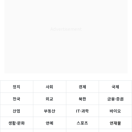
정치
사회
경제
국제
전국
외교
북한
금융·증권
산업
부동산
IT·과학
바이오
생활·문화
연예
스포츠
연재물