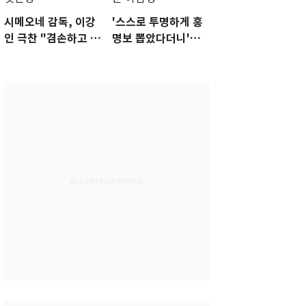
시메오네 감독, 이강
'스스로 투명하게 홍
인 극찬 "겸손하고 노
명보 뽑았다더니'…2
력하는 선수…좋은
년 만에 말 바꾼 이임
첫인상"
생