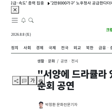
급·속도' 총력 집중
'2만8000가구' 노후청사 공급한다더니…11
크
2026.8.8 (토)
정치
사회
경제
국제
전국
외교
북한
금융ㆍ
생활ㆍ문화
공연ㆍ전시
"서양에 드라큘라
가
순회 공연
박정환 문화전문기자