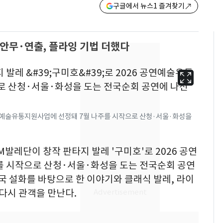
구글에서 뉴스1 즐겨찾기
 안무·연출, 플라잉 기법 더했다
공연예술유통지원사업에 선정돼 7월 나주를 시작으로 산청·서울·화성을
M발레단이 창작 판타지 발레 '구미호'로 2026 공연
 시작으로 산청·서울·화성을 도는 전국순회 공연
한국 설화를 바탕으로 한 이야기와 클래식 발레, 라이
 다시 관객을 만난다.
13호 태풍 '돌핀' 日오
6
키나와·가고시마현 접
근…26만명 대피령