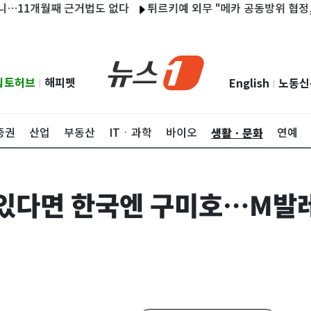
개월째 근거법도 없다
튀르키예 외무 "메카 공동방위 협정, 이란 노
립토허브
해피펫
English
노동신
|
|
생활ㆍ문화
증권
산업
부동산
ITㆍ과학
바이오
연예
 있다면 한국엔 구미호…M발