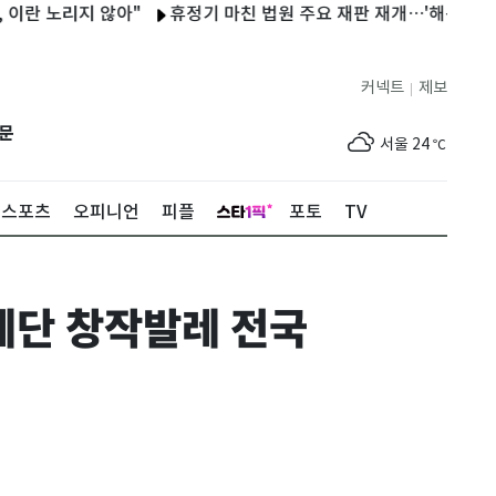
리지 않아"
휴정기 마친 법원 주요 재판 재개…'해든이 학대' 25
커넥트
제보
|
제주
25
℃
문
서울
24
℃
부산
26
℃
스포츠
오피니언
피플
포토
TV
대구
27
℃
인천
25
℃
레단 창작발레 전국
광주
27
℃
대전
27
℃
울산
25
℃
강릉
18
℃
제주
25
℃