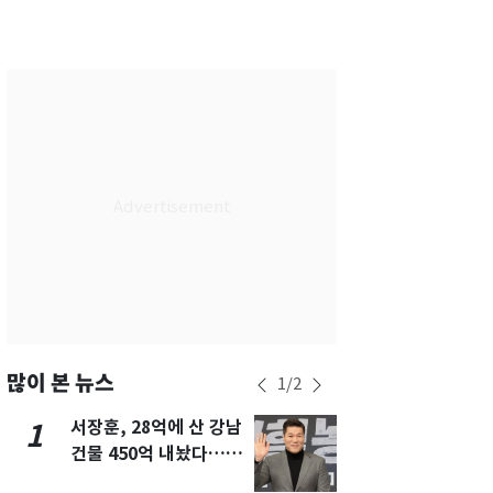
서울
24
℃
부산
26
℃
대구
27
℃
인천
25
℃
광주
27
℃
대전
27
℃
울산
25
℃
강릉
18
℃
제주
25
℃
많이 본 뉴스
1
/
2
서장훈, 28억에 산 강남
13호 태풍 '
1
6
건물 450억 내놨다…세
키나와·가고
후 차익 280억 '잭팟'
근…26만명