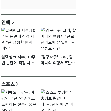
연예
블랙핑크 지수, 10주
'김구라子' 그리, 할
년 논란에 직접 사과
머니외 여행서 "친모
"큰 섭섭함 안겨 미
전라도에 잘 있어"…
안"
유튜브서 언급
스포츠