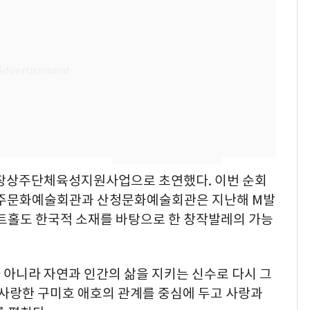
[단독] 경찰, '김부장'
7
제작사 회장 수사…자본
시장법 위반 의혹
낮 최고 37도 폭염 계
8
속…전국 곳곳 비 [오늘
날씨]
[단독]중수청 가는 검찰
9
수사관 경력 합산 추
연장상주단체육성지원사업으로 초연했다. 이번 순회
진…법무사·집행관 '혜
택' 유지
 나주문화예술회관과 산청문화예술회관은 지난해 M발
회춘실험 억만장자, '여
10
아트홀도 한국적 소재를 바탕으로 한 창작발레의 가능
친 생리혈' 냉동고 보
관…"자궁 내부 궁금
해"
 아니라 자연과 인간의 삶을 지키는 신수로 다시 그
 사랑한 구미호 애호의 관계를 중심에 두고 사랑과