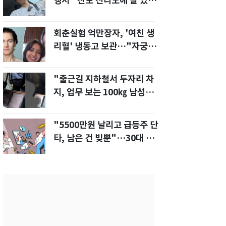
행서 "친모 전라도에 잘 있
어"…유튜브서 언급
회춘실험 억만장자, '여친 생
리혈' 냉동고 보관…"자궁 내
부 궁금해"
"출근길 지하철서 두자리 차
지, 업무 보는 100㎏ 남성…
부딪히면 신경질"
"5500만원 날리고 급등주 단
타, 남은 건 빚뿐"…30대 여
성 파혼 위기