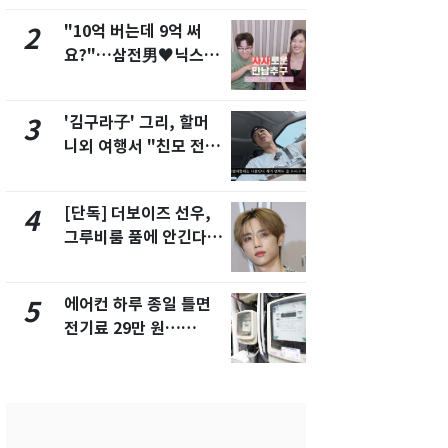
"10억 버는데 9억 써
[단독] 경찰,
2
7
요?"…삼전男♥닉스女
제작사 회장
3:3 단체소개팅 예능 화
시장법 위반
제
'김구라子' 그리, 할머
낮 최고 37
3
8
니외 여행서 "친모 전라
속…전국 곳곳
도에 잘 있어"…유튜브
날씨]
서 언급
[단독] 더보이즈 선우,
[단독]중수
4
9
그루비룸 품에 안긴다…
수사관 경력
앳에어리어와 전속계약
진…법무사·
택' 유지
에어컨 하루 종일 틀면
회춘실험 억만
5
10
전기료 29만 원…
친 생리혈' 냉동고 보
450kWh 넘으면 '요금
관…"자궁 
폭탄'
해"