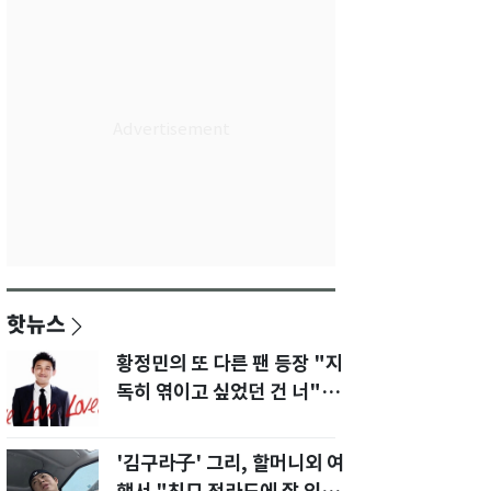
핫뉴스
황정민의 또 다른 팬 등장 "지
독히 엮이고 싶었던 건 너" 폭
로녀 직격
'김구라子' 그리, 할머니외 여