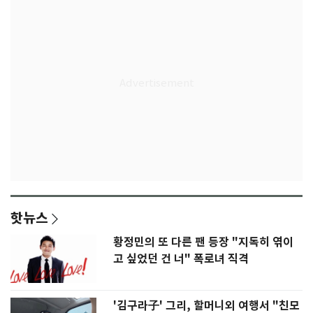
핫뉴스
황정민의 또 다른 팬 등장 "지독히 엮이
고 싶었던 건 너" 폭로녀 직격
'김구라子' 그리, 할머니외 여행서 "친모