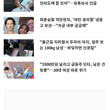
전라도에 잘 있어"…유튜브서 언급
회춘실험 억만장자, '여친 생리혈' 냉동
고 보관…"자궁 내부 궁금해"
"출근길 지하철서 두자리 차지, 업무 보
는 100㎏ 남성…부딪히면 신경질"
"5500만원 날리고 급등주 단타, 남은 건
빚뿐"…30대 여성 파혼 위기