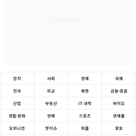
정치
사회
경제
국제
전국
외교
북한
금융·증권
산업
부동산
IT·과학
바이오
생활·문화
연예
스포츠
연재물
오피니언
핫이슈
피플
포토