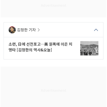
김정한 기자
소련, 日에 선전포고…美 원폭에 이은 치
명타 [김정한의 역사&오늘]