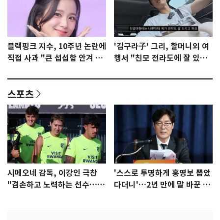
블랙핑크 지수, 10주년 논란에
'김구라子' 그리, 할머니외 여
직접 사과 "큰 섭섭함 안겨 미
행서 "친모 전라도에 잘 있
안"
어"…유튜브서 언급
스포츠
시메오네 감독, 이강인 극찬
'스스로 투명하게 홍명보 뽑았
"겸손하고 노력하는 선수…좋
다더니'…2년 만에 말 바꾼 이
은 첫인상"
임생