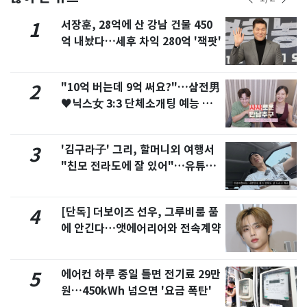
서장훈, 28억에 산 강남 건물 450
1
억 내놨다…세후 차익 280억 '잭팟'
"10억 버는데 9억 써요?"…삼전男
2
♥닉스女 3:3 단체소개팅 예능 화
제
'김구라子' 그리, 할머니외 여행서
3
"친모 전라도에 잘 있어"…유튜브
서 언급
[단독] 더보이즈 선우, 그루비룸 품
4
에 안긴다…앳에어리어와 전속계약
에어컨 하루 종일 틀면 전기료 29만
5
원…450kWh 넘으면 '요금 폭탄'