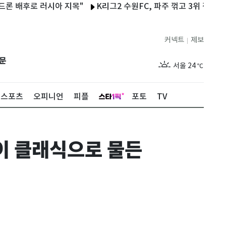
로 러시아 지목"
K리그2 수원FC, 파주 꺾고 3위 점프…프리조 시
커넥트
제보
|
제주
29
℃
문
서울
24
℃
부산
28
℃
스포츠
오피니언
피플
포토
TV
대구
27
℃
인천
27
℃
이 클래식으로 물든
광주
28
℃
대전
28
℃
울산
27
℃
강릉
20
℃
제주
29
℃