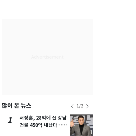
서울
24
℃
부산
28
℃
대구
27
℃
인천
27
℃
광주
28
℃
대전
28
℃
울산
27
℃
강릉
20
℃
제주
29
℃
많이 본 뉴스
1
/
2
서장훈, 28억에 산 강남
13호 태풍 '
1
6
건물 450억 내놨다…세
키나와·가고
후 차익 280억 '잭팟'
근…26만명