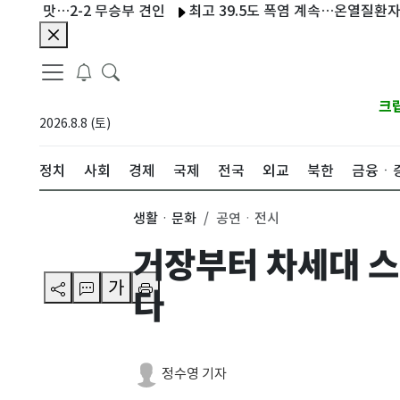
맛…2-2 무승부 견인
최고 39.5도 폭염 계속…온열질환자 202명 늘
크
2026.8.8 (토)
정치
사회
경제
국제
전국
외교
북한
금융ㆍ
생활ㆍ문화
공연ㆍ전시
거장부터 차세대 
가
다
정수영 기자