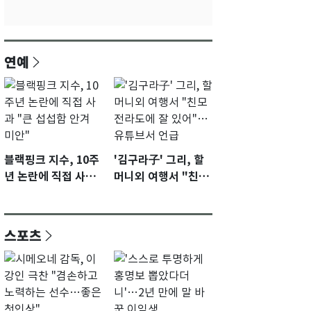
연예
블랙핑크 지수, 10주
'김구라子' 그리, 할
년 논란에 직접 사과
머니외 여행서 "친모
"큰 섭섭함 안겨 미
전라도에 잘 있어"…
안"
유튜브서 언급
스포츠