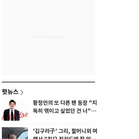
핫뉴스
황정민의 또 다른 팬 등장 "지
독히 엮이고 싶었던 건 너" 폭
로녀 직격
'김구라子' 그리, 할머니외 여