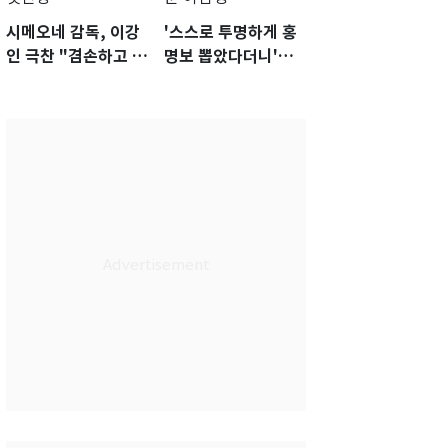
시메오네 감독, 이강
'스스로 투명하게 홍
인 극찬 "겸손하고 노
명보 뽑았다더니'…2
력하는 선수…좋은
년 만에 말 바꾼 이임
첫인상"
생