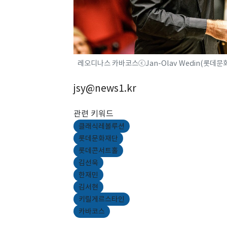
레오디나스 카바코스ⓒJan-Olav Wedin(롯데문
jsy@news1.kr
관련 키워드
클래식레볼루션
롯데문화재단
롯데콘서트홀
김선욱
한재민
김서현
키릴게르스타인
카바코스