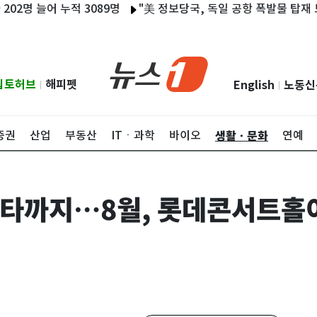
어 누적 3089명
"美 정보당국, 독일 공항 폭발물 탑재 드론 배후
립토허브
해피펫
English
노동신
|
|
생활ㆍ문화
증권
산업
부동산
ITㆍ과학
바이오
연예
스타까지…8월, 롯데콘서트홀