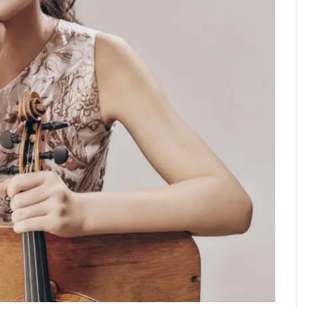
낮 최고 37도 폭염 계
7
속…전국 곳곳 비 [오늘
날씨]
[단독] 경찰, '김부장'
8
제작사 회장 수사…자본
시장법 위반 의혹
[단독]중수청 가는 검찰
9
수사관 경력 합산 추
진…법무사·집행관 '혜
택' 유지
'심판 성접대'가 끝 아니
10
었다…축구협회장 출장
에 부인 3회 동반 '펑펑'