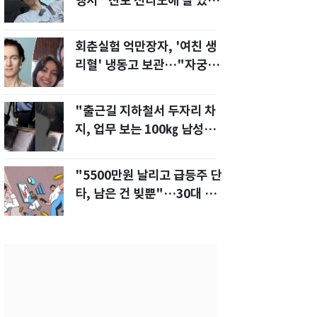
행서 "친모 전라도에 잘 있
어"…유튜브서 언급
회춘실험 억만장자, '여친 생
리혈' 냉동고 보관…"자궁 내
부 궁금해"
"출근길 지하철서 두자리 차
지, 업무 보는 100㎏ 남성…
부딪히면 신경질"
"5500만원 날리고 급등주 단
타, 남은 건 빚뿐"…30대 여
성 파혼 위기