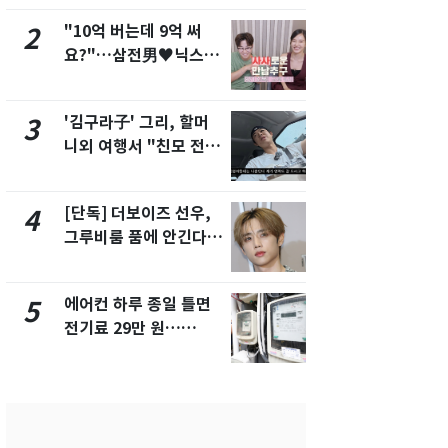
"10억 버는데 9억 써
낮 최고 37
2
7
요?"…삼전男♥닉스女
속…전국 곳곳
3:3 단체소개팅 예능 화
날씨]
제
'김구라子' 그리, 할머
[단독] 경찰,
3
8
니외 여행서 "친모 전라
제작사 회장
도에 잘 있어"…유튜브
시장법 위반
서 언급
[단독] 더보이즈 선우,
[단독]중수
4
9
그루비룸 품에 안긴다…
수사관 경력
앳에어리어와 전속계약
진…법무사·
택' 유지
에어컨 하루 종일 틀면
'심판 성접대
5
10
전기료 29만 원…
었다…축구
450kWh 넘으면 '요금
에 부인 3회 
폭탄'