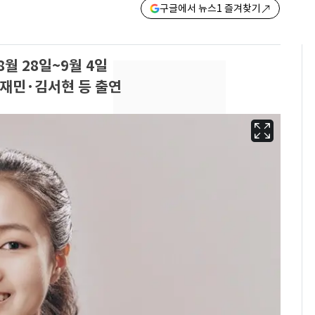
구글에서 뉴스1 즐겨찾기
월 28일~9월 4일
재민·김서현 등 출연
13호 태풍 '돌핀' 日오
6
키나와·가고시마현 접
근…26만명 대피령