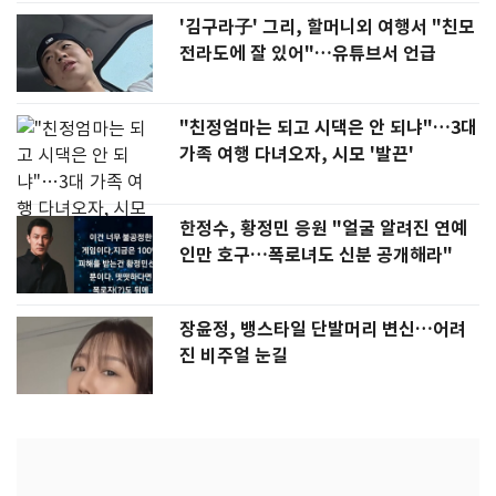
'김구라子' 그리, 할머니외 여행서 "친모
전라도에 잘 있어"…유튜브서 언급
"친정엄마는 되고 시댁은 안 되냐"…3대
가족 여행 다녀오자, 시모 '발끈'
한정수, 황정민 응원 "얼굴 알려진 연예
인만 호구…폭로녀도 신분 공개해라"
장윤정, 뱅스타일 단발머리 변신…어려
진 비주얼 눈길