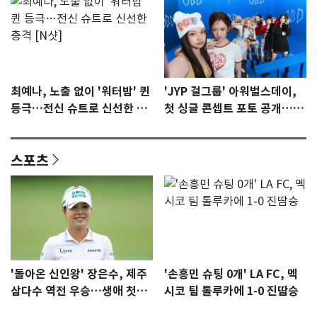
최예나, 노출 없이 '워터밤' 퀸
'JYP 걸그룹' 아워벌스데이,
등극…전신 슈트로 신선한 충
첫 싱글 콘셉트 포토 공개…청
격 [N샷]
량·키치
스포츠
'돌아온 신인왕' 장은수, 제주
'손흥민 슈팅 0개' LA FC, 멕
삼다수 역전 우승…생애 첫승
시코 팀 톨루카에 1-0 진땀승
감격