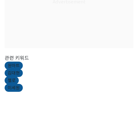
관련 키워드
원아트
김대현
첼로
이세원