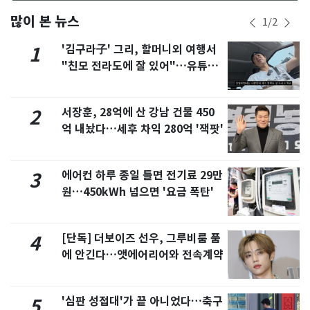
많이 본 뉴스
1
/
2
'김구라子' 그리, 할머니외 여행서
1
"친모 전라도에 잘 있어"…유튜브
서 언급
서장훈, 28억에 산 강남 건물 450
2
억 내놨다…세후 차익 280억 '잭팟'
에어컨 하루 종일 틀면 전기료 29만
3
원…450kWh 넘으면 '요금 폭탄'
[단독] 더보이즈 선우, 그루비룸 품
4
에 안긴다…앳에어리어와 전속계약
'심판 성접대'가 끝 아니었다…축구
5