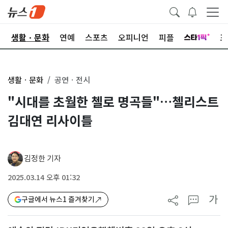
오
생활ㆍ문화
연예
스포츠
오피니언
피플
포
생활ㆍ문화
공연ㆍ전시
"시대를 초월한 첼로 명곡들"…첼리스트
김대연 리사이틀
김정한 기자
2025.03.14 오후 01:32
가
구글에서 뉴스1 즐겨찾기