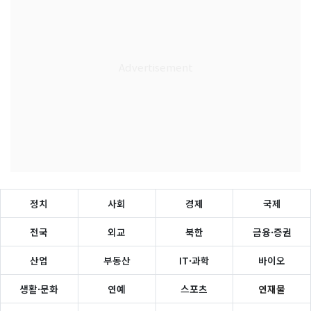
정치
사회
경제
국제
전국
외교
북한
금융·증권
산업
부동산
IT·과학
바이오
생활·문화
연예
스포츠
연재물