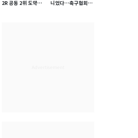
2R 공동 2위 도약…
니었다…축구협회장
통산 최다 21승 신기
출장에 부인 3회 동반
록 도전
'펑펑'