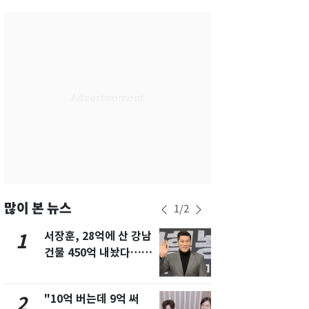
서울
32
℃
부산
28
℃
대구
32
℃
인천
31
℃
광주
31
℃
대전
31
℃
울산
29
℃
강릉
26
℃
많이 본 뉴스
1
/
2
제주
28
℃
서장훈, 28억에 산 강남
13호 태풍 '
1
6
건물 450억 내놨다…세
키나와·가고
후 차익 280억 '잭팟'
근…26만명
"10억 버는데 9억 써
"캐리비안 
2
7