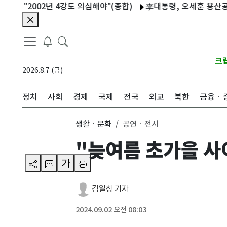
2002년 4강도 의심해야"(종합)
李대통령, 오세훈 용산공원 반
크
2026.8.7 (금)
정치
사회
경제
국제
전국
외교
북한
금융ㆍ
생활ㆍ문화
공연ㆍ전시
"늦여름 초가을 사이
가
김일창 기자
2024.09.02 오전 08:03