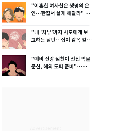
"이혼한 여사친은 생명의 은
인…한집서 살게 해달라" 남
편 요구에 '절망'
"내 '치부'까지 시모에게 보
고하는 남편…집이 감옥 같
다" 아내 고통
"예비 신랑 절친이 전신 먹물
문신, 해외 도피 준비"…예비
신부 '혼란'