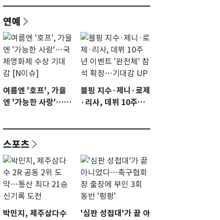
연예
여름엔 '호프', 가을
블핑 지수·제니·로제
엔 '가능한 사랑'…국
·리사, 데뷔 10주년
제영화제 수상 기대
이벤트 '완전체' 참석
감 [N이슈]
확정…기대감 UP
스포츠
박민지, 제주삼다수
'심판 성접대'가 끝 아