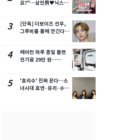
요?"…삼전男♥닉스女
의실에 남자
3:3 단체소개팅 예능 화
요"…경찰 
제
[단독] 더보이즈 선우,
전남광주 화
3
8
그루비룸 품에 안긴다…
교통사고로 
앳에어리어와 전속계약
지…6명 부
에어컨 하루 종일 틀면
[단독]중수
4
9
전기료 29만 원…
수사관 경력
450kWh 넘으면 '요금
진…법무사·
폭탄'
택' 유지
'효리수' 진짜 온다…소
축구협회, 
5
10
녀시대 효연·유리·수영
들 10여명 대
유닛 출격 [N이슈]
대' 의혹…
픽 예선 등