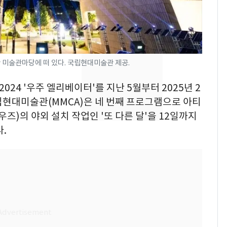
의실에 남자가 있어
요"…경찰 수사
전남광주 화정역 인근서
8
교통사고로 40대 심정
지…6명 부상
 미술관마당에 떠 있다. 국립현대미술관 제공.
[단독]중수청 가는 검찰
9
2024 '우주 엘리베이터'를 지난 5월부터 2025년 2
수사관 경력 합산 추
립현대미술관(MMCA)은 네 번째 프로그램으로 아티
진…법무사·집행관 '혜
즈)의 야외 설치 작업인 '또 다른 달'을 12일까지
택' 유지
.
축구협회, 외국인 심판
10
들 10여명 대상 '성 접
대' 의혹…월드컵·올림
픽 예선 등