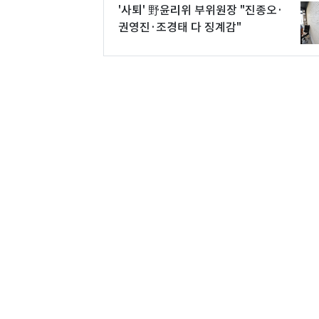
'사퇴' 野윤리위 부위원장 "진종오·
권영진·조경태 다 징계감"