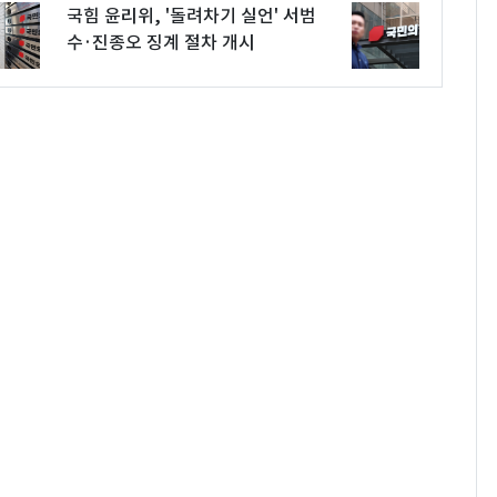
국힘 윤리위, '돌려차기 실언' 서범
수·진종오 징계 절차 개시