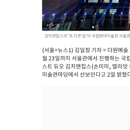
김치앤칩스의 '또 다른 달'이 국립현대미술관 서울관
(서울=뉴스1) 김일창 기자 = 다원예술 
월 23일까지 서울관에서 진행하는 국
스트 듀오 김치앤칩스(손미미, 엘리엇 우
미술관마당에서 선보인다고 2일 밝혔다