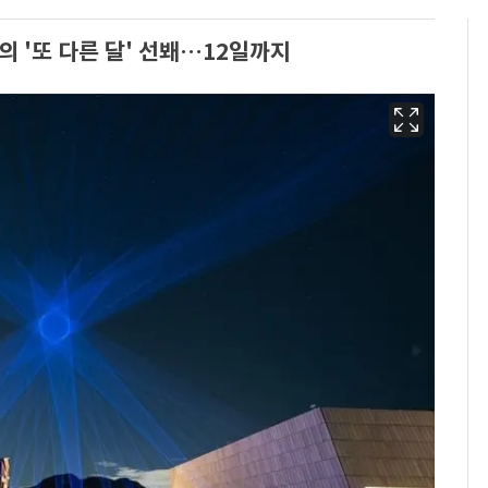
 '또 다른 달' 선봬…12일까지
13호 태풍 '돌핀' 日오
6
키나와·가고시마현 접
근…26만명 대피령
"캐리비안 베이 여자 탈
7