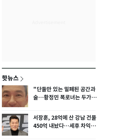
핫뉴스
"단둘만 있는 밀폐된 공간과
술…황정민 폭로녀는 두가지
에 집착했다"
서장훈, 28억에 산 강남 건물
450억 내놨다…세후 차익
280억 '잭팟'