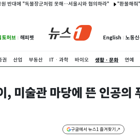
대에 "독불장군처럼 못해…서울시와 협의하라"
"환불해줘" 정책자
립토허브
해피펫
English
노동신
|
|
생활ㆍ문화
증권
산업
부동산
ITㆍ과학
바이오
연예
, 미술관 마당에 뜬 인공의 
구글에서 뉴스1 즐겨찾기