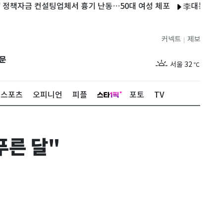
금 컨설팅업체서 흉기 난동…50대 여성 체포
李대통령 "부동산 
커넥트
제보
|
제주
28
℃
문
서울
32
℃
부산
28
℃
스포츠
오피니언
피플
포토
TV
대구
32
℃
인천
31
℃
푸른 달"
광주
31
℃
대전
31
℃
울산
29
℃
강릉
26
℃
제주
28
℃