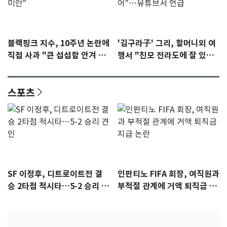
블랙핑크 지수, 10주년 논란에
'김구라子' 그리, 할머니외 여
직접 사과 "큰 섭섭함 안겨 미
행서 "친모 전라도에 잘 있
안"
어"…유튜브서 언급
스포츠
SF 이정후, 디트로이트전 결
인판티노 FIFA 회장, 여직원과
승 2타점 적시타…5-2 승리 견
부적절 관계에 거액 퇴직금 지
인
급 논란