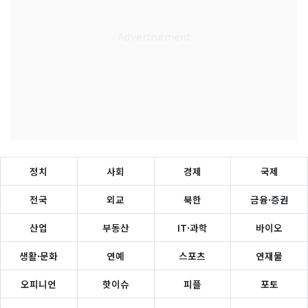
정치
사회
경제
국제
전국
외교
북한
금융·증권
산업
부동산
IT·과학
바이오
생활·문화
연예
스포츠
연재물
오피니언
핫이슈
피플
포토