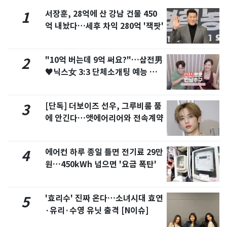
서장훈, 28억에 산 강남 건물 450
1
억 내놨다…세후 차익 280억 '잭팟'
"10억 버는데 9억 써요?"…삼전男
2
♥닉스女 3:3 단체소개팅 예능 화
제
[단독] 더보이즈 선우, 그루비룸 품
3
에 안긴다…앳에어리어와 전속계약
에어컨 하루 종일 틀면 전기료 29만
4
원…450kWh 넘으면 '요금 폭탄'
'효리수' 진짜 온다…소녀시대 효연
5
·유리·수영 유닛 출격 [N이슈]