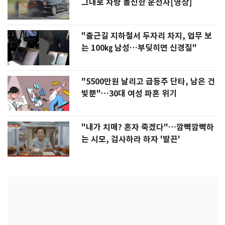
그대로 차량 돌진한 운전자[영상]
"출근길 지하철서 두자리 차지, 업무 보
는 100㎏ 남성…부딪히면 신경질"
"5500만원 날리고 급등주 단타, 남은 건
빚뿐"…30대 여성 파혼 위기
"내가 치매? 혼자 죽겠다"…깜빡깜빡하
는 시모, 검사하라 하자 '발끈'