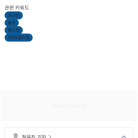
관련 키워드
조나단
불똥
월드컵
2026월드컵
정유진 기자