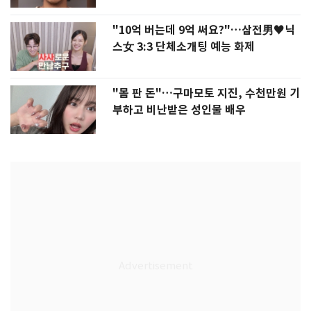
"10억 버는데 9억 써요?"…삼전男♥닉
스女 3:3 단체소개팅 예능 화제
"몸 판 돈"…구마모토 지진, 수천만원 기
부하고 비난받은 성인물 배우