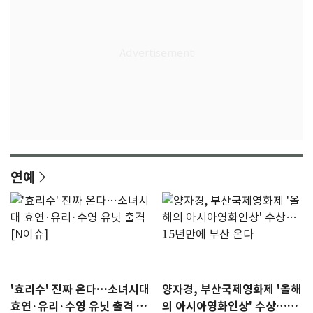
연예
'효리수' 진짜 온다…소녀시대
양자경, 부산국제영화제 '올해
효연·유리·수영 유닛 출격 [N
의 아시아영화인상' 수상…15