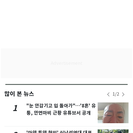
많이 본 뉴스
1
/
2
"눈 안감기고 입 돌아가"…'8혼' 유
1
퉁, 안면마비 근황 유튜브서 공개
'마약 투약 혐의' 신남성연대 대표