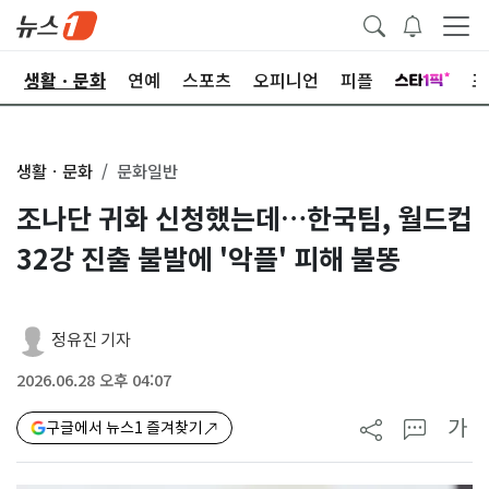
오
생활ㆍ문화
연예
스포츠
오피니언
피플
포
생활ㆍ문화
문화일반
조나단 귀화 신청했는데…한국팀, 월드컵
32강 진출 불발에 '악플' 피해 불똥
정유진 기자
2026.06.28 오후 04:07
가
구글에서 뉴스1 즐겨찾기