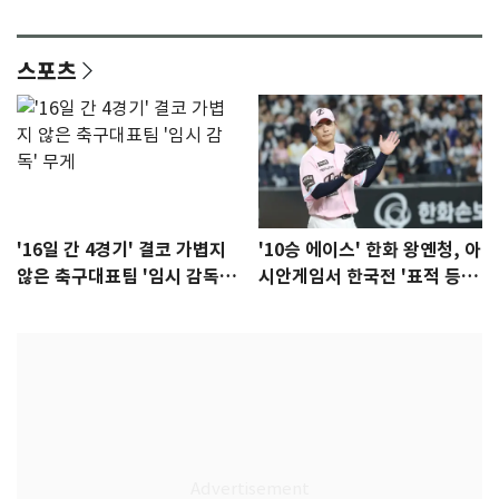
이슈]
년만에 부산 온다
스포츠
'16일 간 4경기' 결코 가볍지
'10승 에이스' 한화 왕옌청, 아
않은 축구대표팀 '임시 감독'
시안게임서 한국전 '표적 등
무게
판' 가능성