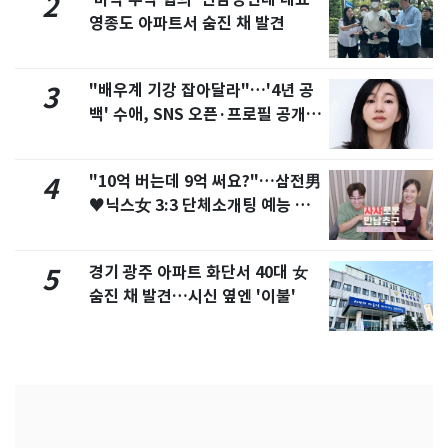
2
영종도 아파트서 숨진 채 발견
"배우계 기강 잡아달라"…'4년 공
3
백' 수애, SNS 오픈·프로필 공개
화제
"10억 버는데 9억 써요?"…삼전男
4
♥닉스女 3:3 단체소개팅 예능 화
제
경기 광주 아파트 화단서 40대 女
5
숨진 채 발견…시신 옆엔 '이불'