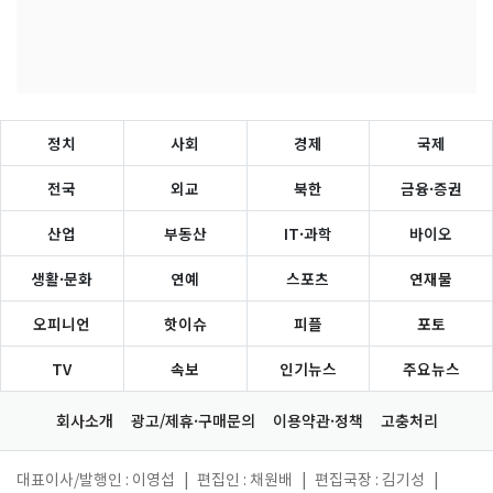
정치
사회
경제
국제
전국
외교
북한
금융·증권
산업
부동산
IT·과학
바이오
생활·문화
연예
스포츠
연재물
오피니언
핫이슈
피플
포토
TV
속보
인기뉴스
주요뉴스
회사소개
광고/제휴·구매문의
이용약관·정책
고충처리
대표이사/발행인 : 이영섭
|
편집인 : 채원배
|
편집국장 : 김기성
|