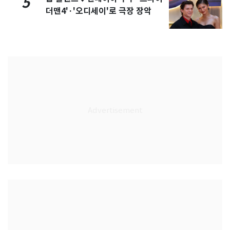
5
더맨4'·'오디세이'로 극장 장악