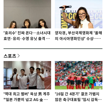
'효리수' 진짜 온다…소녀시대
양자경, 부산국제영화제 '올해
효연·유리·수영 유닛 출격 [N
의 아시아영화인상' 수상…15
이슈]
년만에 부산 온다
스포츠
'역대 최고 멤버' 육상 男 계주
'16일 간 4경기' 결코 가볍지
"일본 가뿐히 넘고 AG 金 따겠
않은 축구대표팀 '임시 감독'
다"
무게