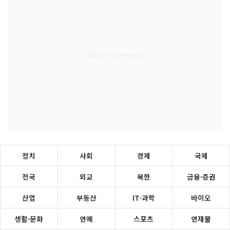
정치
사회
경제
국제
전국
외교
북한
금융·증권
산업
부동산
IT·과학
바이오
생활·문화
연예
스포츠
연재물