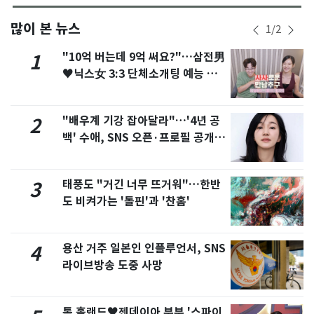
많이 본 뉴스
1
/
2
"10억 버는데 9억 써요?"…삼전男
1
♥닉스女 3:3 단체소개팅 예능 화
제
"배우계 기강 잡아달라"…'4년 공
2
백' 수애, SNS 오픈·프로필 공개
화제
태풍도 "거긴 너무 뜨거워"…한반
3
도 비켜가는 '돌핀'과 '찬홈'
용산 거주 일본인 인플루언서, SNS
4
라이브방송 도중 사망
톰 홀랜드♥젠데이아 부부 '스파이