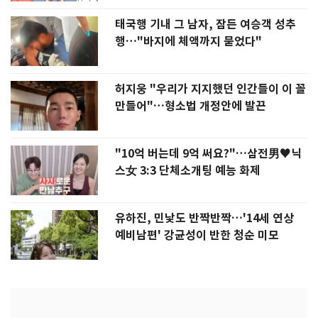
태국행 기내 그 남자, 잠든 여승객 성추
행…"바지에 체액까지 묻었다"
허지웅 "우리가 지지했던 인간들이 이 꼴
만들어"…형소법 개정안에 발끈
"10억 버는데 9억 써요?"…삼전男♥닉
스女 3:3 단체소개팅 예능 화제
유하진, 민낯도 반짝반짝…'14세 연상
예비남편' 강균성이 반한 청순 미모