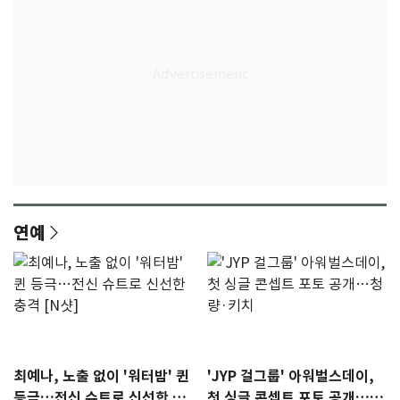
연예
최예나, 노출 없이 '워터밤' 퀸
'JYP 걸그룹' 아워벌스데이,
등극…전신 슈트로 신선한 충
첫 싱글 콘셉트 포토 공개…청