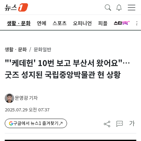
오
생활ㆍ문화
연예
스포츠
오피니언
피플
포
생활ㆍ문화
문화일반
"'케데헌' 10번 보고 부산서 왔어요"…
굿즈 성지된 국립중앙박물관 현 상황
문영광 기자
2025.07.29 오전 07:37
가
구글에서 뉴스1 즐겨찾기