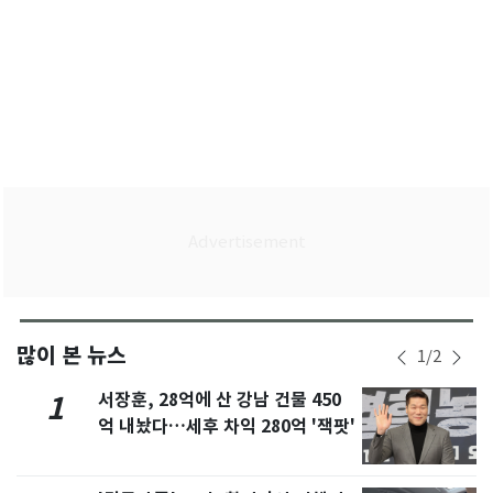
많이 본 뉴스
1
/
2
서장훈, 28억에 산 강남 건물 450
1
억 내놨다…세후 차익 280억 '잭팟'