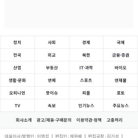
정치
사회
경제
국제
전국
외교
북한
금융·증권
산업
부동산
IT·과학
바이오
생활·문화
연예
스포츠
연재물
오피니언
핫이슈
피플
포토
TV
속보
인기뉴스
주요뉴스
회사소개
광고/제휴·구매문의
이용약관·정책
고충처리
대표이사/발행인 : 이영섭
|
편집인 : 채원배
|
편집국장 : 김기성
|