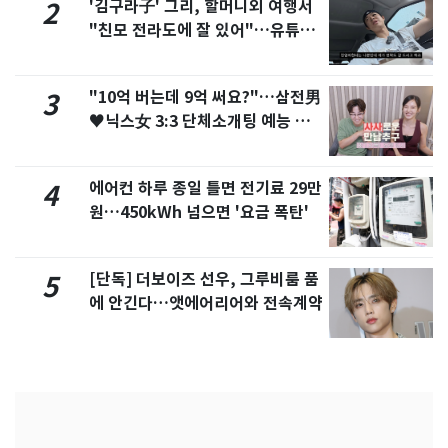
'김구라子' 그리, 할머니외 여행서
2
"친모 전라도에 잘 있어"…유튜브
서 언급
"10억 버는데 9억 써요?"…삼전男
3
♥닉스女 3:3 단체소개팅 예능 화
제
에어컨 하루 종일 틀면 전기료 29만
4
원…450kWh 넘으면 '요금 폭탄'
[단독] 더보이즈 선우, 그루비룸 품
5
에 안긴다…앳에어리어와 전속계약