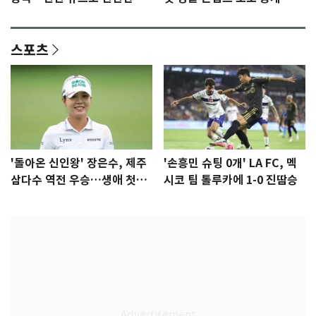
격 [N샷]
량·키치
스포츠
'돌아온 신인왕' 장은수, 제주
'손흥민 슈팅 0개' LA FC, 멕
삼다수 역전 우승…생애 첫승
시코 팀 톨루카에 1-0 진땀승
감격