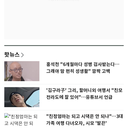
핫뉴스
홍석천 "6개월마다 성병 검사받는다…
그래야 맘 편히 성생활" 깜짝 고백
'김구라子' 그리, 할머니외 여행서 "친모
전라도에 잘 있어"…유튜브서 언급
"친정엄마는 되고 시댁은 안 되냐"…3대
가족 여행 다녀오자, 시모 '발끈'