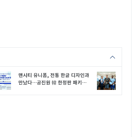
맨시티 유니폼, 전통 한글 디자인과
만났다…공진원 韓 한정판 패키지
공개