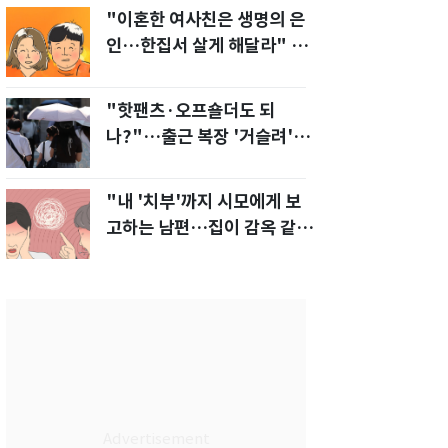
"이혼한 여사친은 생명의 은
인…한집서 살게 해달라" 남
편 요구에 '절망'
"핫팬츠·오프숄더도 되
나?"…출근 복장 '거슬려'
vs '괜찮아' 의견 분분
"내 '치부'까지 시모에게 보
고하는 남편…집이 감옥 같
다" 아내 고통