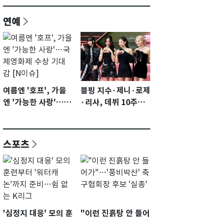
연예
여름엔 '호프', 가을
블핑 지수·제니·로제
엔 '가능한 사랑'…국
·리사, 데뷔 10주년
제영화제 수상 기대
이벤트 '완전체' 참석
감 [N이슈]
확정…기대감 UP
스포츠
'심정지 대응' 모의 훈
"이런 진흙탕 안 들어