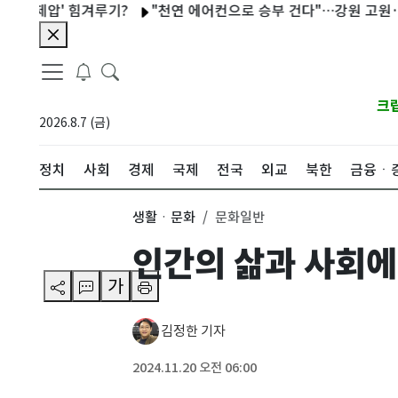
압' 힘겨루기?
"천연 에어컨으로 승부 건다"…강원 고원·동굴의 
크
2026.8.7 (금)
정치
사회
경제
국제
전국
외교
북한
금융ㆍ
생활ㆍ문화
문화일반
인간의 삶과 사회에
가
김정한 기자
2024.11.20 오전 06:00