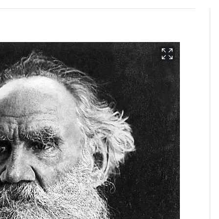
13호 태풍 '돌핀' 日오
6
키나와·가고시마현 접
근…26만명 대피령
"캐리비안 베이 여자 탈
7