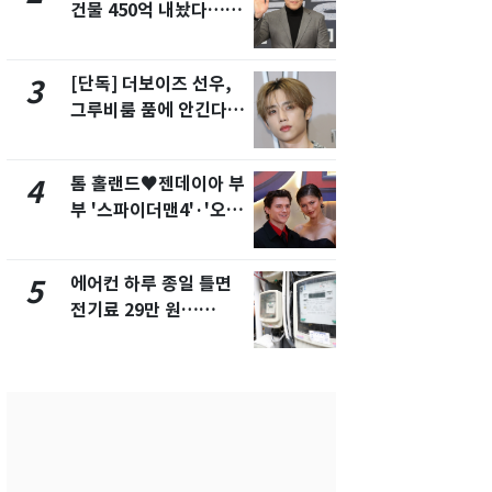
건물 450억 내놨다…세
의실에 남자
후 차익 280억 '잭팟'
요"…경찰 
[단독] 더보이즈 선우,
전남광주 화
3
8
그루비룸 품에 안긴다…
교통사고로 
앳에어리어와 전속계약
지…6명 부
톰 홀랜드♥젠데이아 부
축구협회, 
4
9
부 '스파이더맨4'·'오디
들 10여명 대
세이'로 극장 장악
대' 의혹…
픽 예선 등
에어컨 하루 종일 틀면
美 상원 클
5
10
전기료 29만 원…
리 난항…민
450kWh 넘으면 '요금
·AML 보완
폭탄'