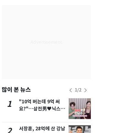
서울
36
℃
부산
33
℃
대구
37
℃
인천
37
℃
광주
37
℃
대전
36
℃
울산
32
℃
강릉
30
℃
많이 본 뉴스
1
/
2
제주
30
℃
"10억 버는데 9억 써
13호 태풍 '
1
6
요?"…삼전男♥닉스女
키나와·가고
3:3 단체소개팅 예능 화
근…26만명
제
서장훈, 28억에 산 강남
"캐리비안 
2
7