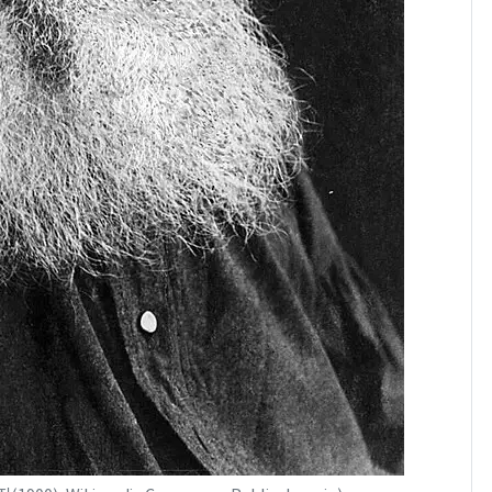
의실에 남자가 있어
요"…경찰 수사
전남광주 화정역 인근서
8
교통사고로 40대 심정
지…6명 부상
축구협회, 외국인 심판
9
들 10여명 대상 '성 접
대' 의혹…월드컵·올림
픽 예선 등
美 상원 클래리티법 처
10
리 난항…민주당 "윤리
·AML 보완 우선"