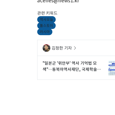
acenes@news1.kr
관련 키워드
역사오늘
톨스토이
러시아
김정한 기자
"일본군 '위안부' 역사 기억법 모
색"…동북아역사재단, 국제학술회
의