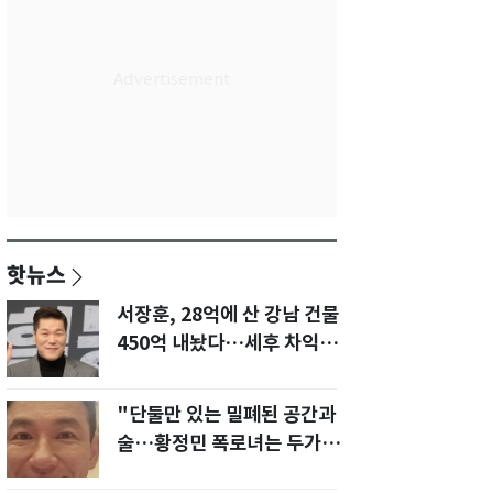
핫뉴스
서장훈, 28억에 산 강남 건물
450억 내놨다…세후 차익
280억 '잭팟'
"단둘만 있는 밀폐된 공간과
술…황정민 폭로녀는 두가지
에 집착했다"