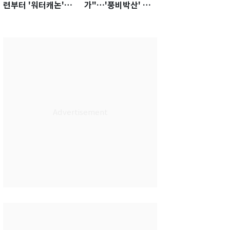
련부터 '워터캐논'까
가"…'풍비박산' 축
지 준비…쉼 없는 K
구협회장 후보 '실종'
리그