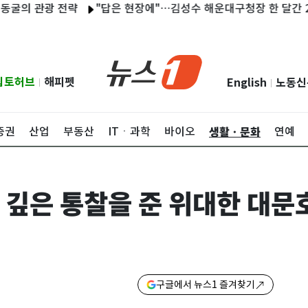
관광 전략
"답은 현장에"…김성수 해운대구청장 한 달간 23곳 현
립토허브
해피펫
English
노동신
|
|
생활ㆍ문화
증권
산업
부동산
ITㆍ과학
바이오
연예
 깊은 통찰을 준 위대한 대문
구글에서 뉴스1 즐겨찾기