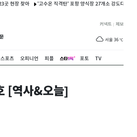
장 찾아
'고수온 직격탄' 포항 양식장 27개소 강도다리 등 27만마
커넥트
제보
|
제주
30
℃
문
서울
36
℃
부산
33
℃
스포츠
오피니언
피플
포토
TV
대구
37
℃
인천
37
℃
호 [역사&오늘]
광주
37
℃
대전
36
℃
울산
32
℃
강릉
30
℃
제주
30
℃