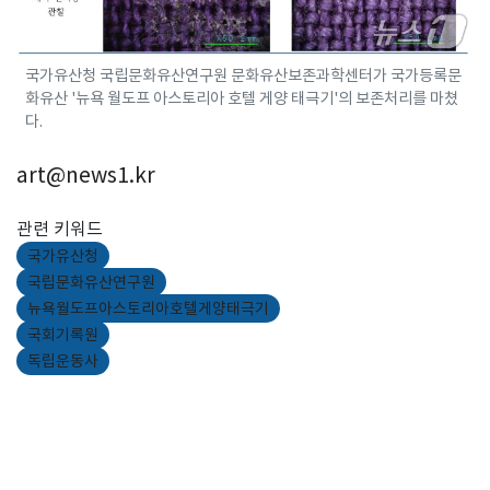
국가유산청 국립문화유산연구원 문화유산보존과학센터가 국가등록문
화유산 '뉴욕 월도프 아스토리아 호텔 게양 태극기'의 보존처리를 마쳤
다.
art@news1.kr
관련 키워드
국가유산청
국립문화유산연구원
뉴욕월도프아스토리아호텔게양태극기
국회기록원
독립운동사