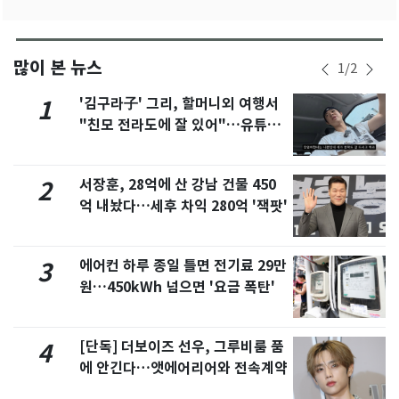
많이 본 뉴스
1
/
2
'김구라子' 그리, 할머니외 여행서
1
"친모 전라도에 잘 있어"…유튜브
서 언급
서장훈, 28억에 산 강남 건물 450
2
억 내놨다…세후 차익 280억 '잭팟'
에어컨 하루 종일 틀면 전기료 29만
3
원…450kWh 넘으면 '요금 폭탄'
[단독] 더보이즈 선우, 그루비룸 품
4
에 안긴다…앳에어리어와 전속계약