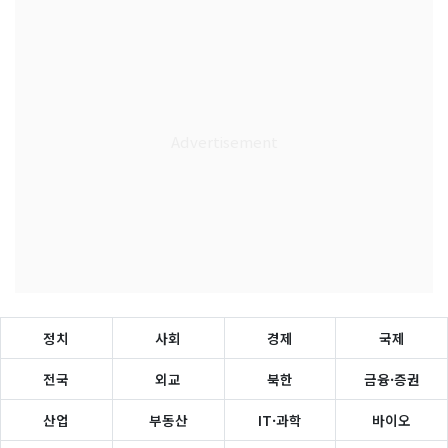
정치
사회
경제
국제
전국
외교
북한
금융·증권
산업
부동산
IT·과학
바이오