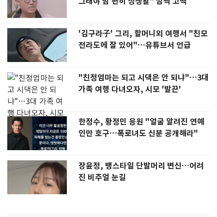
그래야 맘 편히 성생활" 깜짝 고백
'김구라子' 그리, 할머니외 여행서 "친모
전라도에 잘 있어"…유튜브서 언급
"친정엄마는 되고 시댁은 안 되냐"…3대
가족 여행 다녀오자, 시모 '발끈'
한정수, 황정민 응원 "얼굴 알려진 연예
인만 호구…폭로녀도 신분 공개해라"
장윤정, 뱅스타일 단발머리 변신…어려
진 비주얼 눈길