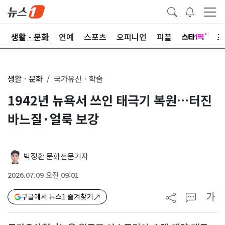
오
생활ㆍ문화
연예
스포츠
오피니언
피플
포
생활ㆍ문화
국가유산ㆍ학술
1942년 뉴욕서 쓰인 태극기 복원…터진
바느질·얼룩 보강
박정환 문화전문기자
2026.07.09 오전 09:01
가
구글에서 뉴스1 즐겨찾기