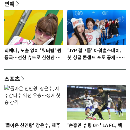
연예
최예나, 노출 없이 '워터밤' 퀸
'JYP 걸그룹' 아워벌스데이,
등극…전신 슈트로 신선한 충
첫 싱글 콘셉트 포토 공개…청
격 [N샷]
량·키치
스포츠
'돌아온 신인왕' 장은수, 제주
'손흥민 슈팅 0개' LA FC, 멕