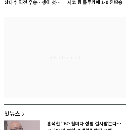
삼다수 역전 우승…생애 첫승
시코 팀 톨루카에 1-0 진땀승
감격
핫뉴스
홍석천 "6개월마다 성병 검사받는다…