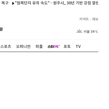
"첨복단지 유치 속도"…원주시, 30년 기반 강점 알린다(종합)
커넥트
제보
|
제주
29
℃
문
서울
34
℃
부산
29
℃
스포츠
오피니언
피플
포토
TV
대구
34
℃
인천
34
℃
광주
34
℃
대전
35
℃
울산
29
℃
강릉
28
℃
제주
29
℃