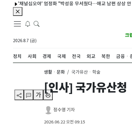
'채널십오야' 엄정화 "박성웅 무서웠다…애교 남편 상상 안 됐다"
크
2026.8.7 (금)
정치
사회
경제
국제
전국
외교
북한
금융ㆍ
생활ㆍ문화
국가유산ㆍ학술
[인사] 국가유산청
가
정수영 기자
2026.06.22 오전 09:15