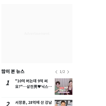
서울
34
℃
부산
29
℃
대구
34
℃
인천
34
℃
광주
34
℃
대전
35
℃
울산
29
℃
강릉
28
℃
많이 본 뉴스
1
/
2
제주
29
℃
"10억 버는데 9억 써
13호 태풍 '
1
6
요?"…삼전男♥닉스女
키나와·가고
3:3 단체소개팅 예능 화
근…26만명
제
서장훈, 28억에 산 강남
"캐리비안 
2
7