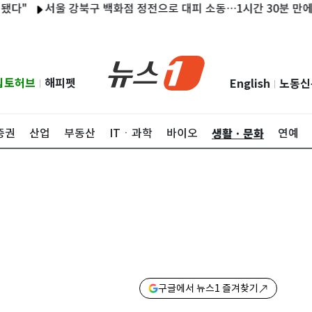
서울 강북구 백화점 정전으로 대피 소동…1시간 30분 만에 복구
립토허브
해피펫
English
노동신
|
|
생활ㆍ문화
증권
산업
부동산
ITㆍ과학
바이오
연예
구글에서 뉴스1 즐겨찾기