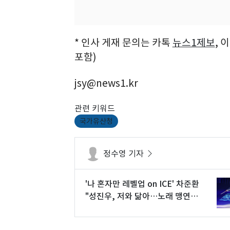
* 인사 게재 문의는 카톡
뉴스1제보
, 
포함)
jsy@news1.kr
관련 키워드
국가유산청
정수영 기자
'나 혼자만 레벨업 on ICE' 차준환
"성진우, 저와 닮아…노래 맹연습"
(종합)