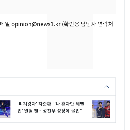
의실에 남자가 있어
요"…경찰 수사
전남광주 화정역 인근서
8
이메일 opinion@news1.kr (확인용 담당자 연락처
교통사고로 40대 심정
지…6명 부상
[단독]중수청 가는 검찰
9
수사관 경력 합산 추
진…법무사·집행관 '혜
택' 유지
축구협회, 외국인 심판
10
들 10여명 대상 '성 접
대' 의혹…월드컵·올림
픽 예선 등
'피겨왕자' 차준환 "'나 혼자만 레벨
업' 열혈 팬…성진우 성장에 몰입"