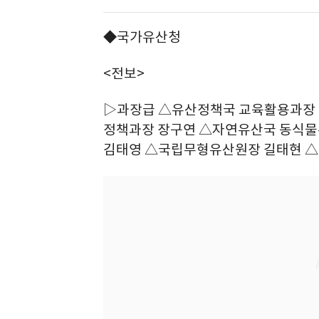
◆국가유산청
<전보>
▷과장급 △유산정책국 교육활용과장
정책과장 장구연 △자연유산국 동식
김태영 △국립무형유산원장 길태현 