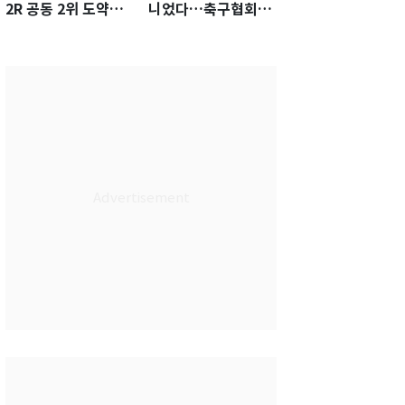
2R 공동 2위 도약…
니었다…축구협회장
통산 최다 21승 신기
출장에 부인 3회 동반
록 도전
'펑펑'