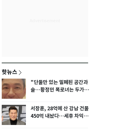
핫뉴스
"단둘만 있는 밀폐된 공간과
술…황정민 폭로녀는 두가지
에 집착했다"
서장훈, 28억에 산 강남 건물
450억 내놨다…세후 차익
280억 '잭팟'