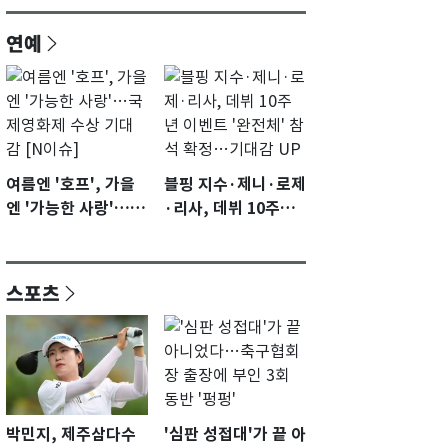
연예
여름엔 '호프', 가을
블핑 지수·제니·로제
엔 '가능한 사랑'…국
·리사, 데뷔 10주년
제영화제 수상 기대
이벤트 '완전체' 참석
감 [N이슈]
확정…기대감 UP
스포츠
박민지, 제주삼다수
'심판 성접대'가 끝 아