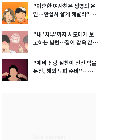
"이혼한 여사친은 생명의 은
인…한집서 살게 해달라" 남
편 요구에 '절망'
"내 '치부'까지 시모에게 보
고하는 남편…집이 감옥 같
다" 아내 고통
"예비 신랑 절친이 전신 먹물
문신, 해외 도피 준비"…예비
신부 '혼란'