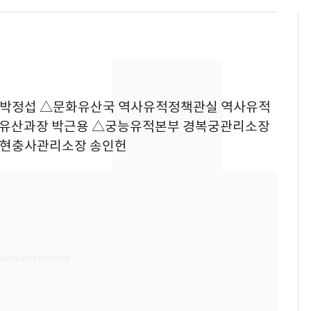
 박정섭 △문화유산국 역사유적정책관실 역사유적
물유산과장 박근용 △궁능유적본부 경복궁관리소장
△현충사관리소장 송인헌
13호 태풍 '돌핀' 日오
6
키나와·가고시마현 접
근…26만명 대피령
"캐리비안 베이 여자 탈
7