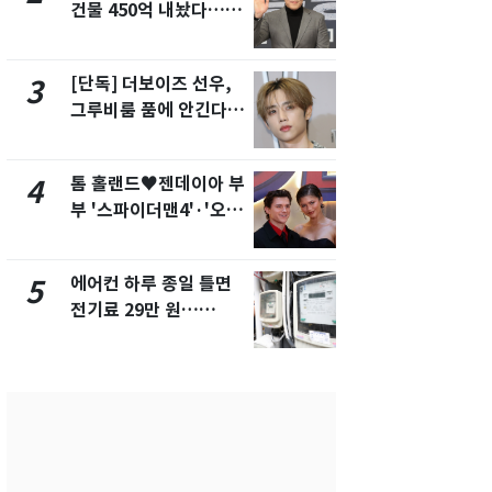
건물 450억 내놨다…세
의실에 남자
후 차익 280억 '잭팟'
요"…경찰 
[단독] 더보이즈 선우,
전남광주 화
3
8
그루비룸 품에 안긴다…
교통사고로 
앳에어리어와 전속계약
지…6명 부
톰 홀랜드♥젠데이아 부
[단독]중수
4
9
부 '스파이더맨4'·'오디
수사관 경력
세이'로 극장 장악
진…법무사·
택' 유지
에어컨 하루 종일 틀면
축구협회, 
5
10
전기료 29만 원…
들 10여명 대
450kWh 넘으면 '요금
대' 의혹…
폭탄'
픽 예선 등