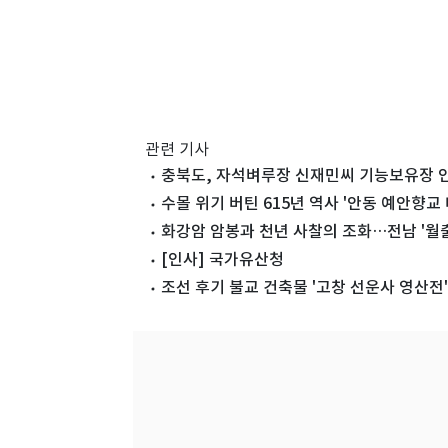
관련 기사
충북도, 자석벼루장 신재민씨 기능보유장 
수몰 위기 버틴 615년 역사 '안동 예안향교 
화강암 암봉과 천년 사찰의 조화…전남 '월출
[인사] 국가유산청
조선 후기 불교 건축물 '고창 선운사 영산전