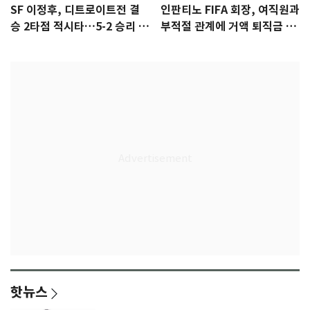
SF 이정후, 디트로이트전 결
인판티노 FIFA 회장, 여직원과
승 2타점 적시타…5-2 승리 견
부적절 관계에 거액 퇴직금 지
인
급 논란
핫뉴스