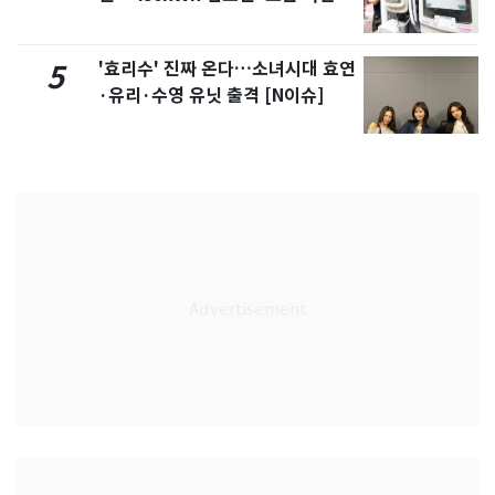
'효리수' 진짜 온다…소녀시대 효연
5
·유리·수영 유닛 출격 [N이슈]