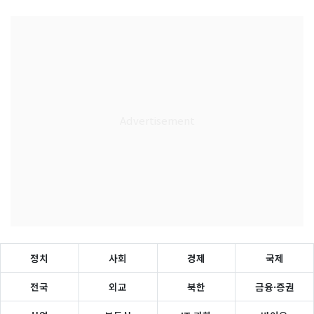
정치
사회
경제
국제
전국
외교
북한
금융·증권