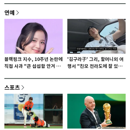
연예
블랙핑크 지수, 10주년 논란에
'김구라子' 그리, 할머니외 여
직접 사과 "큰 섭섭함 안겨 미
행서 "친모 전라도에 잘 있
안"
어"…유튜브서 언급
스포츠