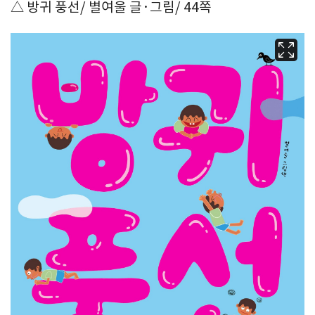
△ 방귀 풍선/ 별여울 글·그림/ 44쪽