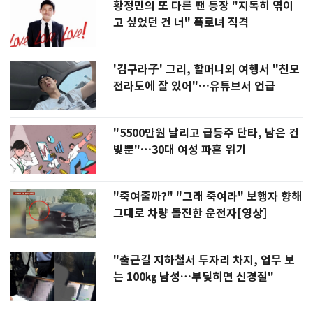
황정민의 또 다른 팬 등장 "지독히 엮이
고 싶었던 건 너" 폭로녀 직격
'김구라子' 그리, 할머니외 여행서 "친모
전라도에 잘 있어"…유튜브서 언급
"5500만원 날리고 급등주 단타, 남은 건
빚뿐"…30대 여성 파혼 위기
"죽여줄까?" "그래 죽여라" 보행자 향해
그대로 차량 돌진한 운전자[영상]
"출근길 지하철서 두자리 차지, 업무 보
는 100㎏ 남성…부딪히면 신경질"