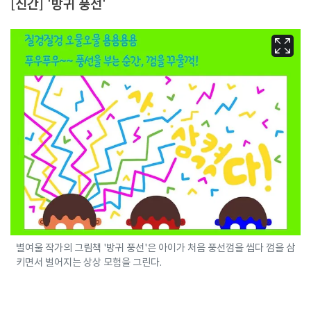
[신간] '방귀 풍선'
별여울 작가의 그림책 '방귀 풍선'은 아이가 처음 풍선껌을 씹다 껌을 삼
키면서 벌어지는 상상 모험을 그린다.