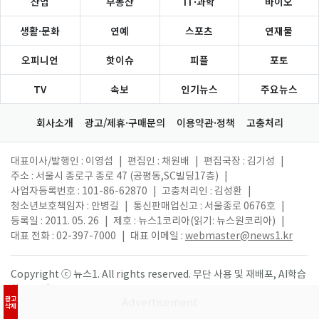
산업
부동산
IT·과학
바이오
생활·문화
연예
스포츠
연재물
오피니언
핫이슈
피플
포토
TV
속보
인기뉴스
주요뉴스
회사소개
광고/제휴·구매문의
이용약관·정책
고충처리
대표이사/발행인 : 이영섭
|
편집인 : 채원배
|
편집국장 : 김기성
|
주소 : 서울시 종로구 종로 47 (공평동,SC빌딩17층)
|
사업자등록번호 : 101-86-62870
|
고충처리인 : 김성환
|
청소년보호책임자 : 안병길
|
통신판매업신고 : 서울종로 0676호
|
등록일 : 2011. 05. 26
|
제호 : 뉴스1코리아(읽기: 뉴스원코리아)
|
대표 전화 : 02-397-7000
|
대표 이메일 :
webmaster@news1.kr
Copyright ⓒ 뉴스1. All rights reserved. 무단 사용 및 재배포, AI학습
활용 금지.
광고
삭제