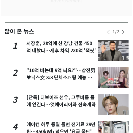
많이 본 뉴스
1
/
2
서장훈, 28억에 산 강남 건물 450
1
억 내놨다…세후 차익 280억 '잭팟'
"10억 버는데 9억 써요?"…삼전男
2
♥닉스女 3:3 단체소개팅 예능 화
제
[단독] 더보이즈 선우, 그루비룸 품
3
에 안긴다…앳에어리어와 전속계약
에어컨 하루 종일 틀면 전기료 29만
4
원…450kWh 넘으면 '요금 폭탄'