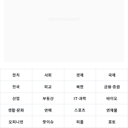
정치
사회
경제
국제
전국
외교
북한
금융·증권
산업
부동산
IT·과학
바이오
생활·문화
연예
스포츠
연재물
오피니언
핫이슈
피플
포토