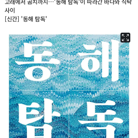
고래에서 곰치까지…'동해 탐독'이 따라간 바다와 식탁
사이
[신간] '동해 탐독'