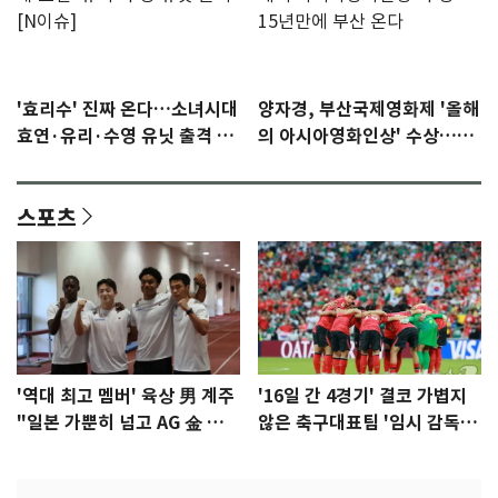
'효리수' 진짜 온다…소녀시대
양자경, 부산국제영화제 '올해
효연·유리·수영 유닛 출격 [N
의 아시아영화인상' 수상…15
이슈]
년만에 부산 온다
스포츠
'역대 최고 멤버' 육상 男 계주
'16일 간 4경기' 결코 가볍지
"일본 가뿐히 넘고 AG 金 따겠
않은 축구대표팀 '임시 감독'
다"
무게