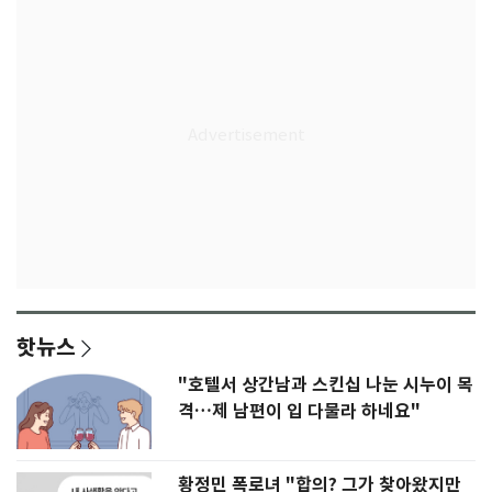
핫뉴스
"호텔서 상간남과 스킨십 나눈 시누이 목
격…제 남편이 입 다물라 하네요"
황정민 폭로녀 "합의? 그가 찾아왔지만