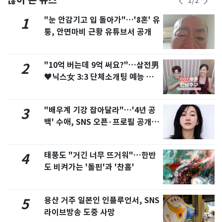
1
/
2
"눈 안감기고 입 돌아가"…'8혼' 유
1
퉁, 안면마비 근황 유튜브서 공개
"10억 버는데 9억 써요?"…삼전男
2
♥닉스女 3:3 단체소개팅 예능 화
제
"배우계 기강 잡아달라"…'4년 공
3
백' 수애, SNS 오픈·프로필 공개
화제
태풍도 "거긴 너무 뜨거워"…한반
4
도 비켜가는 '돌핀'과 '찬홈'
용산 거주 일본인 인플루언서, SNS
5
라이브방송 도중 사망