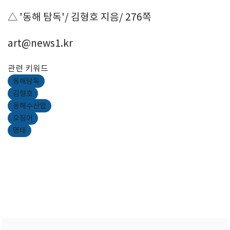
△ '동해 탐독'/ 김형호 지음/ 276쪽
art@news1.kr
관련 키워드
동해탐독
김형호
동해수산업
오징어
명태