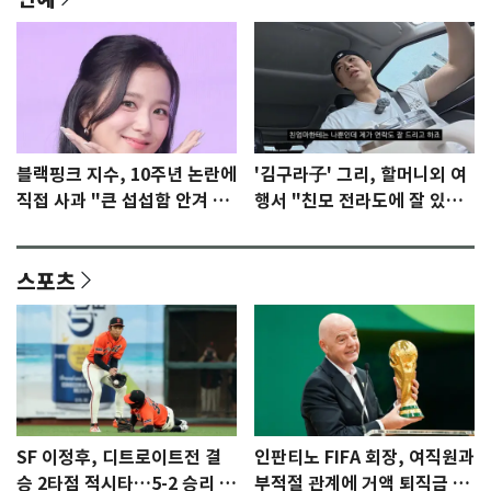
블랙핑크 지수, 10주년 논란에
'김구라子' 그리, 할머니외 여
직접 사과 "큰 섭섭함 안겨 미
행서 "친모 전라도에 잘 있
안"
어"…유튜브서 언급
스포츠
SF 이정후, 디트로이트전 결
인판티노 FIFA 회장, 여직원과
승 2타점 적시타…5-2 승리 견
부적절 관계에 거액 퇴직금 지