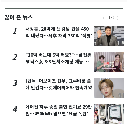
많이 본 뉴스
1
/
2
서장훈, 28억에 산 강남 건물 450
1
억 내놨다…세후 차익 280억 '잭팟'
"10억 버는데 9억 써요?"…삼전男
2
♥닉스女 3:3 단체소개팅 예능 화
제
[단독] 더보이즈 선우, 그루비룸 품
3
에 안긴다…앳에어리어와 전속계약
에어컨 하루 종일 틀면 전기료 29만
4
원…450kWh 넘으면 '요금 폭탄'