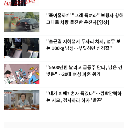
"죽여줄까?" "그래 죽여라" 보행자 향해
그대로 차량 돌진한 운전자[영상]
"출근길 지하철서 두자리 차지, 업무 보
는 100㎏ 남성…부딪히면 신경질"
"5500만원 날리고 급등주 단타, 남은 건
빚뿐"…30대 여성 파혼 위기
"내가 치매? 혼자 죽겠다"…깜빡깜빡하
는 시모, 검사하라 하자 '발끈'