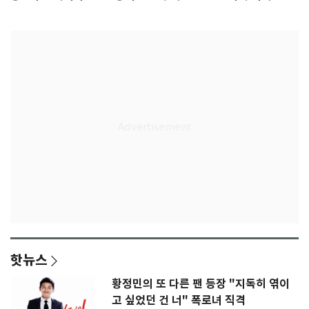
인
급 논란
핫뉴스
황정민의 또 다른 팬 등장 "지독히 엮이
고 싶었던 건 너" 폭로녀 직격