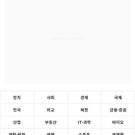
정치
사회
경제
국제
전국
외교
북한
금융·증권
산업
부동산
IT·과학
바이오
생활·문화
연예
스포츠
연재물