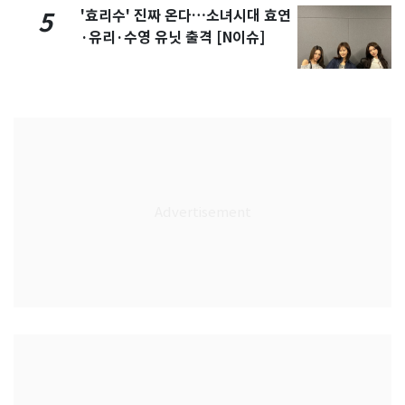
'효리수' 진짜 온다…소녀시대 효연
5
·유리·수영 유닛 출격 [N이슈]