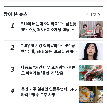
많이 본 뉴스
1
/
2
"10억 버는데 9억 써요?"…삼전男
1
♥닉스女 3:3 단체소개팅 예능 화
제
"배우계 기강 잡아달라"…'4년 공
2
백' 수애, SNS 오픈·프로필 공개
화제
태풍도 "거긴 너무 뜨거워"…한반
3
도 비켜가는 '돌핀'과 '찬홈'
용산 거주 일본인 인플루언서, SNS
4
라이브방송 도중 사망