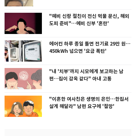
"예비 신랑 절친이 전신 먹물 문신, 해외
도피 준비"…예비 신부 '혼란'
에어컨 하루 종일 틀면 전기료 29만 원…
450kWh 넘으면 '요금 폭탄'
"내 '치부'까지 시모에게 보고하는 남
편…집이 감옥 같다" 아내 고통
"이혼한 여사친은 생명의 은인…한집서
살게 해달라" 남편 요구에 '절망'