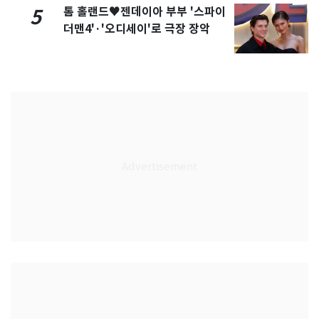
톰 홀랜드♥젠데이아 부부 '스파이
5
더맨4'·'오디세이'로 극장 장악