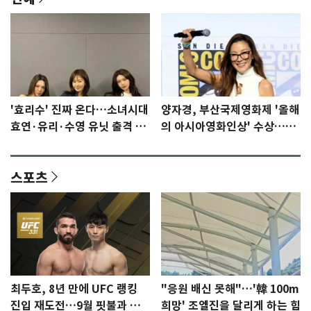
'효리수' 진짜 온다…소녀시대
양자경, 부산국제영화제 '올해
효연·유리·수영 유닛 출격 [N
의 아시아영화인상' 수상…15
이슈]
년만에 부산 온다
스포츠
최두호, 8년 만에 UFC 랭킹
"응원 배신 못해"…'韓 100m
진입 재도전…9월 핏불과 대
희망' 조엘진을 달리게 하는 힘