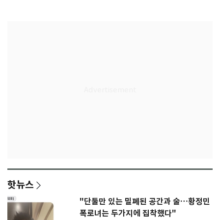
결
핫뉴스
"단둘만 있는 밀폐된 공간과 술…황정민
폭로녀는 두가지에 집착했다"