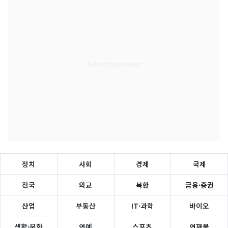
정치
사회
경제
국제
전국
외교
북한
금융·증권
산업
부동산
IT·과학
바이오
생활·문화
연예
스포츠
연재물