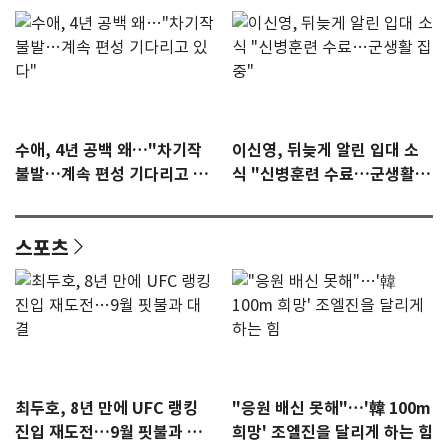
수애, 4년 공백 왜…"차기작
이신영, 뒤늦게 알린 입대 소
불발…계속 편성 기다리고 있
식 "신병훈련 수료…군생활
다"
집중"
스포츠
최두호, 8년 만에 UFC 랭킹
"응원 배신 못해"…'韓 100m
진입 재도전…9월 핏불과 대
희망' 조엘진을 달리게 하는 힘