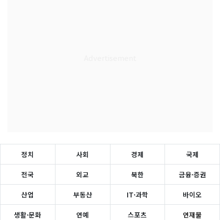
정치
사회
경제
국제
전국
외교
북한
금융·증권
산업
부동산
IT·과학
바이오
생활·문화
연예
스포츠
연재물