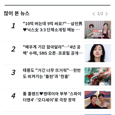
많이 본 뉴스
1
/
2
"10억 버는데 9억 써요?"…삼전男
1
♥닉스女 3:3 단체소개팅 예능 화
제
"배우계 기강 잡아달라"…'4년 공
2
백' 수애, SNS 오픈·프로필 공개
화제
태풍도 "거긴 너무 뜨거워"…한반
3
도 비켜가는 '돌핀'과 '찬홈'
톰 홀랜드♥젠데이아 부부 '스파이
4
더맨4'·'오디세이'로 극장 장악