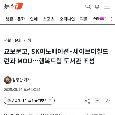
오
생활ㆍ문화
연예
스포츠
오피니언
피플
포
생활ㆍ문화
책
교보문고, SK이노베이션·세이브더칠드
런과 MOU…행복드림 도서관 조성
김정한 기자
2025.05.14 오전 10:19
가
구글에서 뉴스1 즐겨찾기