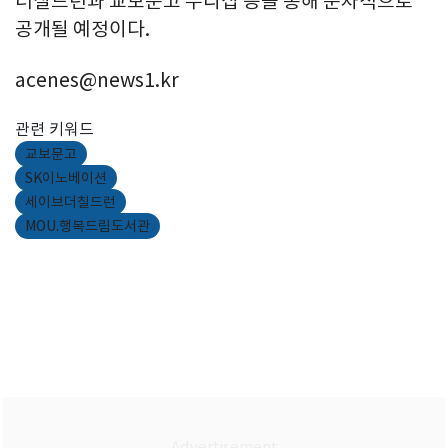
더칠드런과 교보문고 누리집 등을 통해 순차적으로
공개될 예정이다.
acenes@news1.kr
관련 키워드
교보문고
SK이노베이션
세이브더칠드런
MOU.행복드림도서관