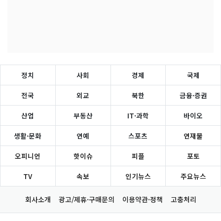
정치
사회
경제
국제
전국
외교
북한
금융·증권
산업
부동산
IT·과학
바이오
생활·문화
연예
스포츠
연재물
오피니언
핫이슈
피플
포토
TV
속보
인기뉴스
주요뉴스
회사소개
광고/제휴·구매문의
이용약관·정책
고충처리