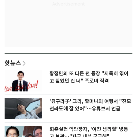
핫뉴스
황정민의 또 다른 팬 등장 "지독히 엮이
고 싶었던 건 너" 폭로녀 직격
'김구라子' 그리, 할머니외 여행서 "친모
전라도에 잘 있어"…유튜브서 언급
회춘실험 억만장자, '여친 생리혈' 냉동
고 보관…"자궁 내부 궁금해"