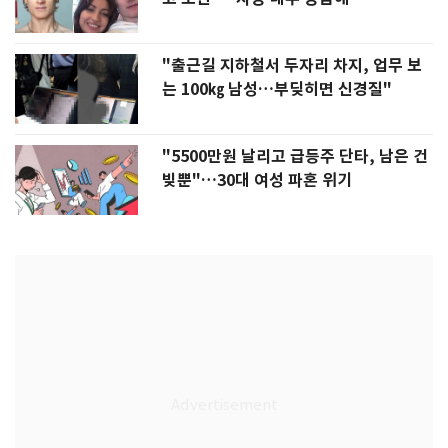
"출근길 지하철서 두자리 차지, 업무 보
는 100㎏ 남성…부딪히면 신경질"
"5500만원 날리고 급등주 단타, 남은 건
빚뿐"…30대 여성 파혼 위기