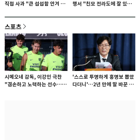
직접 사과 "큰 섭섭함 안겨 미
행서 "친모 전라도에 잘 있
안"
어"…유튜브서 언급
스포츠
시메오네 감독, 이강인 극찬
'스스로 투명하게 홍명보 뽑았
"겸손하고 노력하는 선수…좋
다더니'…2년 만에 말 바꾼 이
은 첫인상"
임생