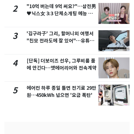
"10억 버는데 9억 써요?"…삼전男
2
♥닉스女 3:3 단체소개팅 예능 화
제
'김구라子' 그리, 할머니외 여행서
3
"친모 전라도에 잘 있어"…유튜브
서 언급
[단독] 더보이즈 선우, 그루비룸 품
4
에 안긴다…앳에어리어와 전속계약
에어컨 하루 종일 틀면 전기료 29만
5
원…450kWh 넘으면 '요금 폭탄'