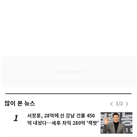
많이 본 뉴스
1
/
2
서장훈, 28억에 산 강남 건물 450
1
억 내놨다…세후 차익 280억 '잭팟'