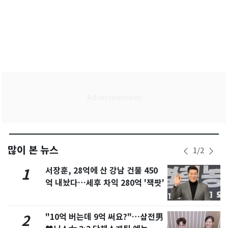
많이 본 뉴스
1
/
2
서장훈, 28억에 산 강남 건물 450
1
억 내놨다…세후 차익 280억 '잭팟'
"10억 버는데 9억 써요?"…삼전男
2