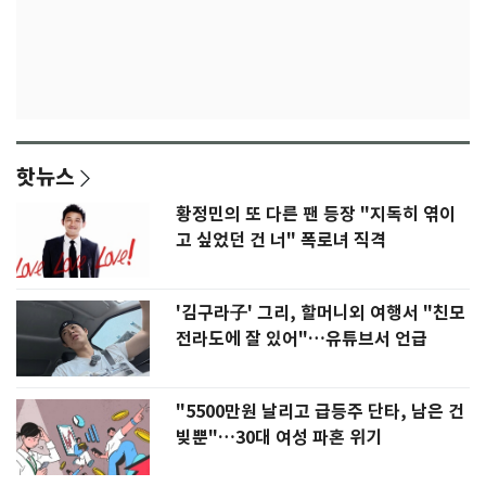
핫뉴스
황정민의 또 다른 팬 등장 "지독히 엮이
고 싶었던 건 너" 폭로녀 직격
'김구라子' 그리, 할머니외 여행서 "친모
전라도에 잘 있어"…유튜브서 언급
"5500만원 날리고 급등주 단타, 남은 건
빚뿐"…30대 여성 파혼 위기