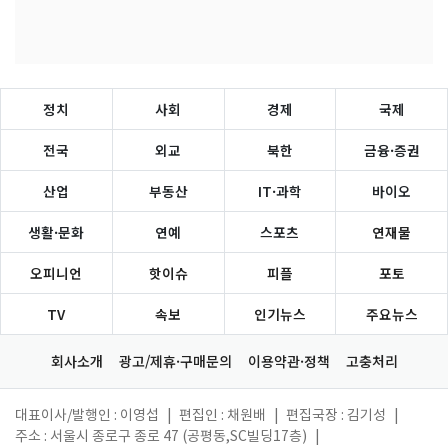
정치
사회
경제
국제
전국
외교
북한
금융·증권
산업
부동산
IT·과학
바이오
생활·문화
연예
스포츠
연재물
오피니언
핫이슈
피플
포토
TV
속보
인기뉴스
주요뉴스
회사소개
광고/제휴·구매문의
이용약관·정책
고충처리
대표이사/발행인 : 이영섭
|
편집인 : 채원배
|
편집국장 : 김기성
|
주소 : 서울시 종로구 종로 47 (공평동,SC빌딩17층)
|