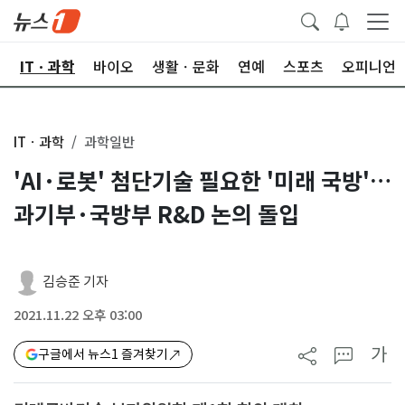
산
ITㆍ과학
바이오
생활ㆍ문화
연예
스포츠
오피니언
ITㆍ과학
과학일반
'AI·로봇' 첨단기술 필요한 '미래 국방'…
과기부·국방부 R&D 논의 돌입
김승준 기자
2021.11.22 오후 03:00
가
구글에서 뉴스1 즐겨찾기