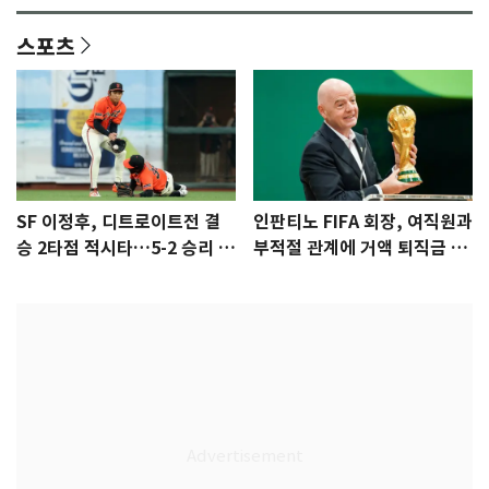
스포츠
SF 이정후, 디트로이트전 결
인판티노 FIFA 회장, 여직원과
승 2타점 적시타…5-2 승리 견
부적절 관계에 거액 퇴직금 지
인
급 논란