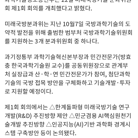
회 제1회 회의를 개최했다고 밝혔다.
미래국방분과위는 지난 10월7일 국방과학기술의 도
약적 발전을 위해 출범한 범부처 국방과학기술위원회
를 지원하는 3개 분과위원회 중 하나다.
과기정통부 과학기술혁신본부장과 민간전문가(방효
충 한국과학기술원 교수)를 공동위원장으로 관계부
처 실장급과 산·학·연 민간전문가가 참여, 첨단과학
기술의 국방 접목 방안을 구체화하고 기술개발·투자
로 지원할 예정이다.
제1회 회의에서는 △한계돌파형 미래국방기술 연구
개발(R&D) 추진방향 제안 △민군겸용 AI핵심원천기
술개발 추진방향 △인공지능(AI)기반 과학화 경계시
스템 구축방안 등이 논의됐다.