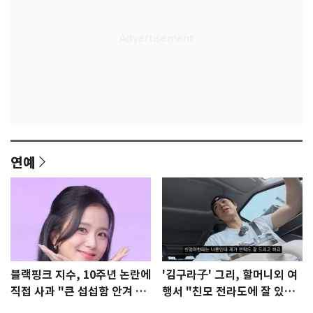
연예
블랙핑크 지수, 10주년 논란에
'김구라子' 그리, 할머니외 여
직접 사과 "큰 섭섭함 안겨 미
행서 "친모 전라도에 잘 있
안"
어"…유튜브서 언급