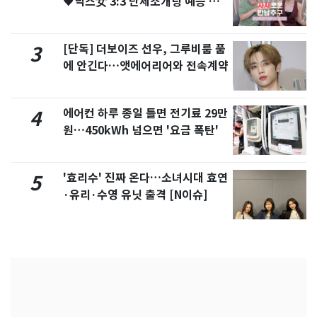
♥닉스女 3:3 단체소개팅 예능 화
제
[단독] 더보이즈 선우, 그루비룸 품
3
에 안긴다…앳에어리어와 전속계약
에어컨 하루 종일 틀면 전기료 29만
4
원…450kWh 넘으면 '요금 폭탄'
'효리수' 진짜 온다…소녀시대 효연
5
·유리·수영 유닛 출격 [N이슈]