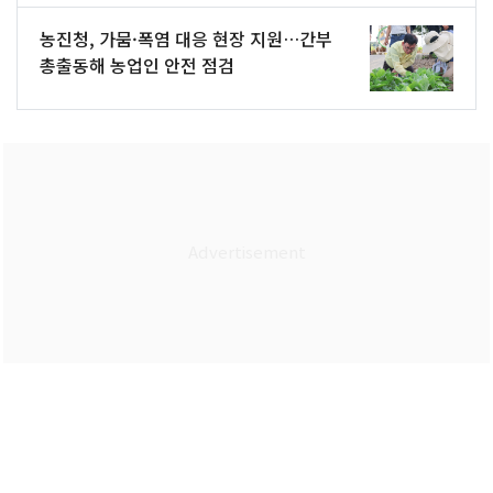
농진청, 가뭄·폭염 대응 현장 지원…간부
총출동해 농업인 안전 점검