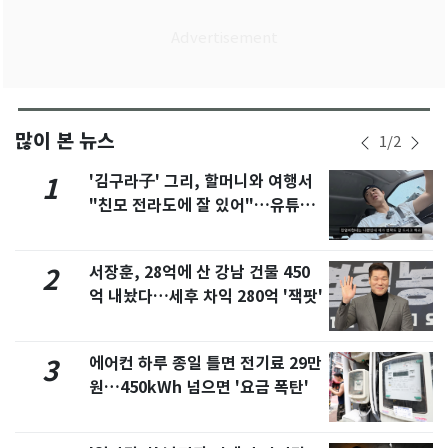
많이 본 뉴스
1
/
2
'김구라子' 그리, 할머니와 여행서
1
"친모 전라도에 잘 있어"…유튜브
서 언급
서장훈, 28억에 산 강남 건물 450
2
억 내놨다…세후 차익 280억 '잭팟'
에어컨 하루 종일 틀면 전기료 29만
3
원…450kWh 넘으면 '요금 폭탄'