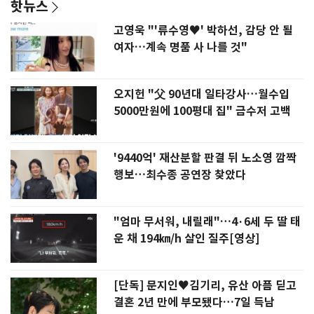
핫뉴스
고영욱 "'류수영♥' 박하선, 감당 안 될
여자…계속 명품 사 나를 것"
오지헌 "父 90년대 일타강사…월수입
5000만원에 100평대 집" 금수저 고백
'9440억' 재산분할 판결 뒤 노소영 깜짝
행보…최수종 공연장 찾았다
"엄마 무서워, 내릴래"…4·6세 두 딸 태
운 채 194㎞/h 살인 질주[영상]
[단독] 문지인♥김기리, 유산 아픔 딛고
결혼 2년 만에 부모됐다…7일 득남