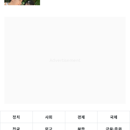
정치
사회
경제
국제
전국
외교
북한
금융·증권