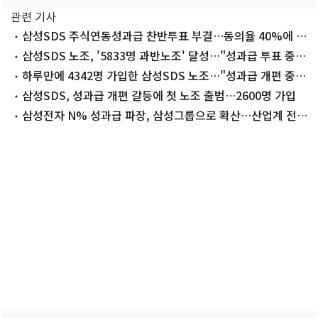
관련 기사
삼성SDS 주식연동성과급 찬반투표 부결…동의율 40%에 그
쳐
삼성SDS 노조, '5833명 과반노조' 달성…"성과급 투표 중지
해야"
하루만에 4342명 가입한 삼성SDS 노조…"성과급 개편 중단
하라"
삼성SDS, 성과급 개편 갈등에 첫 노조 출범…2600명 가입
삼성전자 N% 성과급 파장, 삼성그룹으로 확산…산업계 전반
영향(종합)