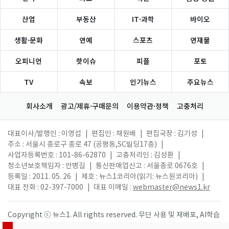
산업
부동산
IT·과학
바이오
생활·문화
연예
스포츠
연재물
오피니언
핫이슈
피플
포토
TV
속보
인기뉴스
주요뉴스
회사소개
광고/제휴·구매문의
이용약관·정책
고충처리
대표이사/발행인 : 이영섭
|
편집인 : 채원배
|
편집국장 : 김기성
|
주소 : 서울시 종로구 종로 47 (공평동,SC빌딩17층)
|
사업자등록번호 : 101-86-62870
|
고충처리인 : 김성환
|
청소년보호책임자 : 안병길
|
통신판매업신고 : 서울종로 0676호
|
등록일 : 2011. 05. 26
|
제호 : 뉴스1코리아(읽기: 뉴스원코리아)
|
대표 전화 : 02-397-7000
|
대표 이메일 :
webmaster@news1.kr
Copyright ⓒ 뉴스1. All rights reserved. 무단 사용 및 재배포, AI학습
활용 금지.