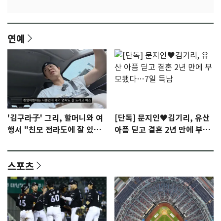
연예
'김구라子' 그리, 할머니와 여
[단독] 문지인♥김기리, 유산
행서 "친모 전라도에 잘 있
아픔 딛고 결혼 2년 만에 부모
어"…유튜브서 언급
됐다…7일 득남
스포츠