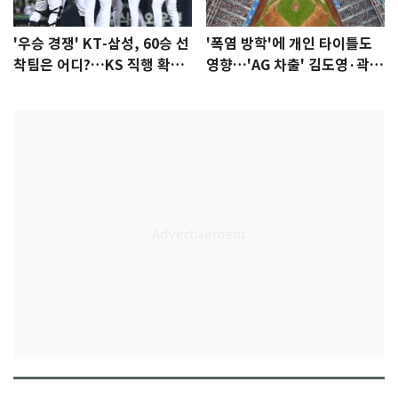
'우승 경쟁' KT-삼성, 60승 선
'폭염 방학'에 개인 타이틀도
착팀은 어디?…KS 직행 확률
영향…'AG 차출' 김도영·곽빈
77.8%
울상