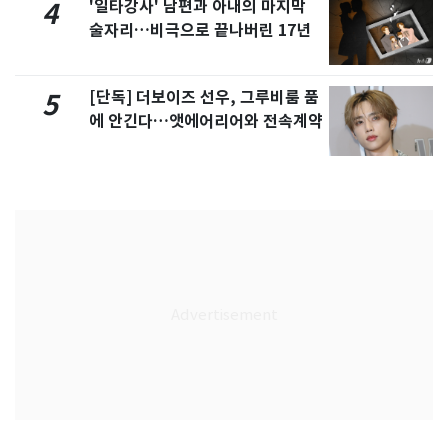
'일타강사' 남편과 아내의 마지막
4
술자리…비극으로 끝나버린 17년
[단독] 더보이즈 선우, 그루비룸 품
5
에 안긴다…앳에어리어와 전속계약