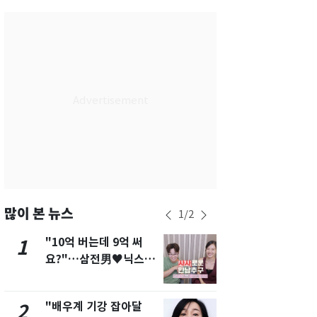
서울
36
℃
부산
34
℃
대구
39
℃
인천
37
℃
광주
37
℃
대전
36
℃
울산
33
℃
강릉
30
℃
많이 본 뉴스
1
/
2
제주
33
℃
"10억 버는데 9억 써
"캐리비안 
1
6
요?"…삼전男♥닉스女
의실에 남자
3:3 단체소개팅 예능 화
요"…경찰 
제
"배우계 기강 잡아달
13호 태풍 '
2
7