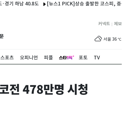
하남 40.8도
[뉴스1 PICK]상승 출발한 코스피, 중동 긴장 고조
커넥트
제보
|
제주
33
℃
문
서울
36
℃
부산
34
℃
스포츠
오피니언
피플
포토
TV
대구
39
℃
인천
37
℃
코전 478만명 시청
광주
37
℃
대전
36
℃
울산
33
℃
강릉
30
℃
제주
33
℃