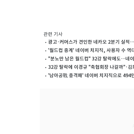
관련 기사
광고·커머스가 견인한 네카오 2분기 실적…
'월드컵 중계' 네이버 치지직, 사용자 수 역
"분노만 남은 월드컵" 32강 탈락에도…네
32강 탈락에 이경규 "축협회장 나갈까"·
'남아공戰 충격패' 네이버 치지직으로 49