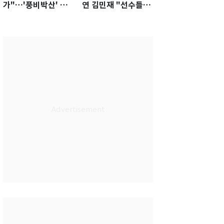
가"…'풍비박산' 축
연 김민재 "선수들도
구협회장 후보 '실종'
못 하기는 했다"