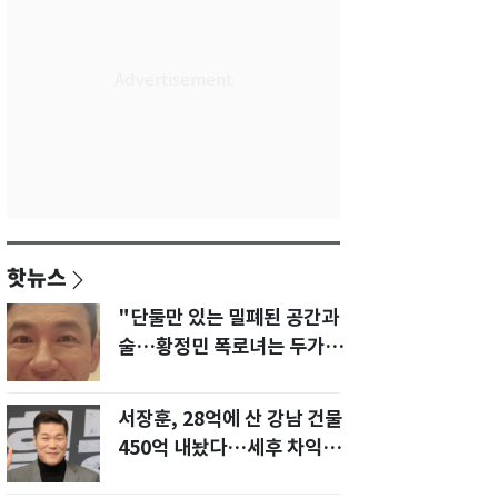
핫뉴스
"단둘만 있는 밀폐된 공간과
술…황정민 폭로녀는 두가지
에 집착했다"
서장훈, 28억에 산 강남 건물
450억 내놨다…세후 차익
280억 '잭팟'