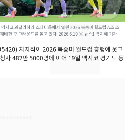
키나와·가고시마현 접
근…26만명 대피령
전남광주 화정역 인근서
8
멕시코 과달라하라 스타디움에서 열린 2026 북중미 월드컵 A조 조
교통사고로 40대 심정
배한 후 그라운드를 돌고 있다. 2026.6.19 ⓒ 뉴스1 박지혜 기자
지…6명 부상
35420) 치지직이 2026 북중미 월드컵 흥행에 웃고
축구협회, 외국인 심판
9
자 482만 5000명에 이어 19일 멕시코 경기도 동
들 10여명 대상 '성 접
대' 의혹…월드컵·올림
픽 예선 등
美 상원 클래리티법 처
10
리 난항…민주당 "윤리
·AML 보완 우선"