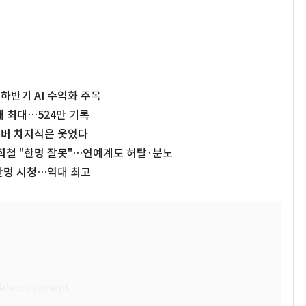
하반기 AI 수익화 주목
대 최대…524만 기록
이버 치지직은 웃었다
김희철 "한명 잘못"…연예계도 허탈·분노
4만명 시청…역대 최고