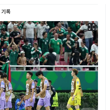
 기록
"캐리비안 베이 여자 탈
6
의실에 남자가 있어
요"…경찰 수사
13호 태풍 '돌핀' 日오
7