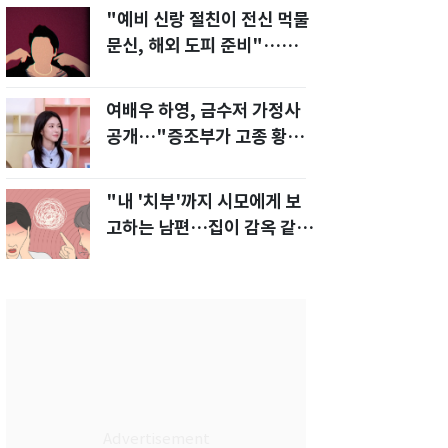
"예비 신랑 절친이 전신 먹물
문신, 해외 도피 준비"…예비
신부 '혼란'
여배우 하영, 금수저 가정사
공개…"증조부가 고종 황제
주치의"
"내 '치부'까지 시모에게 보
고하는 남편…집이 감옥 같
다" 아내 고통