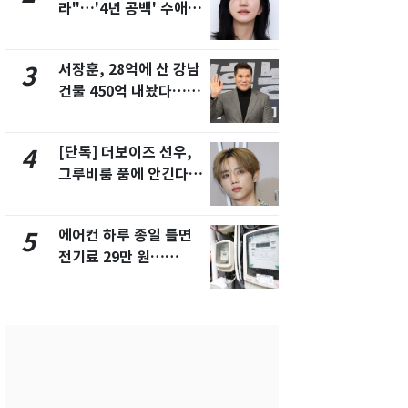
라"…'4년 공백' 수애,
키나와·가고
SNS 오픈·프로필 공개
근…26만명
화제
서장훈, 28억에 산 강남
전남광주 화
3
8
건물 450억 내놨다…세
교통사고로 
후 차익 280억 '잭팟'
지…6명 부
[단독] 더보이즈 선우,
축구협회, 
4
9
그루비룸 품에 안긴다…
들 10여명 대
앳에어리어와 전속계약
대' 의혹…
픽 예선 등
에어컨 하루 종일 틀면
美 상원 클
5
10
전기료 29만 원…
리 난항…민
450kWh 넘으면 '요금
·AML 보완
폭탄'