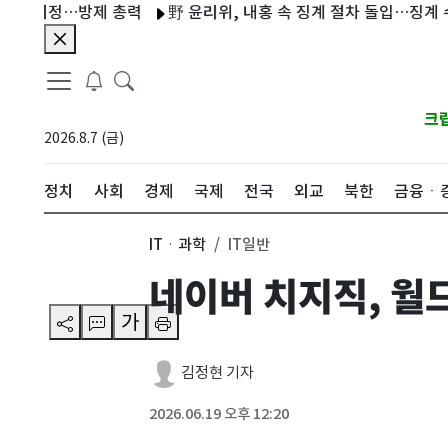
정…방제 총력
野 윤리위, 내홍 속 징계 절차 돌입…징계 수위로 
크
2026.8.7 (금)
정치
사회
경제
국제
전국
외교
북한
금융ㆍ
ITㆍ과학
IT일반
네이버 치지직, 월
가
김정현 기자
2026.06.19 오후 12:20