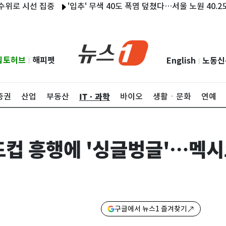
시선 집중
'입추' 무색 40도 폭염 덮쳤다…서울 노원 40.2도·경기 
립토허브
해피펫
English
노동신
|
|
ITㆍ과학
증권
산업
부동산
바이오
생활ㆍ문화
연예
드컵 흥행에 '싱글벙글'…멕시
구글에서 뉴스1 즐겨찾기