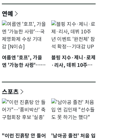
연예
여름엔 '호프', 가을
블핑 지수·제니·로제
엔 '가능한 사랑'…국
·리사, 데뷔 10주년
제영화제 수상 기대
이벤트 '완전체' 참석
감 [N이슈]
확정…기대감 UP
스포츠
"이런 진흙탕 안 들어
'남아공 졸전' 처음 입