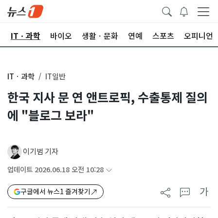
산
ITㆍ과학
바이오
생활ㆍ문화
연예
스포츠
오피니언
ITㆍ과학
IT일반
한국 지사 문 연 앤트로픽, 수출통제 질의
에 "블로그 보라"
이기범 기자
업데이트 2026.06.18 오전 10:28
가
구글에서 뉴스1 즐겨찾기