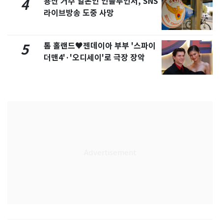
용산 거주 일본인 인플루언서, SNS
4
라이브방송 도중 사망
톰 홀랜드♥젠데이아 부부 '스파이
5
더맨4'·'오디세이'로 극장 장악