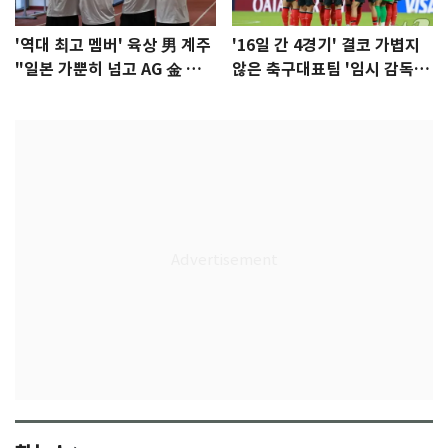
'역대 최고 멤버' 육상 男 계주
'16일 간 4경기' 결코 가볍지
"일본 가뿐히 넘고 AG 金 따겠
않은 축구대표팀 '임시 감독'
다"
무게