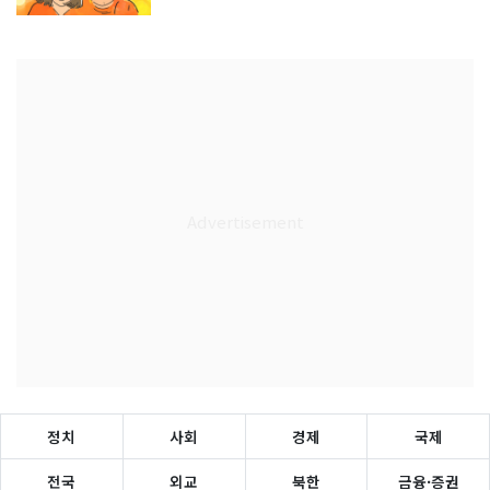
정치
사회
경제
국제
전국
외교
북한
금융·증권