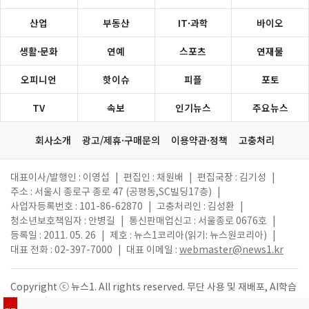
산업
부동산
IT·과학
바이오
생활·문화
연예
스포츠
연재물
오피니언
핫이슈
피플
포토
TV
속보
인기뉴스
주요뉴스
회사소개
광고/제휴·구매문의
이용약관·정책
고충처리
대표이사/발행인 : 이영섭
|
편집인 : 채원배
|
편집국장 : 김기성
|
주소 : 서울시 종로구 종로 47 (공평동,SC빌딩17층)
|
사업자등록번호 : 101-86-62870
|
고충처리인 : 김성환
|
청소년보호책임자 : 안병길
|
통신판매업신고 : 서울종로 0676호
|
등록일 : 2011. 05. 26
|
제호 : 뉴스1코리아(읽기: 뉴스원코리아)
|
대표 전화 : 02-397-7000
|
대표 이메일 :
webmaster@news1.kr
Copyright ⓒ 뉴스1. All rights reserved. 무단 사용 및 재배포, AI학습
활용 금지.