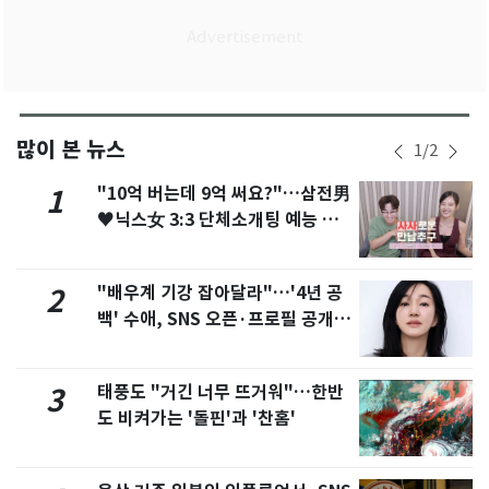
많이 본 뉴스
1
/
2
"10억 버는데 9억 써요?"…삼전男
1
♥닉스女 3:3 단체소개팅 예능 화
제
"배우계 기강 잡아달라"…'4년 공
2
백' 수애, SNS 오픈·프로필 공개
화제
태풍도 "거긴 너무 뜨거워"…한반
3
도 비켜가는 '돌핀'과 '찬홈'