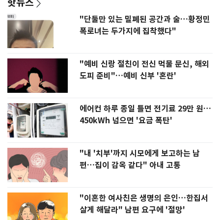
핫뉴스
"단둘만 있는 밀폐된 공간과 술…황정민
폭로녀는 두가지에 집착했다"
"예비 신랑 절친이 전신 먹물 문신, 해외
도피 준비"…예비 신부 '혼란'
에어컨 하루 종일 틀면 전기료 29만 원…
450kWh 넘으면 '요금 폭탄'
"내 '치부'까지 시모에게 보고하는 남
편…집이 감옥 같다" 아내 고통
"이혼한 여사친은 생명의 은인…한집서
살게 해달라" 남편 요구에 '절망'