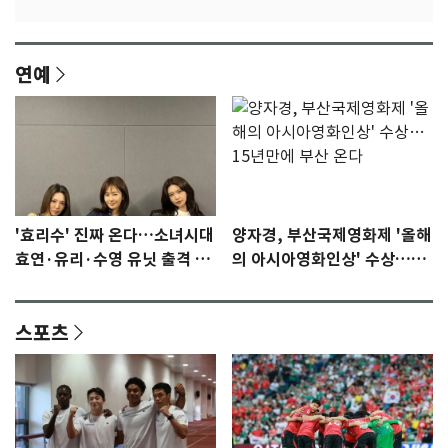
연예
'효리수' 진짜 온다…소녀시대
양자경, 부산국제영화제 '올해
효연·유리·수영 유닛 출격 [N
의 아시아영화인상' 수상…15
이슈]
년만에 부산 온다
스포츠