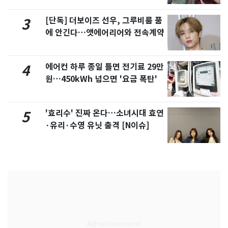
[단독] 더보이즈 선우, 그루비룸 품
3
에 안긴다…앳에어리어와 전속계약
에어컨 하루 종일 틀면 전기료 29만
4
원…450kWh 넘으면 '요금 폭탄'
'효리수' 진짜 온다…소녀시대 효연
5
·유리·수영 유닛 출격 [N이슈]