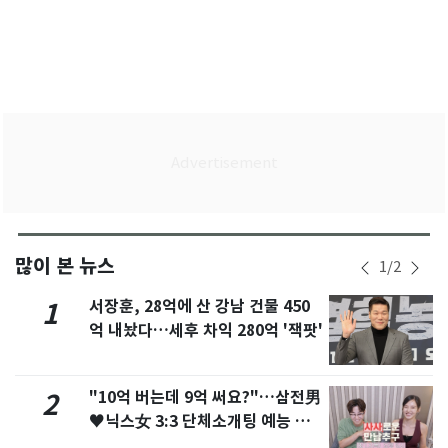
많이 본 뉴스
1
/
2
서장훈, 28억에 산 강남 건물 450
1
억 내놨다…세후 차익 280억 '잭팟'
"10억 버는데 9억 써요?"…삼전男
2
♥닉스女 3:3 단체소개팅 예능 화
제