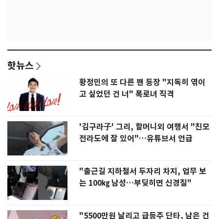
핫뉴스
황정민의 또 다른 팬 등장 "지독히 엮이
고 싶었던 건 너" 폭로녀 직격
'김구라子' 그리, 할머니외 여행서 "친모
전라도에 잘 있어"…유튜브서 언급
"출근길 지하철서 두자리 차지, 업무 보
는 100㎏ 남성…부딪히면 신경질"
"5500만원 날리고 급등주 단타, 남은 건