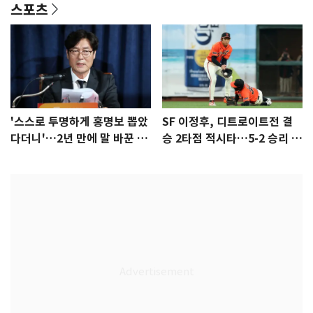
스포츠
'스스로 투명하게 홍명보 뽑았
SF 이정후, 디트로이트전 결
다더니'…2년 만에 말 바꾼 이
승 2타점 적시타…5-2 승리 견
임생
인