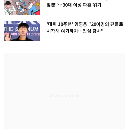
빚뿐"…30대 여성 파혼 위기
'데뷔 10주년' 임영웅 "20여명의 팬들로
시작해 여기까지…진심 감사"