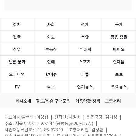
정치
사회
경제
국제
전국
외교
북한
금융·증권
산업
부동산
IT·과학
바이오
생활·문화
연예
스포츠
연재물
오피니언
핫이슈
피플
포토
TV
속보
인기뉴스
주요뉴스
회사소개
광고/제휴·구매문의
이용약관·정책
고충처리
대표이사/발행인 : 이영섭
|
편집인 : 채원배
|
편집국장 : 김기성
|
주소 : 서울시 종로구 종로 47 (공평동,SC빌딩17층)
|
사업자등록번호 : 101-86-62870
|
고충처리인 : 김성환
|