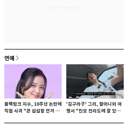
연예
블랙핑크 지수, 10주년 논란에
'김구라子' 그리, 할머니외 여
직접 사과 "큰 섭섭함 안겨 미
행서 "친모 전라도에 잘 있
안"
어"…유튜브서 언급