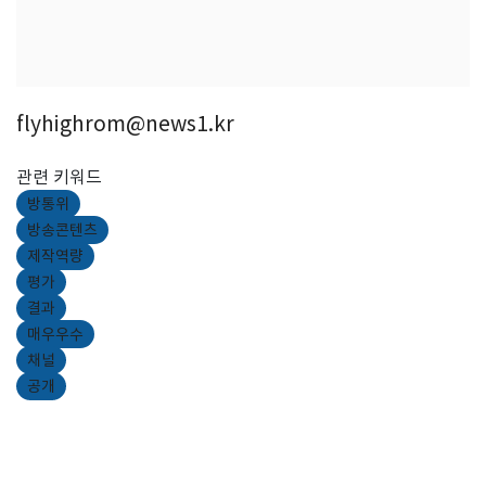
flyhighrom@news1.kr
관련 키워드
방통위
방송콘텐츠
제작역량
평가
결과
매우우수
채널
공개