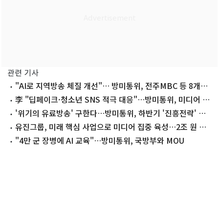
관련 기사
"AI로 지역방송 체질 개선"… 방미통위, 전주MBC 등 8개사
제작 지원
李 "딥페이크·청소년 SNS 적극 대응"…방미통위, 미디어 대
전환 시동(종합)
'위기의 유료방송' 구한다…방미통위, 하반기 '진흥전략' 마
련
유진그룹, 미래 핵심 사업으로 미디어 집중 육성…2조 원 신
규 투자
"4만 군 장병에 AI 교육"…방미통위, 국방부와 MOU