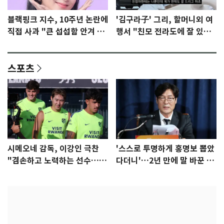
블랙핑크 지수, 10주년 논란에
'김구라子' 그리, 할머니외 여
직접 사과 "큰 섭섭함 안겨 미
행서 "친모 전라도에 잘 있
안"
어"…유튜브서 언급
스포츠
시메오네 감독, 이강인 극찬
'스스로 투명하게 홍명보 뽑았
"겸손하고 노력하는 선수…좋
다더니'…2년 만에 말 바꾼 이
은 첫인상"
임생