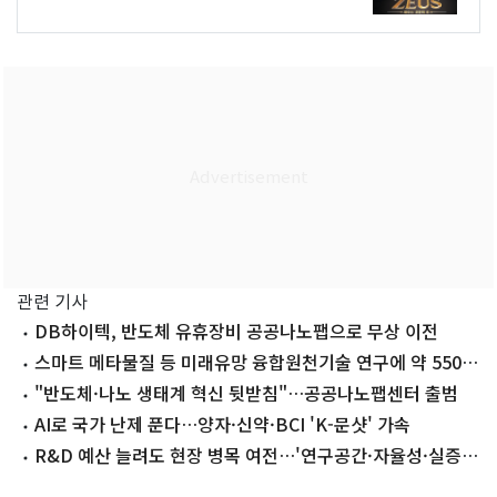
관련 기사
DB하이텍, 반도체 유휴장비 공공나노팹으로 무상 이전
스마트 메타물질 등 미래유망 융합원천기술 연구에 약 550억
지원
"반도체·나노 생태계 혁신 뒷받침"…공공나노팹센터 출범
AI로 국가 난제 푼다…양자·신약·BCI 'K-문샷' 가속
R&D 예산 늘려도 현장 병목 여전…'연구공간·자율성·실증
병행해야'