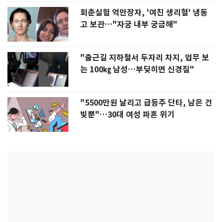
회춘실험 억만장자, '여친 생리혈' 냉동
고 보관…"자궁 내부 궁금해"
"출근길 지하철서 두자리 차지, 업무 보
는 100㎏ 남성…부딪히면 신경질"
"5500만원 날리고 급등주 단타, 남은 건
빚뿐"…30대 여성 파혼 위기