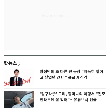
핫뉴스
황정민의 또 다른 팬 등장 "지독히 엮이
고 싶었던 건 너" 폭로녀 직격
'김구라子' 그리, 할머니외 여행서 "친모
전라도에 잘 있어"…유튜브서 언급