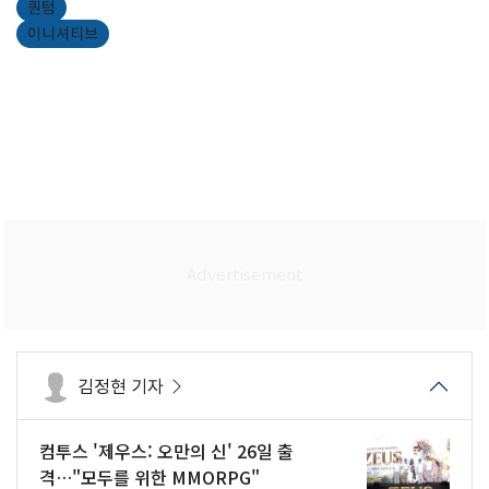
퀀텀
이니셔티브
김정현 기자
컴투스 '제우스: 오만의 신' 26일 출
격…"모두를 위한 MMORPG"