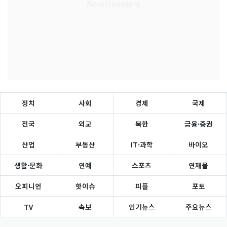
정치
사회
경제
국제
전국
외교
북한
금융·증권
산업
부동산
IT·과학
바이오
생활·문화
연예
스포츠
연재물
오피니언
핫이슈
피플
포토
TV
속보
인기뉴스
주요뉴스