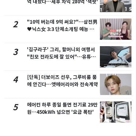
억 내놨다…세후 차익 280억 '잭팟'
"10억 버는데 9억 써요?"…삼전男
2
♥닉스女 3:3 단체소개팅 예능 화
제
'김구라子' 그리, 할머니외 여행서
3
"친모 전라도에 잘 있어"…유튜브
서 언급
[단독] 더보이즈 선우, 그루비룸 품
4
에 안긴다…앳에어리어와 전속계약
에어컨 하루 종일 틀면 전기료 29만
5
원…450kWh 넘으면 '요금 폭탄'