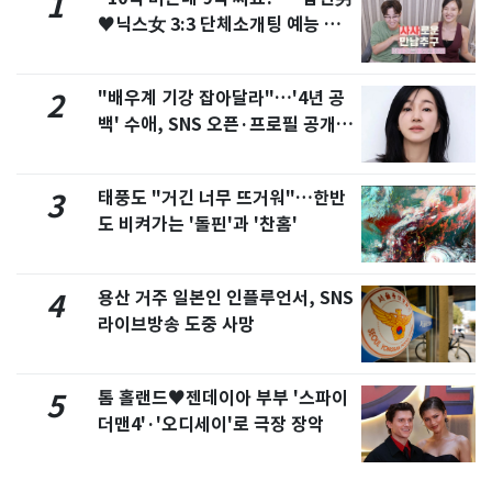
1
♥닉스女 3:3 단체소개팅 예능 화
제
"배우계 기강 잡아달라"…'4년 공
2
백' 수애, SNS 오픈·프로필 공개
화제
태풍도 "거긴 너무 뜨거워"…한반
3
도 비켜가는 '돌핀'과 '찬홈'
용산 거주 일본인 인플루언서, SNS
4
라이브방송 도중 사망
톰 홀랜드♥젠데이아 부부 '스파이
5
더맨4'·'오디세이'로 극장 장악