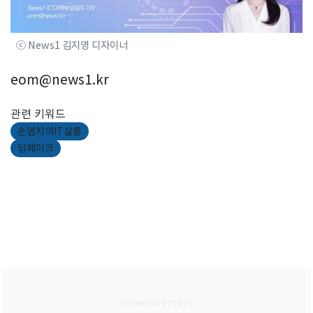
ⓒ News1 김지영 디자이너
eom@news1.kr
관련 키워드
손엄지의IT살롱
딥페이크