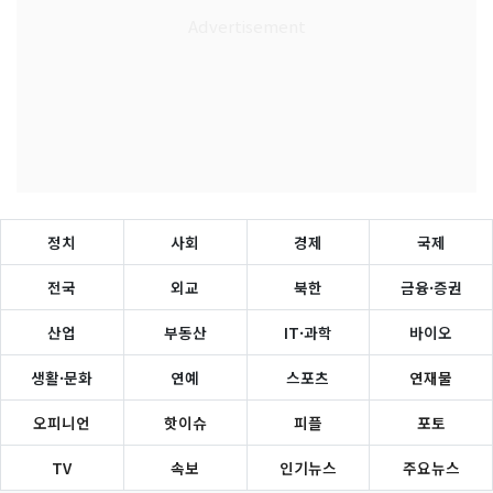
정치
사회
경제
국제
전국
외교
북한
금융·증권
산업
부동산
IT·과학
바이오
생활·문화
연예
스포츠
연재물
오피니언
핫이슈
피플
포토
TV
속보
인기뉴스
주요뉴스