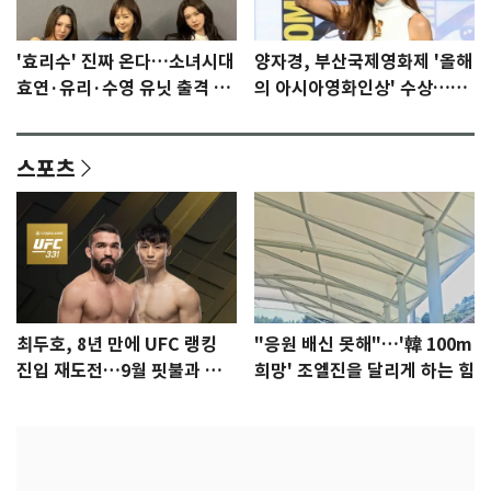
'효리수' 진짜 온다…소녀시대
양자경, 부산국제영화제 '올해
효연·유리·수영 유닛 출격 [N
의 아시아영화인상' 수상…15
이슈]
년만에 부산 온다
스포츠
최두호, 8년 만에 UFC 랭킹
"응원 배신 못해"…'韓 100m
진입 재도전…9월 핏불과 대
희망' 조엘진을 달리게 하는 힘
결