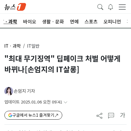
ITㆍ과학
바이오
생활ㆍ문화
연예
스포츠
오피니언
ITㆍ과학
IT일반
"최대 무기징역" 딥페이크 처벌 어떻게
바뀌나[손엄지의 IT살롱]
손엄지 기자
업데이트 2025.01.06 오전 09:41
가
구글에서 뉴스1 즐겨찾기