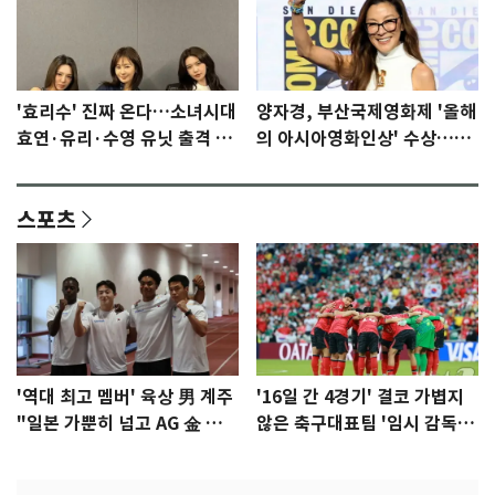
'효리수' 진짜 온다…소녀시대
양자경, 부산국제영화제 '올해
효연·유리·수영 유닛 출격 [N
의 아시아영화인상' 수상…15
이슈]
년만에 부산 온다
스포츠
'역대 최고 멤버' 육상 男 계주
'16일 간 4경기' 결코 가볍지
"일본 가뿐히 넘고 AG 金 따겠
않은 축구대표팀 '임시 감독'
다"
무게