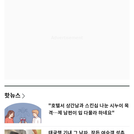
핫뉴스
"호텔서 상간남과 스킨십 나눈 시누이 목
격…제 남편이 입 다물라 하네요"
태국행 기내 그 남자, 잠든 여승객 성추