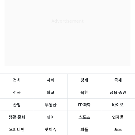
정치
사회
경제
국제
전국
외교
북한
금융·증권
산업
부동산
IT·과학
바이오
생활·문화
연예
스포츠
연재물
오피니언
핫이슈
피플
포토