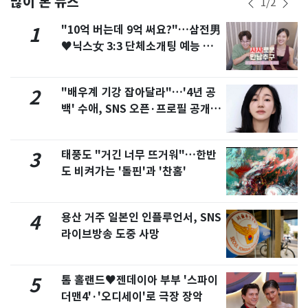
많이 본 뉴스
1
/
2
"10억 버는데 9억 써요?"…삼전男
1
♥닉스女 3:3 단체소개팅 예능 화
제
"배우계 기강 잡아달라"…'4년 공
2
백' 수애, SNS 오픈·프로필 공개
화제
태풍도 "거긴 너무 뜨거워"…한반
3
도 비켜가는 '돌핀'과 '찬홈'
용산 거주 일본인 인플루언서, SNS
4
라이브방송 도중 사망
톰 홀랜드♥젠데이아 부부 '스파이
5
더맨4'·'오디세이'로 극장 장악