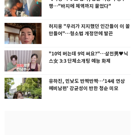
행…"바지에 체액까지 묻었다"
허지웅 "우리가 지지했던 인간들이 이 꼴
만들어"…형소법 개정안에 발끈
"10억 버는데 9억 써요?"…삼전男♥닉
스女 3:3 단체소개팅 예능 화제
유하진, 민낯도 반짝반짝…'14세 연상
예비남편' 강균성이 반한 청순 미모