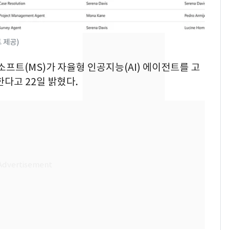
돌파하나…한낮 39도
폭염[오늘날씨]
SK하이닉스 또 프리마
8
 제공)
켓 하한가…달랑 11주
에 시초가 소동
소프트(MS)가 자율형 인공지능(AI) 에이전트를 고
한다고 22일 밝혔다.
"캐리비안 베이 여자 탈
9
의실에 남자가 있어
요"…경찰 수사
2600만명 사로잡은 '바
10
나나킥 베이비'…농심
의 깜짝 선물