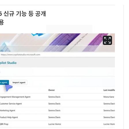
 신규 기능 등 공개
용
[단독]"이번 역은 신논
6
현, 토스역입니다"…서
울 지하철에 토스 이름
새겼다
펄펄 끓는 서울, 40도
7