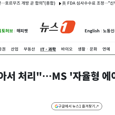
즈 개방 곧 합의"(종합)
美 FDA 심사수수료 조정…"신약은 오
립토허브
해피펫
English
노동신
|
|
ITㆍ과학
증권
산업
부동산
바이오
생활ㆍ문화
연예
알아서 처리"…MS '자율형 에
구글에서 뉴스1 즐겨찾기