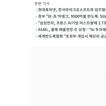
관련 기사
현대퓨처넷, 한국마이크로소프트와 업무협약 
정부 "韓-美 빅테크, 9500억불 반도체·5GW
"삼성전자, 프랑스 AI기업 미스트랄에 1.7
ASML, 올해 매출전망 또 상향…"AI 투자
세계반도체협회 "美정부 개입시 메모리 공