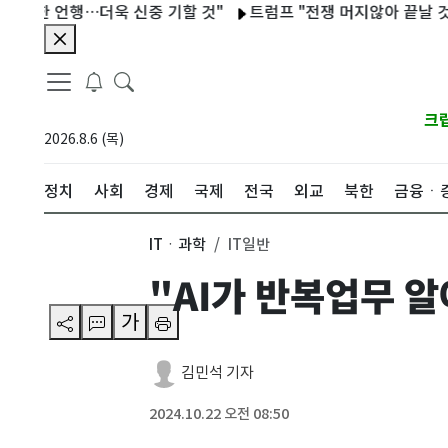
 언행…더욱 신중 기할 것"
트럼프 "전쟁 머지않아 끝날 것…호르무
크
2026.8.6 (목)
정치
사회
경제
국제
전국
외교
북한
금융ㆍ
ITㆍ과학
IT일반
"AI가 반복업무 
가
김민석 기자
2024.10.22 오전 08:50