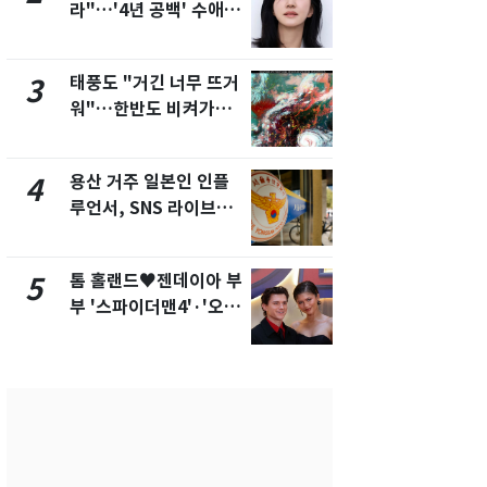
라"…'4년 공백' 수애,
돌파하나…한
SNS 오픈·프로필 공개
폭염[오늘날
화제
태풍도 "거긴 너무 뜨거
SK하이닉스
3
8
워"…한반도 비켜가는
켓 하한가…
'돌핀'과 '찬홈'
에 시초가 
용산 거주 일본인 인플
"캐리비안 
4
9
루언서, SNS 라이브방
의실에 남자
송 도중 사망
요"…경찰 
톰 홀랜드♥젠데이아 부
2600만명 
5
10
부 '스파이더맨4'·'오디
나나킥 베이
세이'로 극장 장악
의 깜짝 선물