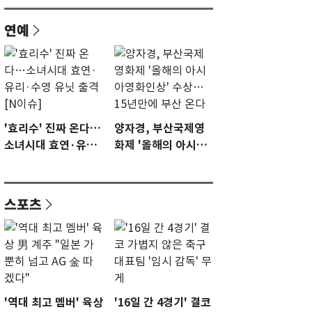
연예
'효리수' 진짜 온다…
양자경, 부산국제영
소녀시대 효연·유리·
화제 '올해의 아시아
수영 유닛 출격 [N이
영화인상' 수상…15
슈]
년만에 부산 온다
스포츠
'역대 최고 멤버' 육상
'16일 간 4경기' 결코