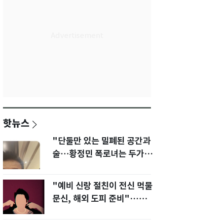
핫뉴스
"단둘만 있는 밀폐된 공간과
술…황정민 폭로녀는 두가지
에 집착했다"
"예비 신랑 절친이 전신 먹물
문신, 해외 도피 준비"…예비
신부 '혼란'