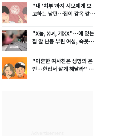
"내 '치부'까지 시모에게 보
고하는 남편…집이 감옥 같
다" 아내 고통
"X놈, X녀, 개XX"…애 있는
집 앞 난동 부린 여성, 속옷까
지 훌러덩[영상]
"이혼한 여사친은 생명의 은
인…한집서 살게 해달라" 남
편 요구에 '절망'