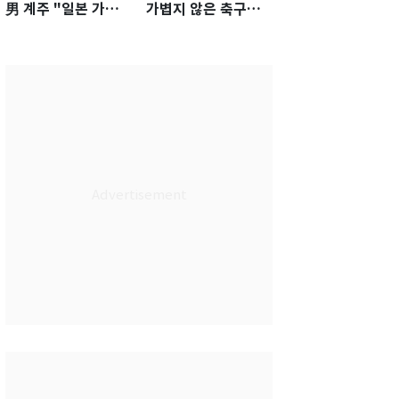
男 계주 "일본 가뿐히
가볍지 않은 축구대
넘고 AG 金 따겠다"
표팀 '임시 감독' 무게