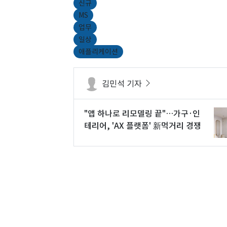
신규
MS
업무
일상
애플리케이션
김민석 기자
"앱 하나로 리모델링 끝"…가구·인
테리어, 'AX 플랫폼' 新먹거리 경쟁