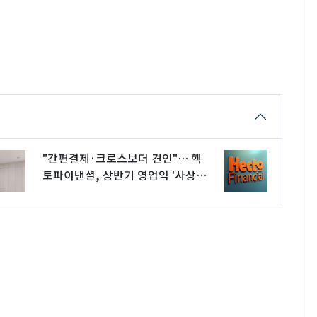
"간편결제·크로스보더 견인"… 헥
토파이낸셜, 상반기 영업익 '사상최
대'