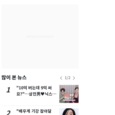
서울
30
℃
부산
26
℃
대구
27
℃
인천
30
℃
광주
26
℃
대전
26
℃
울산
25
℃
강릉
25
℃
많이 본 뉴스
1
/
2
제주
27
℃
"10억 버는데 9억 써
[단독]"이번
1
6
요?"…삼전男♥닉스女
현, 토스역
3:3 단체소개팅 예능 화
울 지하철에
제
새겼다
"배우계 기강 잡아달
펄펄 끓는 서
2
7