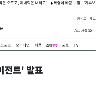
르고, 제네릭은 내리고"
폭염이 바꾼 보험…'기후보험' 사회안전
커넥트
제보
|
제주
27
℃
문
서울
30
℃
부산
26
℃
스포츠
오피니언
피플
포토
TV
대구
27
℃
인천
30
℃
이전트' 발표
광주
26
℃
대전
26
℃
울산
25
℃
강릉
25
℃
제주
27
℃