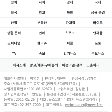
정치
사회
경제
국제
전국
외교
북한
금융·증권
산업
부동산
IT·과학
바이오
생활·문화
연예
스포츠
연재물
오피니언
핫이슈
피플
포토
TV
속보
인기뉴스
주요뉴스
회사소개
광고/제휴·구매문의
이용약관·정책
고충처리
대표이사/발행인 : 이영섭
|
편집인 : 채원배
|
편집국장 : 김기성
|
주소 : 서울시 종로구 종로 47 (공평동,SC빌딩17층)
|
사업자등록번호 : 101-86-62870
|
고충처리인 : 김성환
|
청소년보호책임자 : 안병길
|
통신판매업신고 : 서울종로 0676호
|
등록일 : 2011. 05. 26
|
제호 : 뉴스1코리아(읽기: 뉴스원코리아)
|
대표 전화 : 02-397-7000
|
대표 이메일 :
webmaster@news1.kr