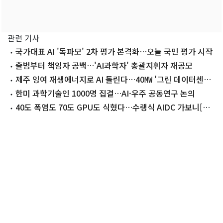
관련 기사
국가대표 AI '독파모' 2차 평가 본격화…오늘 국민 평가 시작
출범부터 책임자 공백…'AI과학자' 총괄지휘자 재공모
제주 잉여 재생에너지로 AI 돌린다…40㎿ '그린 데이터센터'
첫 발
한미 과학기술인 1000명 집결…AI·우주 공동연구 논의
40도 폭염도 70도 GPU도 식혔다…수랭식 AIDC 가보니[르
포]