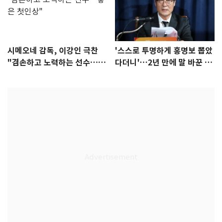
시메오네 감독, 이강인 극찬
'스스로 투명하게 홍명보 뽑았
"겸손하고 노력하는 선수…좋
다더니'…2년 만에 말 바꾼 이
은 첫인상"
임생