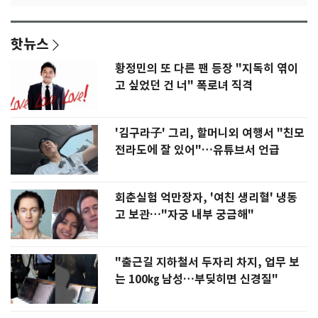
핫뉴스
황정민의 또 다른 팬 등장 "지독히 엮이
고 싶었던 건 너" 폭로녀 직격
'김구라子' 그리, 할머니외 여행서 "친모
전라도에 잘 있어"…유튜브서 언급
회춘실험 억만장자, '여친 생리혈' 냉동
고 보관…"자궁 내부 궁금해"
"출근길 지하철서 두자리 차지, 업무 보
는 100㎏ 남성…부딪히면 신경질"