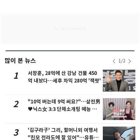
많이 본 뉴스
1
/
2
서장훈, 28억에 산 강남 건물 450
1
억 내놨다…세후 차익 280억 '잭팟'
"10억 버는데 9억 써요?"…삼전男
2
♥닉스女 3:3 단체소개팅 예능 화
제
'김구라子' 그리, 할머니외 여행서
3
"친모 전라도에 잘 있어"…유튜브