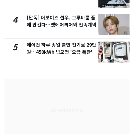
서 언급
[단독] 더보이즈 선우, 그루비룸 품
4
에 안긴다…앳에어리어와 전속계약
에어컨 하루 종일 틀면 전기료 29만
5
원…450kWh 넘으면 '요금 폭탄'