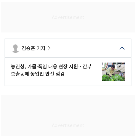
김승준 기자
농진청, 가뭄·폭염 대응 현장 지원…간부
총출동해 농업인 안전 점검