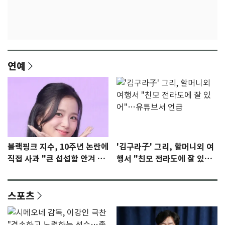
연예
블랙핑크 지수, 10주년 논란에
'김구라子' 그리, 할머니외 여
직접 사과 "큰 섭섭함 안겨 미
행서 "친모 전라도에 잘 있
안"
어"…유튜브서 언급
스포츠