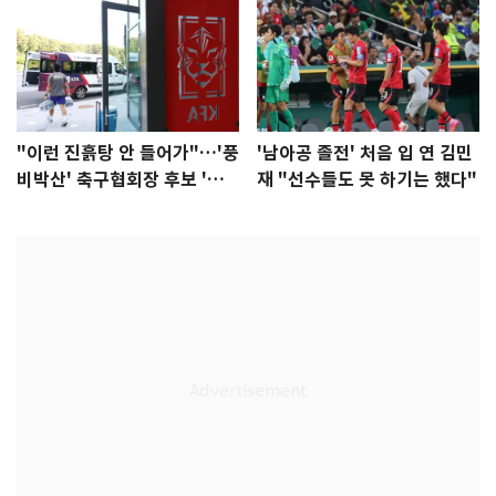
"이런 진흙탕 안 들어가"…'풍
'남아공 졸전' 처음 입 연 김민
비박산' 축구협회장 후보 '실
재 "선수들도 못 하기는 했다"
종'