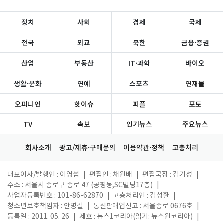
정치
사회
경제
국제
전국
외교
북한
금융·증권
산업
부동산
IT·과학
바이오
생활·문화
연예
스포츠
연재물
오피니언
핫이슈
피플
포토
TV
속보
인기뉴스
주요뉴스
회사소개
광고/제휴·구매문의
이용약관·정책
고충처리
대표이사/발행인 : 이영섭
|
편집인 : 채원배
|
편집국장 : 김기성
|
주소 : 서울시 종로구 종로 47 (공평동,SC빌딩17층)
|
사업자등록번호 : 101-86-62870
|
고충처리인 : 김성환
|
청소년보호책임자 : 안병길
|
통신판매업신고 : 서울종로 0676호
|
등록일 : 2011. 05. 26
|
제호 : 뉴스1코리아(읽기: 뉴스원코리아)
|