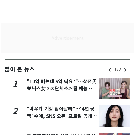
많이 본 뉴스
1
/
2
"10억 버는데 9억 써요?"…삼전男
1
♥닉스女 3:3 단체소개팅 예능 화
제
"배우계 기강 잡아달라"…'4년 공
2
백' 수애, SNS 오픈·프로필 공개
화제