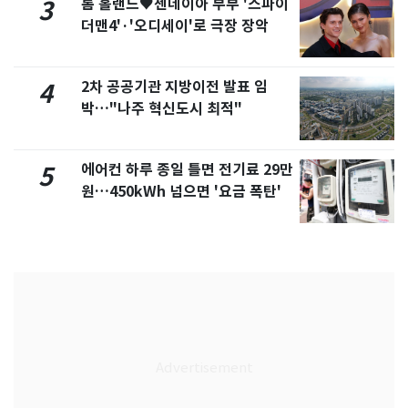
톰 홀랜드♥젠데이아 부부 '스파이
3
더맨4'·'오디세이'로 극장 장악
2차 공공기관 지방이전 발표 임
4
박…"나주 혁신도시 최적"
에어컨 하루 종일 틀면 전기료 29만
5
원…450kWh 넘으면 '요금 폭탄'