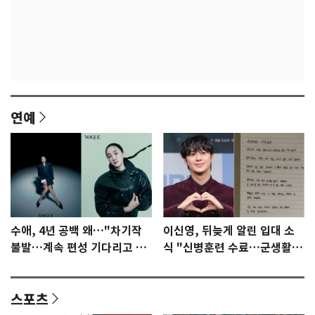
연예
수애, 4년 공백 왜…"차기작
이신영, 뒤늦게 알린 입대 소
불발…계속 편성 기다리고 있
식 "신병훈련 수료…군생활
다"
집중"
스포츠