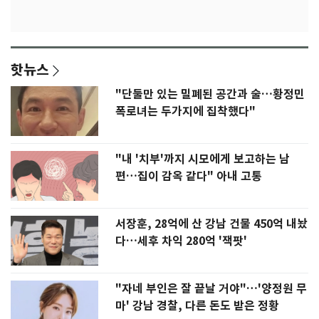
핫뉴스
"단둘만 있는 밀폐된 공간과 술…황정민
폭로녀는 두가지에 집착했다"
"내 '치부'까지 시모에게 보고하는 남
편…집이 감옥 같다" 아내 고통
서장훈, 28억에 산 강남 건물 450억 내놨
다…세후 차익 280억 '잭팟'
"자네 부인은 잘 끝날 거야"…'양정원 무
마' 강남 경찰, 다른 돈도 받은 정황