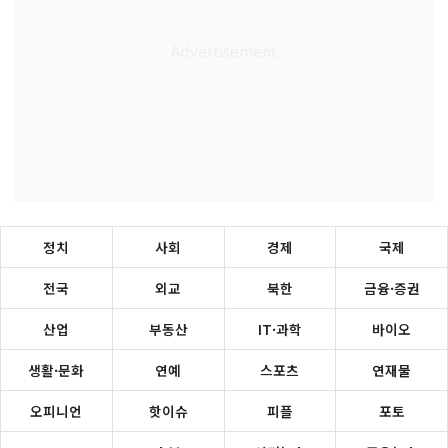
정치
사회
경제
국제
전국
외교
북한
금융·증권
산업
부동산
IT·과학
바이오
생활·문화
연예
스포츠
연재물
오피니언
핫이슈
피플
포토