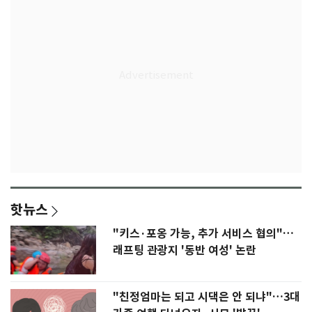
핫뉴스
"키스·포옹 가능, 추가 서비스 협의"…
래프팅 관광지 '동반 여성' 논란
"친정엄마는 되고 시댁은 안 되냐"…3대