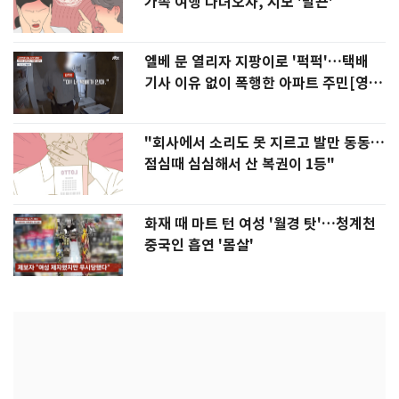
가족 여행 다녀오자, 시모 '발끈'
엘베 문 열리자 지팡이로 '퍽퍽'…택배
기사 이유 없이 폭행한 아파트 주민[영
상]
"회사에서 소리도 못 지르고 발만 동동…
점심때 심심해서 산 복권이 1등"
화재 때 마트 턴 여성 '월경 탓'…청계천
중국인 흡연 '몸살'