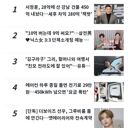
서장훈, 28억에 산 강남 건물 450
1
억 내놨다…세후 차익 280억 '잭팟'
"10억 버는데 9억 써요?"…삼전男
2
♥닉스女 3:3 단체소개팅 예능 화
제
'김구라子' 그리, 할머니외 여행서
3
"친모 전라도에 잘 있어"…유튜브
서 언급
에어컨 하루 종일 틀면 전기료 29만
4
원…450kWh 넘으면 '요금 폭탄'
[단독] 더보이즈 선우, 그루비룸 품
5
에 안긴다…앳에어리어와 전속계약