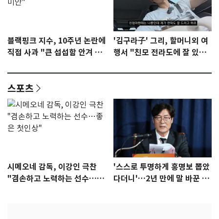
블랙핑크 지수, 10주년 논란에
'김구라子' 그리, 할머니외 여
직접 사과 "큰 섭섭함 안겨 미
행서 "친모 전라도에 잘 있
안"
어"…유튜브서 언급
스포츠
시메오네 감독, 이강인 극찬
'스스로 투명하게 홍명보 뽑았
"겸손하고 노력하는 선수…좋
다더니'…2년 만에 말 바꾼 이
은 첫인상"
임생