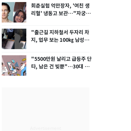
회춘실험 억만장자, '여친 생
리혈' 냉동고 보관…"자궁 내
부 궁금해"
"출근길 지하철서 두자리 차
지, 업무 보는 100㎏ 남성…
부딪히면 신경질"
"5500만원 날리고 급등주 단
타, 남은 건 빚뿐"…30대 여
성 파혼 위기