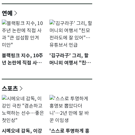
연예
블랙핑크 지수, 10주
'김구라子' 그리, 할
년 논란에 직접 사과
머니외 여행서 "친모
"큰 섭섭함 안겨 미
전라도에 잘 있어"…
안"
유튜브서 언급
스포츠
시메오네 감독, 이강
'스스로 투명하게 홍