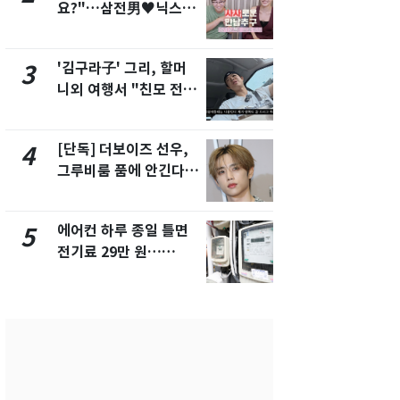
요?"…삼전男♥닉스女
제작사 회장
3:3 단체소개팅 예능 화
시장법 위반
제
'김구라子' 그리, 할머
낮 최고 37
3
8
니외 여행서 "친모 전라
속…전국 곳곳
도에 잘 있어"…유튜브
날씨]
서 언급
[단독] 더보이즈 선우,
[단독]중수
4
9
그루비룸 품에 안긴다…
수사관 경력
앳에어리어와 전속계약
진…법무사·
택' 유지
에어컨 하루 종일 틀면
'심판 성접대
5
10
전기료 29만 원…
었다…축구
450kWh 넘으면 '요금
에 부인 3회 
폭탄'