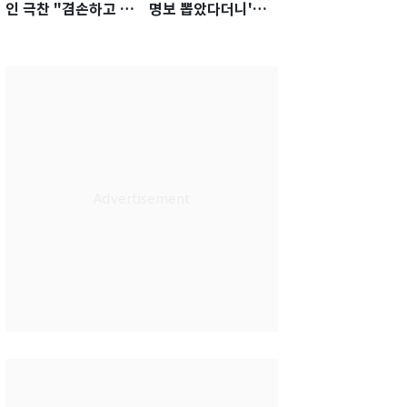
인 극찬 "겸손하고 노
명보 뽑았다더니'…2
력하는 선수…좋은
년 만에 말 바꾼 이임
첫인상"
생