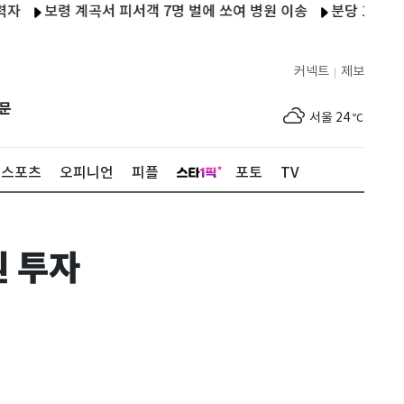
보령 계곡서 피서객 7명 벌에 쏘여 병원 이송
분당 1600세대 
커넥트
제보
|
제주
25
℃
문
서울
24
℃
부산
27
℃
스포츠
오피니언
피플
포토
TV
대구
27
℃
인천
26
℃
원 투자
광주
27
℃
대전
27
℃
울산
26
℃
강릉
20
℃
제주
25
℃