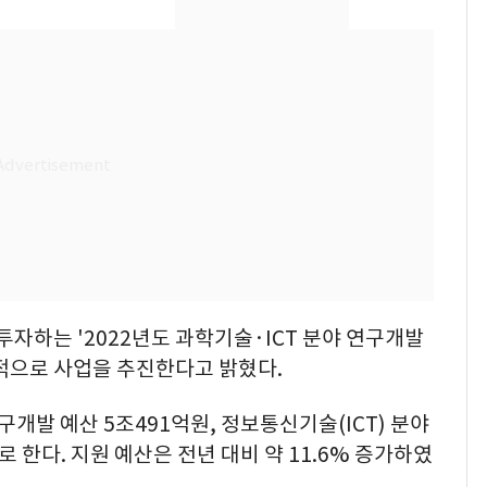
제작사 회장 수사…자본
시장법 위반 의혹
낮 최고 37도 폭염 계
8
속…전국 곳곳 비 [오늘
날씨]
[단독]중수청 가는 검찰
9
수사관 경력 합산 추
진…법무사·집행관 '혜
택' 유지
'심판 성접대'가 끝 아니
10
었다…축구협회장 출장
에 부인 3회 동반 '펑펑'
투자하는 '2022년도 과학기술·ICT 분야 연구개발
적으로 사업을 추진한다고 밝혔다.
발 예산 5조491억원, 정보통신기술(ICT) 분야
 한다. 지원 예산은 전년 대비 약 11.6% 증가하였