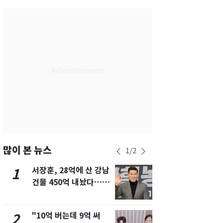
서울
24
℃
부산
27
℃
대구
27
℃
인천
26
℃
광주
27
℃
대전
27
℃
울산
26
℃
강릉
20
℃
많이 본 뉴스
1
/
2
제주
25
℃
서장훈, 28억에 산 강남
13호 태풍 '
1
6
건물 450억 내놨다…세
키나와·가고
후 차익 280억 '잭팟'
근…26만명
"10억 버는데 9억 써
[단독] 경찰,
2
7