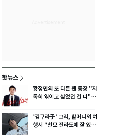
핫뉴스
황정민의 또 다른 팬 등장 "지
독히 엮이고 싶었던 건 너" 폭
로녀 직격
'김구라子' 그리, 할머니외 여
행서 "친모 전라도에 잘 있
어"…유튜브서 언급