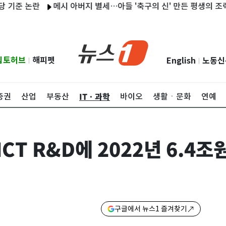
준 논란
메시 아버지 별세…아들 '축구의 신' 만든 평생의 조력자
립토허브
해피펫
English
노동신
|
|
ITㆍ과학
증권
산업
부동산
바이오
생활ㆍ문화
연예
CT R&D에 2022년 6.4조
구글에서 뉴스1 즐겨찾기