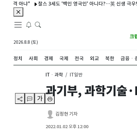
격 아냐"
찰스 3세도 '백인 영국인' 아니다?…英 신생 극우당 기
크
2026.8.8 (토)
정치
사회
경제
국제
전국
외교
북한
금융ㆍ
ITㆍ과학
IT일반
과기부, 과학기술·I
가
김정현 기자
2022.01.02 오후 12:00