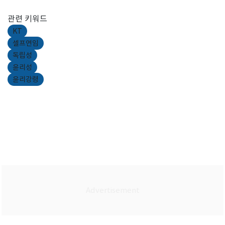
관련 키워드
KT
셀프연임
독립성
윤리성
윤리강령