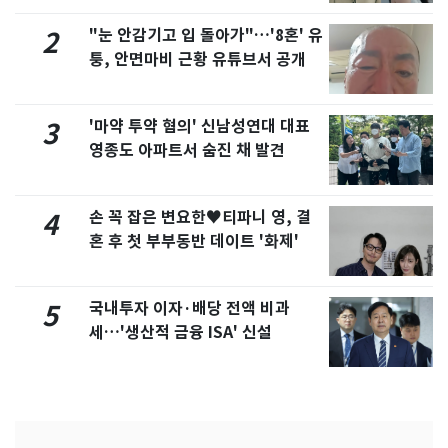
"눈 안감기고 입 돌아가"…'8혼' 유
2
퉁, 안면마비 근황 유튜브서 공개
'마약 투약 혐의' 신남성연대 대표
3
영종도 아파트서 숨진 채 발견
손 꼭 잡은 변요한♥티파니 영, 결
4
혼 후 첫 부부동반 데이트 '화제'
국내투자 이자·배당 전액 비과
5
세…'생산적 금융 ISA' 신설