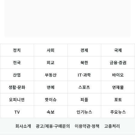
정치
사회
경제
국제
전국
외교
북한
금융·증권
산업
부동산
IT·과학
바이오
생활·문화
연예
스포츠
연재물
오피니언
핫이슈
피플
포토
TV
속보
인기뉴스
주요뉴스
회사소개
광고/제휴·구매문의
이용약관·정책
고충처리