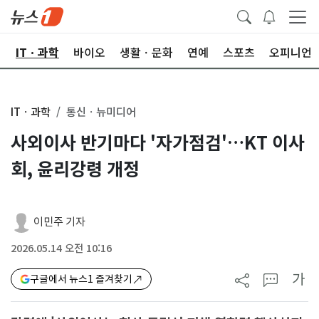
산
ITㆍ과학
바이오
생활ㆍ문화
연예
스포츠
오피니언
ITㆍ과학
통신ㆍ뉴미디어
사외이사 반기마다 '자가점검'…KT 이사
회, 윤리강령 개정
이민주 기자
2026.05.14 오전 10:16
가
구글에서 뉴스1 즐겨찾기