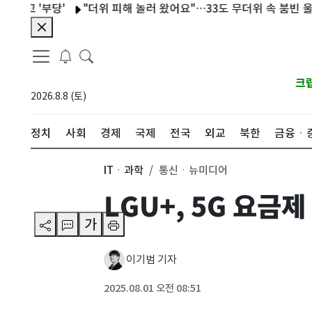
'부당'
"더위 피해 놀러 왔어요"…33도 무더위 속 붐빈 울산박물
크
2026.8.8 (토)
정치
사회
경제
국제
전국
외교
북한
금융ㆍ
ITㆍ과학
통신ㆍ뉴미디어
LGU+, 5G 요금
가
이기범 기자
2025.08.01 오전 08:51