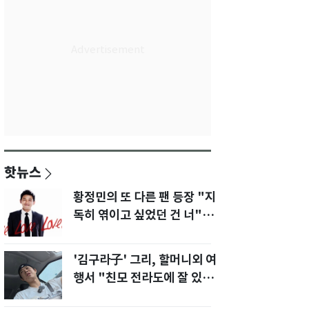
핫뉴스
황정민의 또 다른 팬 등장 "지
독히 엮이고 싶었던 건 너" 폭
로녀 직격
'김구라子' 그리, 할머니외 여
행서 "친모 전라도에 잘 있
어"…유튜브서 언급