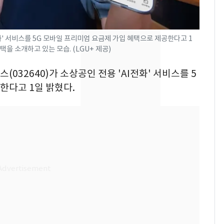
속…전국 곳곳 비 [오늘
날씨]
[단독]중수청 가는 검찰
8
' 서비스를 5G 모바일 프리미엄 요금제 가입 혜택으로 제공한다고 1
택을 소개하고 있는 모습. (LGU+ 제공)
수사관 경력 합산 추
진…법무사·집행관 '혜
스(032640)가 소상공인 전용 'AI전화' 서비스를 5
택' 유지
[단독] 경찰, '김부장'
9
한다고 1일 밝혔다.
제작사 회장 수사…자본
시장법 위반 의혹
"캐리비안 베이 여자 탈
10
의실에 남자가 있어
요"…경찰 수사