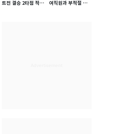
트전 결승 2타점 적시
여직원과 부적절 관
타…5-2 승리 견인
계에 거액 퇴직금 지
급 논란