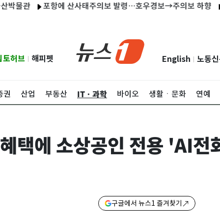
관
포항에 산사태주의보 발령…호우경보→주의보 하향
'재벌
립토허브
해피펫
English
노동신
|
|
ITㆍ과학
증권
산업
부동산
바이오
생활ㆍ문화
연예
제 혜택에 소상공인 전용 'AI전
구글에서 뉴스1 즐겨찾기