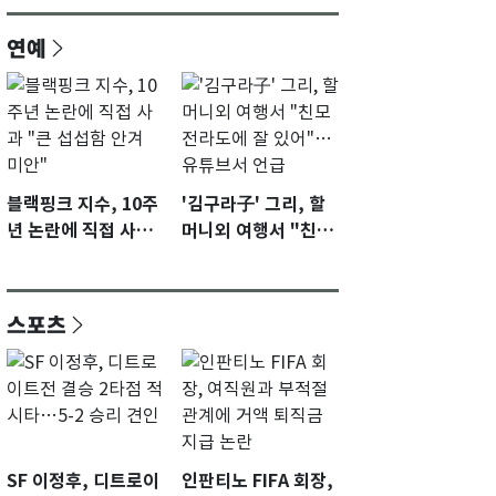
연예
블랙핑크 지수, 10주
'김구라子' 그리, 할
년 논란에 직접 사과
머니외 여행서 "친모
"큰 섭섭함 안겨 미
전라도에 잘 있어"…
안"
유튜브서 언급
스포츠
SF 이정후, 디트로이
인판티노 FIFA 회장,