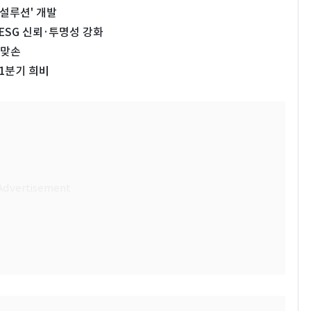
 설루션' 개발
…ESG 신뢰·투명성 강화
 맞손
 1분기 희비