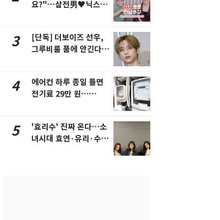
요?"…삼전男♥닉스女
속…전국 곳곳
3:3 단체소개팅 예능 화
날씨]
제
[단독] 더보이즈 선우,
[단독]중수
3
8
그루비룸 품에 안긴다…
수사관 경력
앳에어리어와 전속계약
진…법무사·
택' 유지
에어컨 하루 종일 틀면
[단독] 경찰,
4
9
전기료 29만 원…
제작사 회장
450kWh 넘으면 '요금
시장법 위반
폭탄'
'효리수' 진짜 온다…소
"캐리비안 
5
10
녀시대 효연·유리·수영
의실에 남자
유닛 출격 [N이슈]
요"…경찰 