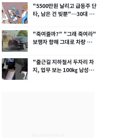
"5500만원 날리고 급등주 단
타, 남은 건 빚뿐"…30대 여
성 파혼 위기
"죽여줄까?" "그래 죽여라"
보행자 향해 그대로 차량 돌진
한 운전자[영상]
"출근길 지하철서 두자리 차
지, 업무 보는 100㎏ 남성…
부딪히면 신경질"