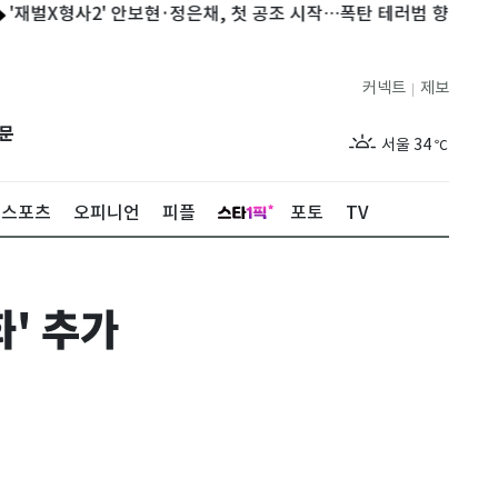
X형사2' 안보현·정은채, 첫 공조 시작…폭탄 테러범 향한 역공 [N샷]
커넥트
제보
|
제주
29
℃
문
서울
34
℃
부산
32
℃
스포츠
오피니언
피플
포토
TV
대구
31
℃
인천
36
℃
화' 추가
광주
33
℃
대전
30
℃
울산
31
℃
강릉
21
℃
제주
29
℃