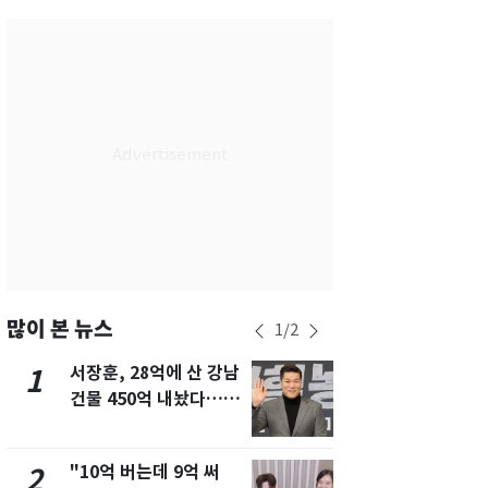
서울
34
℃
부산
32
℃
대구
31
℃
인천
36
℃
광주
33
℃
대전
30
℃
울산
31
℃
강릉
21
℃
많이 본 뉴스
1
/
2
제주
29
℃
서장훈, 28억에 산 강남
13호 태풍 '
1
6
건물 450억 내놨다…세
키나와·가고
후 차익 280억 '잭팟'
근…26만명
"10억 버는데 9억 써
낮 최고 37
2
7