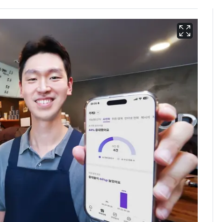
13호 태풍 '돌핀' 日오
6
키나와·가고시마현 접
근…26만명 대피령
낮 최고 37도 폭염 계
7