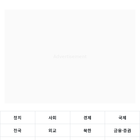
정치
사회
경제
국제
전국
외교
북한
금융·증권