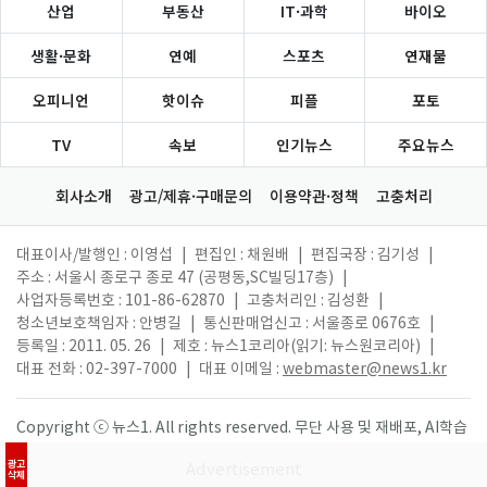
산업
부동산
IT·과학
바이오
생활·문화
연예
스포츠
연재물
오피니언
핫이슈
피플
포토
TV
속보
인기뉴스
주요뉴스
회사소개
광고/제휴·구매문의
이용약관·정책
고충처리
대표이사/발행인 : 이영섭
|
편집인 : 채원배
|
편집국장 : 김기성
|
주소 : 서울시 종로구 종로 47 (공평동,SC빌딩17층)
|
사업자등록번호 : 101-86-62870
|
고충처리인 : 김성환
|
청소년보호책임자 : 안병길
|
통신판매업신고 : 서울종로 0676호
|
등록일 : 2011. 05. 26
|
제호 : 뉴스1코리아(읽기: 뉴스원코리아)
|
대표 전화 : 02-397-7000
|
대표 이메일 :
webmaster@news1.kr
Copyright ⓒ 뉴스1. All rights reserved. 무단 사용 및 재배포, AI학습
활용 금지.
광고
삭제