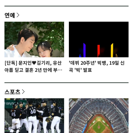
연예
[단독] 문지인♥김기리, 유산
'데뷔 20주년' 빅뱅, 19일 신
아픔 딛고 결혼 2년 만에 부모
곡 '빅' 발표
됐다…7일 득남
스포츠