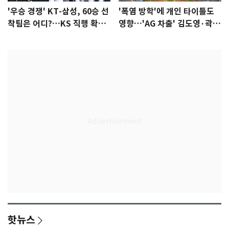
'우승 경쟁' KT-삼성, 60승 선
'폭염 방학'에 개인 타이틀도
착팀은 어디?…KS 직행 확률
영향…'AG 차출' 김도영·곽빈
77.8%
울상
핫뉴스