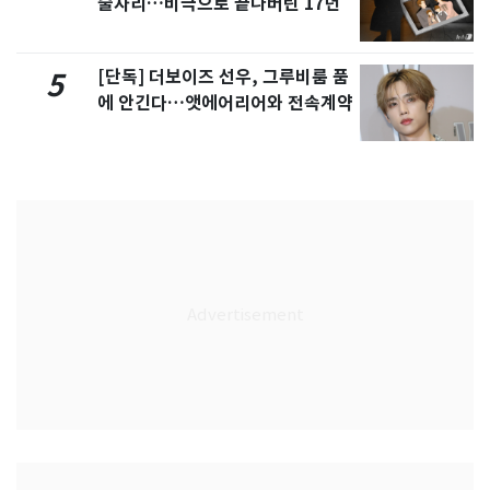
술자리…비극으로 끝나버린 17년
[단독] 더보이즈 선우, 그루비룸 품
5
에 안긴다…앳에어리어와 전속계약