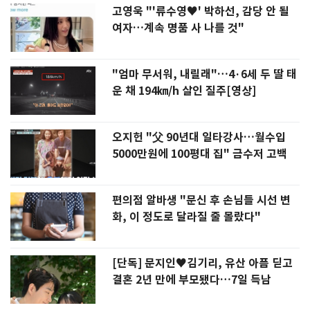
고영욱 "'류수영♥' 박하선, 감당 안 될
여자…계속 명품 사 나를 것"
"엄마 무서워, 내릴래"…4·6세 두 딸 태
운 채 194㎞/h 살인 질주[영상]
오지헌 "父 90년대 일타강사…월수입
5000만원에 100평대 집" 금수저 고백
편의점 알바생 "문신 후 손님들 시선 변
화, 이 정도로 달라질 줄 몰랐다"
[단독] 문지인♥김기리, 유산 아픔 딛고
결혼 2년 만에 부모됐다…7일 득남