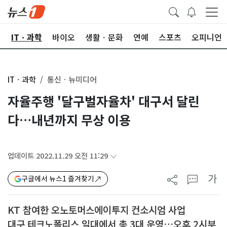
산
ITㆍ과학
바이오
생활ㆍ문화
연예
스포츠
오피니언
ITㆍ과학
통신ㆍ뉴미디어
자율주행 '달구벌자율차' 대구서 달린
다…내년까지 무상 이용
업데이트 2022.11.29 오전 11:29
가
구글에서 뉴스1 즐겨찾기
KT 참여한 오노토머스에이투지 컨소시엄 사업
대구 테크노폴리스 일대에서 총 3대 운영…오후 2시부