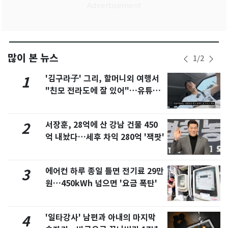
많이 본 뉴스
1
/
2
'김구라子' 그리, 할머니외 여행서
1
"친모 전라도에 잘 있어"…유튜브
서 언급
서장훈, 28억에 산 강남 건물 450
2
억 내놨다…세후 차익 280억 '잭팟'
에어컨 하루 종일 틀면 전기료 29만
3
원…450kWh 넘으면 '요금 폭탄'
'일타강사' 남편과 아내의 마지막
4